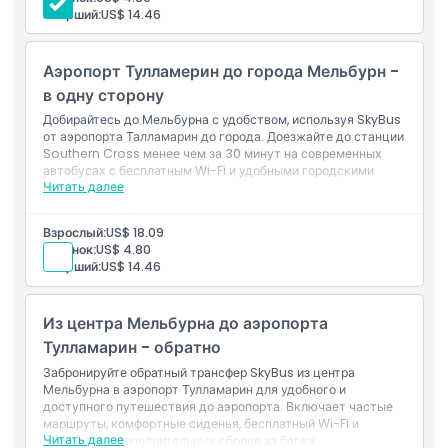
БЕСПЛАТНЫЙ Wi-Fi на борту
Часы работы
Старший:
US$ 14.46
Вещи, которые нужно знать
Аэропорт Тулламерин до города Мельбурн -
в одну сторону
Добирайтесь до Мельбурна с удобством, используя SkyBus
Начальная конечная точка
от аэропорта Талламарин до города. Доезжайте до станции
Southern Cross менее чем за 30 минут на современных
автобусах с бесплатным Wi-Fi и удобными городскими
Политика отмены
Читать далее
пересадками.
Включено
Трансферы между аэропортом Мельбурн Талламарин и
Взрослый:
US$ 18.09
центром Мельбурна
Ребенок:
US$ 4.80
Бесплатный Wi-Fi на борту
Старший:
US$ 14.46
Из центра Мельбурна до аэропорта
Тулламарин - обратно
Забронируйте обратный трансфер SkyBus из центра
Мельбурна в аэропорт Тулламарин для удобного и
доступного путешествия до аэропорта. Включает частые
маршруты, комфортные сиденья, бесплатный Wi-Fi и
Читать далее
отсутствие дополнительных сборов за багаж.