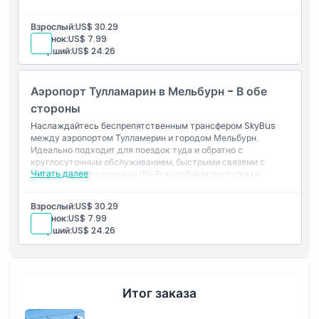
Включено
Трансферы между аэропортом Мельбурн Тулламарин и
Взрослый:
US$ 30.29
центром Мельбурна
Ребенок:
US$ 7.99
БЕСПЛАТНЫЙ Wi-Fi на борту
Старший:
US$ 24.26
Аэропорт Тулламарин в Мельбурн - В обе
стороны
Наслаждайтесь беспрепятственным трансфером SkyBus
между аэропортом Тулламерин и городом Мельбурн.
Идеально подходит для поездок туда и обратно с
круглосуточным обслуживанием, быстрыми связями с
Читать далее
аэропортом, бесплатным Wi-Fi и удобным доступом в
город.
Включено
Взрослый:
US$ 30.29
Трансферы между аэропортом Мельбурн Тулламерин и
Ребенок:
US$ 7.99
городом Мельбурн
Старший:
US$ 24.26
БЕСПЛАТНЫЙ Wi-Fi на борту
Итог заказа