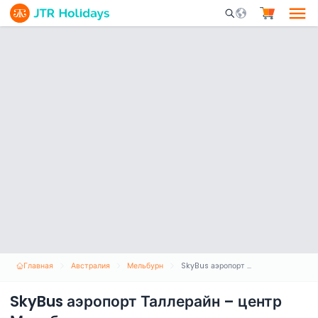
Mobile Search Opene
Главная
Австралия
Мельбурн
SkyBus аэропорт Таллерайн – центр Мельбурна
SkyBus аэропорт Таллерайн – центр