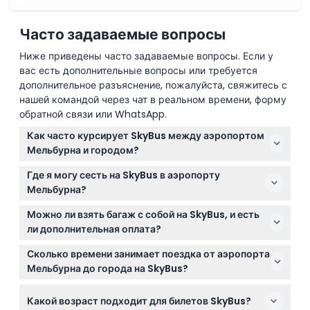
Часто задаваемые вопросы
Ниже приведены часто задаваемые вопросы. Если у
вас есть дополнительные вопросы или требуется
дополнительное разъяснение, пожалуйста, свяжитесь с
нашей командой через чат в реальном времени, форму
обратной связи или WhatsApp.
Как часто курсирует SkyBus между аэропортом
Мельбурна и городом?
SkyBus отправляется каждые 10 минут в часы пик
Где я могу сесть на SkyBus в аэропорту
(с 7:00 до 19:00) и каждые 15 минут в другое время,
Мельбурна?
работая ежедневно с 4:00 до 1:00 (возможны
Вы можете сесть на SkyBus в Терминалах 1, 3 и 4
изменения — пожалуйста, уточняйте при
Можно ли взять багаж с собой на SkyBus, и есть
аэропорта Мельбурн Тулламарин. Просто следуйте
бронировании).
ли дополнительная оплата?
по указателям к местам посадки SkyBus.
Да, провоз багажа бесплатный, дополнительных
Сколько времени занимает поездка от аэропорта
оплат не требуется, что облегчает поездки с
Мельбурна до города на SkyBus?
багажом в аэропорт и обратно.
Поездка обычно занимает около 30 минут, но
Какой возраст подходит для билетов SkyBus?
может длиться до 45 минут в часы пик (возможны