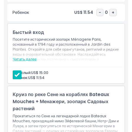
рептилий и Большую вольеру для птиц, которые придают
вашему визиту исторический шарм. Одним из главных
Ребенок
US$ 11.54
-
0
+
событий является интерактивная программа "Встреча со
смотрителями", где заботящиеся о животных сотрудники
делятся увлекательной информацией о поведении, среде
Быстый вход
обитания и усилиях по защите животных. Идеально
подходит для тихого отдыха от суеты города, Менажери в
Посетите исторический зоопарк Мénagerie Paris,
Жардин-де-Плант — это скрытая жемчужина Парижа,
основанный в 1794 году и расположенный в Jardin des
Plantes. Откройте для себя орангутанов, рептилий и редкие
предлагающая содержательный и познавательный день как
виды в очаровательной обстановке. Наслаждайтесь
для местных жителей, так и для туристов. Забронируйте
Читать далее
образовательными встречами с смотрителями и
билеты онлайн и погрузитесь в мир, где природа, наследие
исследуйте архитектуру зоопарка XIX века в центре
и образование объединяются в столице Франции.
Парижа.
Взрослый:
US$ 15.00
Включено в стоимость
Ребенок:
US$ 11.54
Быстрый вход без очереди
Основные моменты
Круиз по реке Сене на кораблях Bateaux
Mouches + Менажери, зоопарк Садовых
Включено
растений
Прокатиться по Сене на легендарной лодке Bateaux
Mouches, проходящей мимо Эйфелевой башни, Нотр-Дам и
Политика в отношении детей и взрослых
Лувра, а затем прогуляться по исторической Менагерии в
Садах растений — одному из старейших зоопарков Европы,