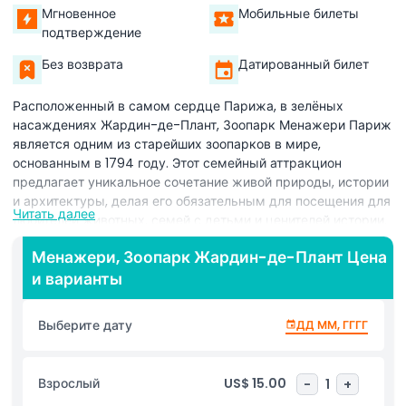
Мгновенное
Мобильные билеты
подтверждение
Без возврата
Датированный билет
Расположенный в самом сердце Парижа, в зелёных
насаждениях Жардин-де-Плант, Зоопарк Менажери Париж
является одним из старейших зоопарков в мире,
основанным в 1794 году. Этот семейный аттракцион
предлагает уникальное сочетание живой природы, истории
и архитектуры, делая его обязательным для посещения для
Читать далее
любителей животных, семей с детьми и ценителей истории.
Дом для разнообразных экзотических животных, включая
Менажери, Зоопарк Жардин-де-Плант Цена
орангутанов, рептилий, красных панд и редких видов птиц,
и варианты
зоопарк славится своей уютной атмосферой и сильной
ориентацией на сохранение природы и экологическое
образование. Посетители могут близко познакомиться с
Выберите дату
ДД ММ, ГГГГ
животными в спокойной, удобной для прогулок обстановке,
идеально подходящей для маленьких детей. Исследуйте
прекрасно сохранившуюся архитектуру зоопарка XIX века,
Взрослый
US$ 15.00
-
1
+
включая знаменитые Медвежью яму, Ротонду, Дом