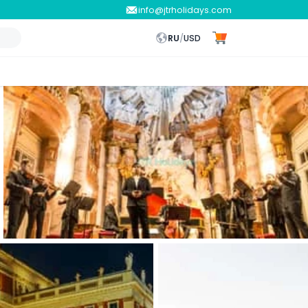
info@jtrholidays.com
RU
/
USD