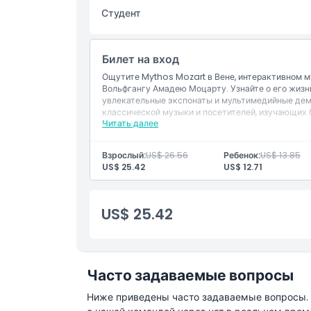
Студент
Вещи, которые нужно знать
Билет на вход
Ощутите Mythos Mozart в Вене, интерактивном 
Местоположение
Вольфгангу Амадею Моцарту. Узнайте о его жизни
увлекательные экспонаты и мультимедийные дем
классической музыки и посетителей, изучающих 
Как добраться туда
Читать далее
Включено
Вход на иммерсивный опыт Mythos Mozart
Доступ к мультимедийным демонстрациям, 
Взрослый:
US$ 26.56
Ребенок:
US$ 13.85
Как воспользоваться
Вход во все пять тематических разделов с 
US$ 25.42
US$ 12.71
Самостоятельное посещение исторических к
Цифровое и визуальное повествование, пре
Условия и положения
формате
US$ 25.42
Политика отмены
Часто задаваемые вопросы
Ниже приведены часто задаваемые вопросы. Е