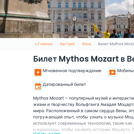
Главная
Австрия
Вена
Билет Mythos Moza
Билет Mythos Mozart в В
Мгновенное подтверждение
Мобиль
Датированный билет
Mythos Mozart – популярный музей и интеракт
жизни и творчеству Вольфганга Амадея Моцарта
мира. Расположенный в самом сердце Вены, это
погружающий опыт, чтобы узнать о музыке Моца
использует современные технологии, такие ка
и аудиогиды, чтобы оживить историю Моцарта. 
Читать далее