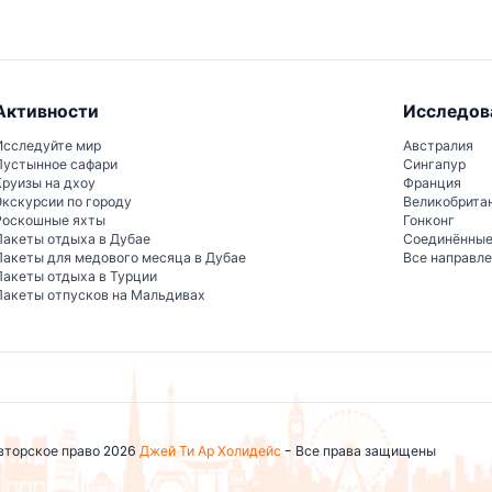
Активности
Исследов
Исследуйте мир
Австралия
Пустынное сафари
Сингапур
Круизы на дхоу
Франция
Экскурсии по городу
Великобрита
Роскошные яхты
Гонконг
Пакеты отдыха в Дубае
Соединённы
Пакеты для медового месяца в Дубае
Все направл
Пакеты отдыха в Турции
Пакеты отпусков на Мальдивах
вторское право 2026
Джей Ти Ар Холидейс
- Все права защищены