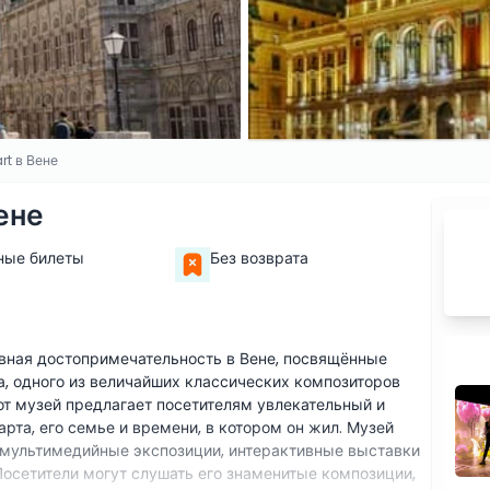
rt в Вене
ене
ные билеты
Без возврата
ивная достопримечательность в Вене, посвящённые
, одного из величайших классических композиторов
т музей предлагает посетителям увлекательный и
рта, его семье и времени, в котором он жил. Музей
к мультимедийные экспозиции, интерактивные выставки
Посетители могут слушать его знаменитые композиции,