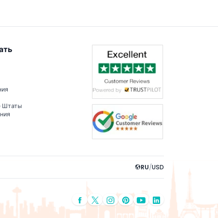
ать
ния
е Штаты
ения
RU
/
USD