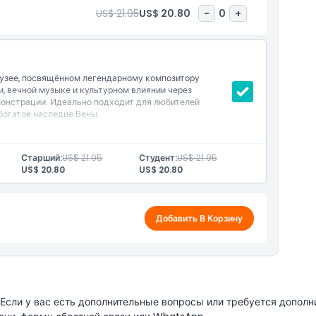
US$ 21.95
US$ 20.80
-
0
+
музее, посвящённом легендарному композитору
, вечной музыке и культурном влиянии через
онстрации. Идеально подходит для любителей
богатое наследие Вены.
исследующим жизнь и творчество Моцарта
Старший:
US$ 21.95
Студент:
US$ 21.95
интерактивными и сенсорными элементами
US$ 20.80
US$ 20.80
омнат, где Моцарт сочинял ключевые произведения
дставляющее наследие Моцарта в увлекательном
Добавить В Корзину
сли у вас есть дополнительные вопросы или требуется дополн