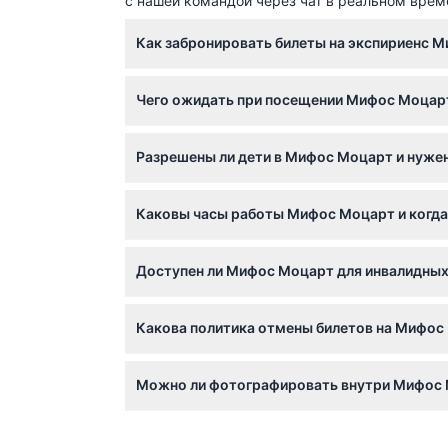
с нашей командой через чат в реальном врем
Как забронировать билеты на экспириенс М
Вы можете легко забронировать билеты на 
Чего ожидать при посещении Мифос Моцар
бронировать заранее, чтобы гарантировать 
Ожидайте 60-минутное погружение в мульт
Разрешены ли дети в Мифос Моцарт и нужен
наследие Моцарта. Вас ждет сенсорное исс
Дети в возрасте 0-5 лет могут посещать бе
Каковы часы работы Мифос Моцарт и когда
Младенцы и дети учитываются в общем кол
Мифос Моцарт открыт с понедельника по пятн
Доступен ли Мифос Моцарт для инвалидных 
вход в 17:00 (возможны изменения — пожал
Да, аттракцион доступен для инвалидных к
Какова политика отмены билетов на Мифос
если вы предпочитаете; просто заложите до
Вы можете получить полный возврат, если о
Можно ли фотографировать внутри Мифос
перенос в соответствии с политикой.
Фотографирование разрешено во время визит