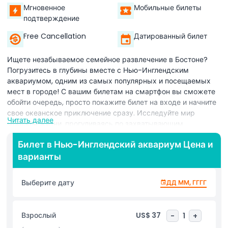
Мгновенное
Мобильные билеты
подтверждение
Free Cancellation
Датированный билет
Ищете незабываемое семейное развлечение в Бостоне?
Погрузитесь в глубины вместе с Нью-Инглендским
аквариумом, одним из самых популярных и посещаемых
мест в городе! С вашим билетам на смартфон вы сможете
обойти очередь, просто покажите билет на входе и начните
свое океанское приключение сразу. Исследуйте мир
Читать далее
морской жизни, прогуливаясь по захватывающим
экспозициям, наполненным удивительными морскими
Билет в Нью-Инглендский аквариум Цена и
обитателями. От игривых тюленей и морских львов до
варианты
очаровательных пингвинов, изящных морских черепах и
завораживающих медуз — здесь каждый найдет что-то по
душе. Не пропустите интерактивный резервуар с скатами,
Выберите дату
ДД ММ, ГГГГ
где можно аккуратно потрогать этих нежных пловцов!
Одной из главных достопримечательностей аквариума
является Огромный Океанский Резервуар — впечатляющий
Взрослый
US$ 37
-
1
+
757 000-литровый дом для сотен тропических рыб, ярких