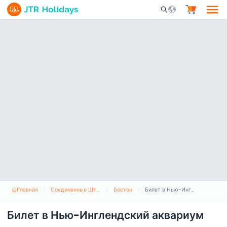
Mobile Search Opene
Главная
Соединенные Штаты Америки
Бостон
Билет в Нью-Инглендский аквариум
Билет в Нью-Инглендский аквариум