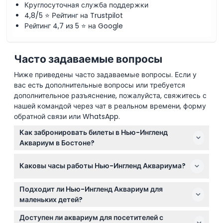
Круглосуточная служба поддержки
4,8/5 ⭐ Рейтинг на Trustpilot
Рейтинг 4,7 из 5 ⭐ на Google
Часто задаваемые вопросы
Ниже приведены часто задаваемые вопросы. Если у
вас есть дополнительные вопросы или требуется
дополнительное разъяснение, пожалуйста, свяжитесь с
нашей командой через чат в реальном времени, форму
обратной связи или WhatsApp.
Как забронировать билеты в Нью-Ингленд
Аквариум в Бостоне?
Вы можете легко забронировать билеты онлайн
Каковы часы работы Нью-Ингленд Аквариума?
прямо здесь, на этом сайте, чтобы гарантировать
вход, особенно в периоды высокой загрузки.
Аквариум открыт с понедельника по пятницу с 9:00
Рекомендуется бронировать заранее, чтобы
Подходит ли Нью-Ингленд Аквариум для
до 17:00, а по выходным с 9:00 до 18:00 (возможны
избежать разочарований.
маленьких детей?
изменения — пожалуйста, уточняйте при
Абсолютно! Дети от 0 до 11 лет должны находиться в
бронировании).
Доступен ли аквариум для посетителей с