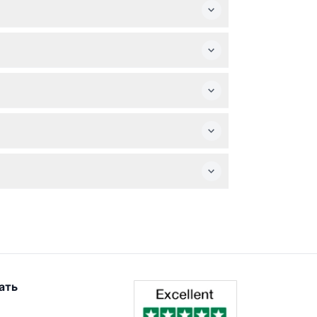
о дети от 13 лет и старше должны иметь
с мобильностью, необходимо сопровождение,
ете сесть и выходить весь день,
те билет в дату и время, на которые он был
 Холл, USS Конституция, Бостон Коммон и
ибрежный район в своем собственном темпе.
ать