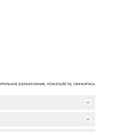
ительное разъяснение, пожалуйста, свяжитесь
 Просто выберите предпочитаемую дату и
март. Обычно трамвайчики отправляются