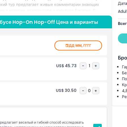
Дата
еский тур предлагает живые комментарии знающих
и о истории, архитектуре и культуре Бостона. С
Adul
 легко настроить свой маршрут и открыть для себя все
бусе Hop-On Hop-Off Цена и варианты
ежных. Комфортабельные троллейбусы с открытым
Всег
расслабляющую поездку по самым известным районам
онное прошлое Бостона или насладиться его ярким
усе Hop-On Hop-Off — это удобный, веселый и
ДД ММ, ГГГГ
оне за один незабываемый день.
Бро
US$ 45.73
-
1
+
Га
Бе
По
Кр
US$ 30.50
-
0
+
4,
Ре
редлагает веселый и гибкий способ исследовать