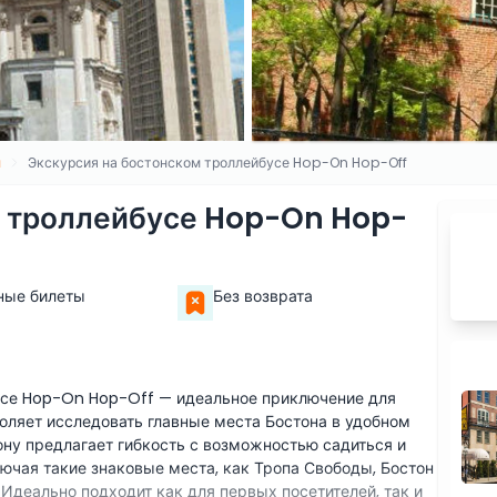
н
Экскурсия на бостонском троллейбусе Hop-On Hop-Off
м троллейбусе Hop-On Hop-
ные билеты
Без возврата
усе Hop-On Hop-Off — идеальное приключение для
оляет исследовать главные места Бостона в удобном
тону предлагает гибкость с возможностью садиться и
ючая такие знаковые места, как Тропа Свободы, Бостон
Идеально подходит как для первых посетителей, так и