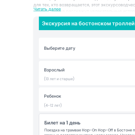
для тех, кто возвращается, этот экскурсоводч
Читать далее
гидов, которые расскажут увлекательные истори
неограниченным числом поездок в течение дня,
Экскурсия на бостонском троллей
— от исторических мест до живописных набер
воздухом предоставляют панорамные виды и 
города. Если вы хотите погрузиться в революци
настоящим, экскурсия на бостонском троллейб
Выберите дату
образовательный способ увидеть лучшее в Бост
Основные моменты
Взрослый
(13 лет и старше)
Включено
Ребенок
Политика в отношении детей и взрослых
(4-12 лет)
Исключения
Билет на 1 день
Поездка на трамвае Hop-On Hop-Off в Бостоне п