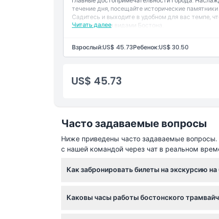
главные достопримечательности города. Наслаж
Часы работы
течение дня, посещайте исторические памятники
Садитесь и выходите в удобном для вас темпе, чт
Читать далее
живописными видами Бостона.
Вещи, которые нужно знать
Взрослый:
US$ 45.73
Ребенок:
US$ 30.50
Местоположение
US$ 45.73
Как воспользоваться
Политика отмены
Часто задаваемые вопросы
Ниже приведены часто задаваемые вопросы. Е
с нашей командой через чат в реальном врем
Как забронировать билеты на экскурсию н
Вы можете легко забронировать билеты онл
Каковы часы работы бостонского трамвайч
подтвердите покупку, чтобы начать.
Трамвайчики ходят ежедневно с 9:00 до 17:0