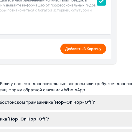
дайтесь неограниченным количеством поездок в
 и узнавайте информацию от профессиональных гидов.
обы познакомиться с богатой историей, культурой и
Добавить В Корзину
сли у вас есть дополнительные вопросы или требуется дополн
ени, форму обратной связи или WhatsApp.
а бостонском трамвайчике 'Hop-On Hop-Off'?
айн прямо на этом сайте для удобного и безопасного процесса.
ика 'Hop-On Hop-Off'?
0 в период с апреля по октябрь и с 9:00 до 16:00 с ноября по 