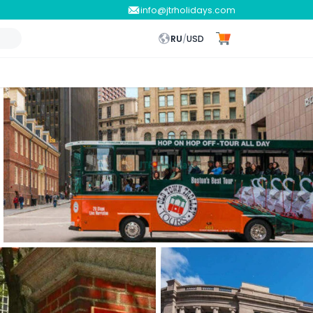
info@jtrholidays.com
RU
/
USD