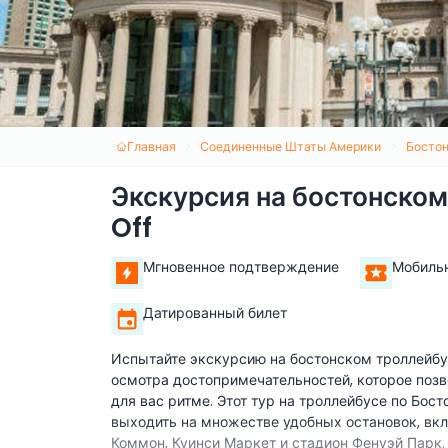
Главная
Соединенные Штаты Америки
Босто
Экскурсия на бостонско
Off
Мгновенное подтверждение
Мобиль
Датированный билет
Испытайте экскурсию на бостонском троллейб
осмотра достопримечательностей, которое позв
для вас ритме. Этот тур на троллейбусе по Бос
выходить на множестве удобных остановок, вкл
Коммон, Куинси Маркет и стадион Фенуэй Парк. 