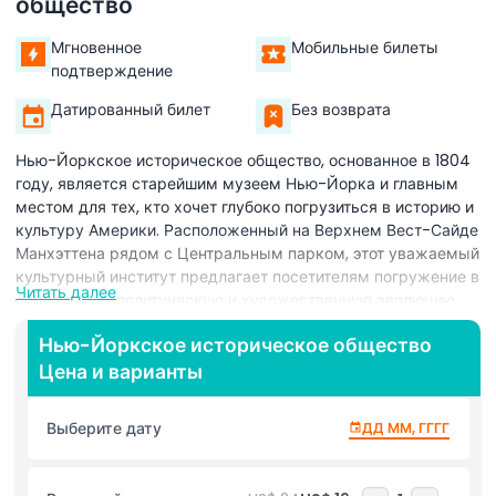
общество
Мгновенное
Мобильные билеты
подтверждение
Датированный билет
Без возврата
Нью-Йоркское историческое общество, основанное в 1804
году, является старейшим музеем Нью-Йорка и главным
местом для тех, кто хочет глубоко погрузиться в историю и
культуру Америки. Расположенный на Верхнем Вест-Сайде
Манхэттена рядом с Центральным парком, этот уважаемый
культурный институт предлагает посетителям погружение в
Читать далее
социальную, политическую и художественную эволюцию
как Нью-Йорка, так и Соединённых Штатов. С мировым
Нью-Йоркское историческое общество
классом коллекциями исторических артефактов,
Цена и варианты
изобразительного искусства, оригинальных рукописей,
винтажной фотографии и подробных карт, музей
прослеживает американскую историю с Войны за
Выберите дату
ДД ММ, ГГГГ
независимость через Гражданскую войну, движение за
отмену рабства и до современности. Музей Нью-Йоркского
исторического общества хранит редкие документы и