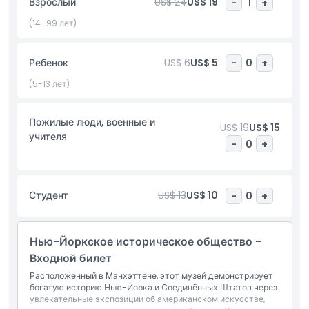
Взрослый
US$ 24
US$ 19
-
1
+
кураторские выставки, исследующие жизни влиятельных
лидеров, иммигрантских сообществ и обычных граждан.
(14–99 лет)
Посетители могут насладиться знаменитой галереей
американского исторического искусства, а также принять
Ребенок
US$ 6
US$ 5
-
0
+
участие в интересных общественных программах, включая
панельные дискуссии, экспертные лекции и показ
(5-13 лет)
документальных фильмов. Благодаря обширным
образовательным инициативам, интерактивным
Пожилые люди, военные и
программам для молодежи и практическому обучению,
US$ 19
US$ 15
учителя
музей способствует глубокому пониманию прошлого нации.
-
0
+
Обязателен для посещения любителями истории,
педагогами и туристами, Нью-Йоркское историческое
общество является ведущим музеем Нью-Йорка, празднуя
Студент
US$ 13
US$ 10
-
0
+
богатое и сложное наследие Америки.
Нью-Йоркское историческое общество -
Основные моменты
Входной билет
Расположенный в Манхэттене, этот музей демонстрирует
Включено
богатую историю Нью-Йорка и Соединённых Штатов через
увлекательные экспозиции об американском искусстве,