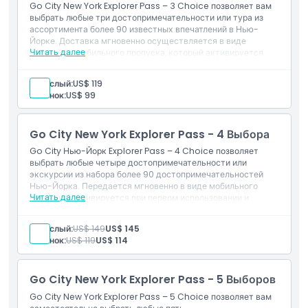
Go City New York Explorer Pass – 3 Choice позволяет вам
выбрать любые три достопримечательности или тура из
ассортимента более 90 известных впечатлений в Нью-
Йорке. Доставка мгновенно осуществляется в виде
Читать далее
цифрового мобильного пропуска, который активируется
при первом использовании и остается действительным 30
дней, обеспечивая максимальную гибкость. Выбирайте из
Взрослый:
US$ 119
достопримечательностей, таких как Эмпайр-Стейт-
Ребенок:
US$ 99
Билдинг, паром к Статуе Свободы, The Edge, мемориал и
музей 11/9, Hop-on/Hop-off Big Bus, Музей Современного
Искусства и многое другое — увидьте Нью-Йорк по-
Go City New York Explorer Pass - 4 Выбора
своему.
Go City Нью-Йорк Explorer Pass – 4 Choice позволяет
выбрать любые четыре достопримечательности или
экскурсии из набора более 90 достопримечательностей
Нью-Йорка. Передается мгновенно в виде мобильного
Читать далее
пропуска, активируется при первом использовании и
действует 30 дней, поэтому вы можете исследовать город
в своем темпе. Выберите из популярных, таких как Эмпайр
Взрослый:
US$ 149
US$ 145
Стэйт Билдинг, паром к статуе Свободы, The Edge,
Ребенок:
US$ 119
US$ 114
Мемориал и Музей 11/09, Hop-on/Hop-off Big Bus, Музей
современного искусства и другие, чтобы открыть Нью-
Йорк по-своему.
Go City New York Explorer Pass - 5 Выборов
Go City New York Explorer Pass – 5 Choice позволяет вам