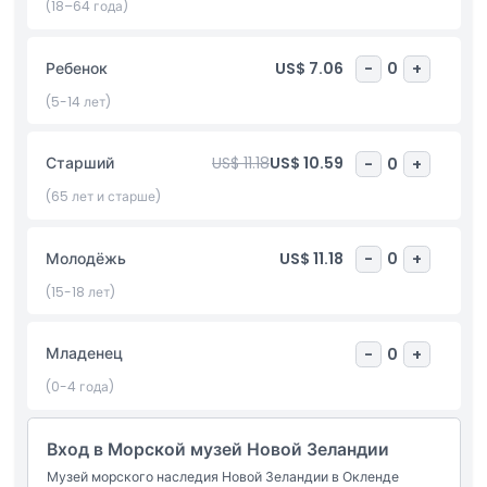
оживляющими морские приключения, что делает
(18–64 года)
посещение интересным для всех возрастов. Одной из
уникальных особенностей музея является возможность
Ребенок
US$ 7.06
-
0
+
подняться на борт и совершить плавание на историческом
судне, откуда открываются потрясающие виды на гавань
(5-14 лет)
Окленда.
Будь то изучение экспозиций или поездка на лодке,
Старший
US$ 11.18
US$ 10.59
-
0
+
Новозеландский морской музей представляет собой
(65 лет и старше)
вдохновляющее путешествие по историям исследователей,
моряков и первопроходцев. Это идеальное место, чтобы
узнать, как море сформировало культуру, экономику и
Молодёжь
US$ 11.18
-
0
+
идентичность Новой Зеландии, наслаждаясь при этом
(15-18 лет)
увлекательным и познавательным днем.
Младенец
-
0
+
Основные моменты
(0-4 года)
Включено
Вход в Морской музей Новой Зеландии
Музей морского наследия Новой Зеландии в Окленде