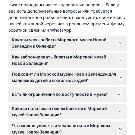
Ниже приведены часто задаваемые вопросы. Если у
вас есть дополнительные вопросы или требуется
дополнительное разъяснение, пожалуйста, свяжитесь с
нашей командой через чат в реальном времени, форму
обратной связи или WhatsApp.
Каковы часы работы Морского музея Новой
Зеландии в Окленде?
Музей открыт ежедневно с 10:00 до 17:00,
Как забронировать билеты в Морской музей
последний вход в 16:00. Закрыт в Рождество
Новой Зеландии?
(возможно изменение — пожалуйста, уточняйте при
Вы можете забронировать билеты онлайн прямо
бронировании).
Подходит ли Морской музей Новой Зеландии для
здесь, на этом сайте. Просто выберите
маленьких детей и пожилых людей?
предпочитаемую дату и время во время
Да! Музей приветствует всех посетителей, включая
бронирования и заранее обеспечьте свое
Есть ли ограничения по доступности в музее?
детей с 5 лет, молодежь, взрослых и пожилых. Дети
посещение.
до 5 лет проходят бесплатно.
Обратите внимание, что музей не оборудован для
Какова политика отмены билетов в Морской
колясок и инвалидных кресел, поэтому планируйте
музей Новой Зеландии?
визит с учетом этих условий.
Билеты не подлежат возврату и отмене, поэтому
Что можно увидеть и чем заняться в Морском
убедитесь в своих планах перед бронированием.
музее Новой Зеландии?