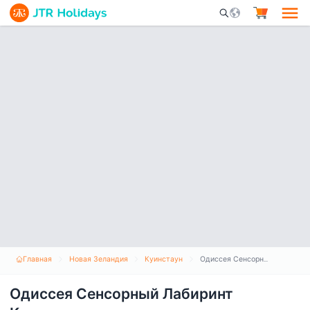
Mobile Search Opene
Главная
Новая Зеландия
Куинстаун
Одиссея Сенсорный Лабиринт Квинстаун
Одиссея Сенсорный Лабиринт