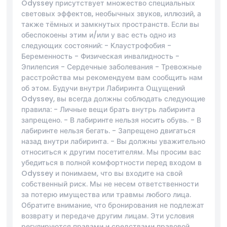
Odyssey присутствует множество специальных
Как воспользоваться
световых эффектов, необычных звуков, иллюзий, а
также тёмных и замкнутых пространств. Если вы
Политика отмены
обеспокоены этим и/или у вас есть одно из
следующих состояний: - Клаустрофобия -
Беременность - Физическая инвалидность -
Эпилепсия - Сердечные заболевания - Тревожные
расстройства мы рекомендуем вам сообщить нам
об этом. Будучи внутри Лабиринта Ощущений
Odyssey, вы всегда должны соблюдать следующие
правила: - Личные вещи брать внутрь лабиринта
запрещено. - В лабиринте нельзя носить обувь. - В
лабиринте нельзя бегать. - Запрещено двигаться
назад внутри лабиринта. - Вы должны уважительно
относиться к другим посетителям. Мы просим вас
убедиться в полной комфортности перед входом в
Odyssey и понимаем, что вы входите на свой
собственный риск. Мы не несем ответственности
за потерю имущества или травмы любого лица.
Обратите внимание, что бронирования не подлежат
возврату и передаче другим лицам. Эти условия
регулируются правами и средствами правовой