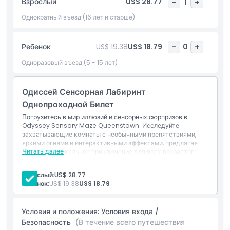
Взрослый
US$ 28.77
-
1
+
Однократный въезд (16 лет и старше)
Основные моменты
Ребенок
US$ 19.38
US$ 18.79
-
0
+
Включено
Одноразовый въезд (5 - 15 лет)
Политика в отношении детей и взрослых
Одиссей Сенсорная Лабиринт
Однопроходной Билет
Исключения
Погрузитесь в мир иллюзий и сенсорных сюрпризов в
Odyssey Sensory Maze Queenstown. Исследуйте
захватывающие комнаты с необычными препятствиями,
яркими огнями и интерактивными эффектами, предлагая
Часы работы
Читать далее
веселое и уникальное приключение для всех возрастов.
Взрослый:
US$ 28.77
Вещи, которые нужно знать
Ребенок:
US$ 19.38
US$ 18.79
Местоположение
Условия и положения: Условия входа /
Безопасность
(В течение всего путешествия