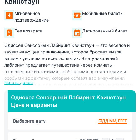
Квинстаун
Мгновенное
Мобильные билеты
подтверждение
Без возврата
Датированный билет
Одиссея Сенсорный Лабиринт Квинстаун — это веселое и
захватывающее приключение, которое бросает вызов
вашим чувствам во всех аспектах. Этот уникальный
лабиринт предлагает путешествие через комнаты,
наполненные иллюзиями, необычными препятствиями и
особыми эффектами, которые оставят вас в изумлении.
Читать далее
Каждое пространство создано, чтобы удивлять и вовлекать
вас: яркие огни, захватывающие звуки и интерактивные
Одиссея Сенсорный Лабиринт Квинстаун
элементы создают незабываемое впечатление.
Цена и варианты
Расположенный в самом сердце Квинстауна, Одиссея
Сенсорный Лабиринт — обязательное место для посещения
для тех, кто ищет семейные развлечения или уникальное
Выберите дату
ДД ММ, ГГГГ
времяпрепровождение с друзьями. Это идеальный способ
провести час в смехе, открытиях и волнении в одном из
самых популярных направлений Новой Зеландии.