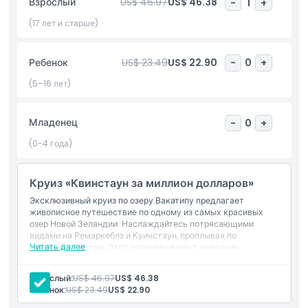
Взрослый
US$ 46.97
US$ 46.38
-
1
+
спокойной атмосферой и максимально используйте время
на озере Вакатипу. Ультимативный круиз по озеру Вакатипу
(17 лет и старше)
— обязательная часть опыта пребывания в Квинстауне.
Ребенок
US$ 23.49
US$ 22.90
-
0
+
Основные моменты
(5–16 лет)
Включено
Младенец
-
0
+
(0-4 года)
Политика в отношении детей и взрослых
Круиз «Квинстаун за миллион долларов»
Исключения
Эксклюзивный круиз по озеру Вакатипу предлагает
живописное путешествие по одному из самых красивых
озер Новой Зеландии. Наслаждайтесь потрясающими
видами на Ремаркеблз и Куинстаун, проплывая по
Часы работы
Читать далее
спокойным водам. Этот спокойный опыт идеально
подходит для тех, кто хочет полюбоваться природной
красотой и историей региона.
Вещи, которые нужно знать
Взрослый:
US$ 46.97
US$ 46.38
Ребенок:
US$ 23.49
US$ 22.90