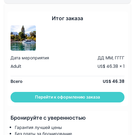
Местоположение
Итог заказа
Как добраться туда
Как воспользоваться
Дресс-код
Дата мероприятия
ДД ММ, ГГГГ
Adult
US$ 46.38 × 1
Политика отмены
Всего
US$ 46.38
Перейти к оформлению заказа
Бронируйте с уверенностью
Гарантия лучшей цены
Без платы за бронирование