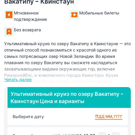
Вакатипу - Квинстаун
Мгновенное
Мобильные билеты
подтверждение
Без возврата
Ультимативный круиз по озеру Вакатипу в Квинстауне — это
отличный способ познакомиться с красотой одного из
самых потрясающих озер Новой Зеландии. Во время
плавания по озеру Вакатипу вы сможете насладиться
захватывающими видами окружающих гор, включая
Ремаркейблс, и живописного города Квинстаун. Круиз
Читать далее
проходит по спокойным водам, давая возможность
расслабиться и насладиться великолепными пейзажами.
Ультимативный круиз по озеру Вакатипу -
Вы также проплывете мимо красивых островов и
Квинстаун Цена и варианты
исторических мест, узнавая о богатой истории региона.
Ультимативный круиз по озеру Вакатипу идеально подходит
тем, кто хочет увидеть красоту Квинстауна с нового
Выберите дату
ДД ММ, ГГГГ
ракурса. Будь вы местным жителем или туристом, этот
круиз предлагает незабываемый способ познакомиться с
природными чудесами Квинстауна. Наслаждайтесь