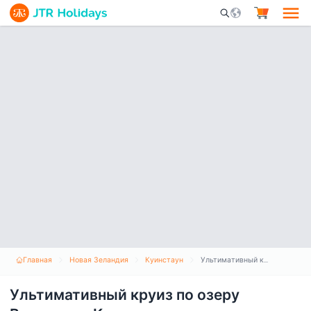
Mobile Search Opene
Главная
Новая Зеландия
Куинстаун
Ультимативный круиз по озеру Вакатипу - Квинстаун
Ультимативный круиз по озеру