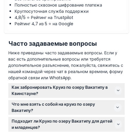
Полностью сквозное шифрование платежа
Круглосуточная служба поддержки
4,8/5 ⭐ Рейтинг на Trustpilot
Рейтинг 4,7 из 5 ⭐ на Google
Часто задаваемые вопросы
Ниже приведены часто задаваемые вопросы. Если у
вас есть дополнительные вопросы или требуется
дополнительное разъяснение, пожалуйста, свяжитесь с
нашей командой через чат в реальном времени, форму
обратной связи или WhatsApp.
Как забронировать Круиз по озеру Вакатипу в
Квинстауне?
Вы можете легко забронировать место онлайн
Что мне взять с собой на круиз по озеру
прямо на этом сайте, выбрав предпочтительную
Вакатипу?
дату и время отправления. Наличие мест
Одевайтесь в соответствии с погодой, так как круиз
отображается во время процесса бронирования,
Подходит ли Круиз по озеру Вакатипу для детей
проходит на открытом воздухе — удобны
чтобы вы могли выбрать самый удобный для вас
и младенцев?
многослойная одежда и непромокаемая куртка. Не