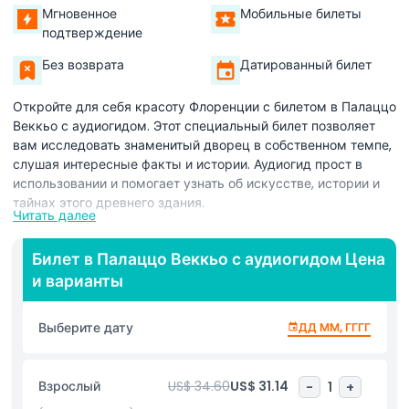
Мгновенное
Мобильные билеты
подтверждение
Без возврата
Датированный билет
Откройте для себя красоту Флоренции с билетом в Палаццо
Веккьо с аудиогидом. Этот специальный билет позволяет
вам исследовать знаменитый дворец в собственном темпе,
слушая интересные факты и истории. Аудиогид прост в
использовании и помогает узнать об искусстве, истории и
тайнах этого древнего здания.
Читать далее
Билет в Палаццо Веккьо с аудиогидом дает полный доступ
к одному из самых важных объектов Флоренции. Вы
Билет в Палаццо Веккьо с аудиогидом Цена
увидите великолепные комнаты, красивые картины и
и варианты
исторические украшения. Аудиогид объясняет всё
простыми словами, что делает его подходящим для
Выберите дату
ДД ММ, ГГГГ
посетителей всех возрастов.
При покупке билета в Палаццо Веккьо с аудиогидом вам не
Взрослый
US$ 34.60
US$ 31.14
-
1
+
нужно беспокоиться о присоединении к большой группе или
следовании за экскурсоводом. Вы вольны ходить