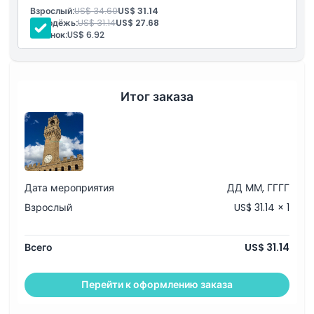
Взрослый:
US$ 34.60
US$ 31.14
Молодёжь:
US$ 31.14
US$ 27.68
Включено
Ребенок:
US$ 6.92
Политика в отношении детей и взрослых
Итог заказа
Исключения
Часы работы
Дата мероприятия
ДД ММ, ГГГГ
Вещи, которые нужно знать
Взрослый
US$ 31.14 × 1
Местоположение
Всего
US$ 31.14
Как добраться туда
Перейти к оформлению заказа
Как воспользоваться