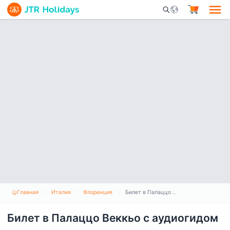
Mobile Search Opene
Главная
Италия
Флоренция
Билет в Палаццо Веккьо с аудиогидом
Билет в Палаццо Веккьо с аудиогидом