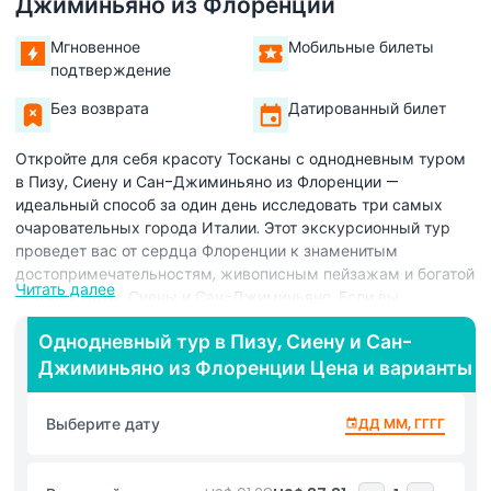
Джиминьяно из Флоренции
Мгновенное
Мобильные билеты
подтверждение
Без возврата
Датированный билет
Откройте для себя красоту Тосканы с однодневным туром
в Пизу, Сиену и Сан-Джиминьяно из Флоренции —
идеальный способ за один день исследовать три самых
очаровательных города Италии. Этот экскурсионный тур
проведет вас от сердца Флоренции к знаменитым
достопримечательностям, живописным пейзажам и богатой
Читать далее
истории Пизы, Сиены и Сан-Джиминьяно. Если вы
посещаете Флоренцию и хотите увидеть больше Тосканы,
Однодневный тур в Пизу, Сиену и Сан-
однодневный тур в Пизу, Сиену и Сан-Джиминьяно —
Джиминьяно из Флоренции Цена и варианты
лучший выбор.
Начните свое приключение с посещения Пизы, где вы
Выберите дату
ДД ММ, ГГГГ
сможете увидеть всемирно известную Пизанскую башню и
другие красивые здания на площади Чудес. Стоп в Пизе в
рамках однодневного тура из Флоренции дает вам время