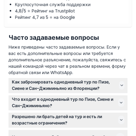
Круглосуточная служба поддержки
4,8/5 ⭐ Рейтинг на Trustpilot
Рейтинг 4,7 из 5 ⭐ на Google
Часто задаваемые вопросы
Ниже приведены часто задаваемые вопросы. Если у
вас есть дополнительные вопросы или требуется
дополнительное разъяснение, пожалуйста, свяжитесь с
нашей командой через чат в реальном времени, форму
обратной связи или WhatsApp.
Как забронировать однодневный тур по Пизе,
Сиене и Сан-Джиминьяно из Флоренции?
Вы можете легко забронировать место онлайн
Что входит в однодневный тур по Пизе, Сиене и
прямо на этом сайте, выбрав предпочитаемую дату
Сан-Джиминьяно?
и завершив процесс безопасной оплаты. Наличие
Тур включает профессионального англоговорящего
мест отображается во время бронирования, чтобы
Разрешено ли брать детей на тур и есть ли
гида, входные билеты в основные
помочь вам выбрать лучшую дату.
возрастные ограничения?
достопримечательности и традиционный
Дети до 4 лет могут присоединиться бесплатно, но
тосканский обед с дегустацией вин в Кьянти.