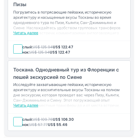
Пизы
лучшими местами Пизы, Сиены и Сан-Джиминьяно всего за
один день.
Погрузитесь в потрясающие пейзажи, историческую
архитектуру и насыщенные вкусы Тосканы во время
однодневного тура по Пизе, Кьянти, Сан-Джиминьяно и
Сиене. Наслаждайтесь удобством групповых трансферов
Основные моменты
Читать далее
от и до места встречи, комментариями англоговорящего
гида, входом в знаменитую Пизанскую башню и
традиционным тосканским обедом с дегустацией вин.
Взрослый:
US$ 125.94
US$ 122.47
Включено
Ребенок:
US$ 125.94
US$ 122.47
Политика в отношении детей и взрослых
Тоскана. Однодневный тур из Флоренции с
пешей экскурсией по Сиене
Вещи, которые нужно знать
Исследуйте захватывающие пейзажи, историческую
архитектуру и восхитительные вкусы Тосканы на полном
дне экскурсии, которая проведет вас через Пизу, Кьянти,
Сан-Джиминьяно и Сиену. Этот погружающий опыт
Местоположение
Читать далее
включает совместные трансферы до и от места встречи,
сопровождение англоговорящего гида, пешеходную
экскурсию по Сиене и традиционный тосканский обед с
Политика отмены
Взрослый:
US$ 109.76
US$ 106.30
дегустацией вин в самом сердце региона Кьянти.
Ребенок:
US$ 57.77
US$ 55.46