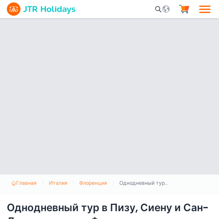
Mobile Search Opene
Главная
Италия
Флоренция
Однодневный тур в Пизу, Сиену и Сан-Джиминьяно из Флоренции
Однодневный тур в Пизу, Сиену и Сан-