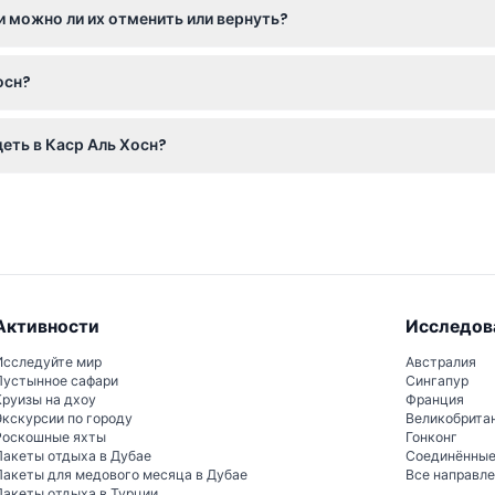
и можно ли их отменить или вернуть?
мо на этом сайте; обратите внимание, что билеты не подлежат 
осн?
 рядом с Дворцом ремесленников на улице Зайед 1-й, и другая 
еть в Каср Аль Хосн?
 6000 годом до н.э., узнать об истории Абу-Даби от рыбацкой 
ключая оригинальную сторожевую башню и крепость.
Активности
Исследов
Исследуйте мир
Австралия
Пустынное сафари
Сингапур
Круизы на дхоу
Франция
Экскурсии по городу
Великобрита
Роскошные яхты
Гонконг
Пакеты отдыха в Дубае
Соединённы
Пакеты для медового месяца в Дубае
Все направл
Пакеты отдыха в Турции