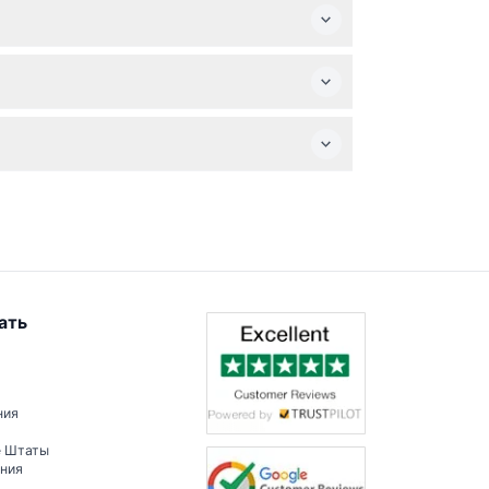
возврату, обмену, внесению изменений и
напротив Маркс энд Спенсер возле
деревни до современной столицы, а также
ать
ния
е Штаты
ения