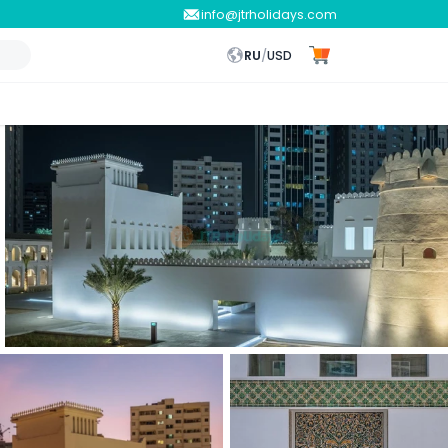
info@jtrholidays.com
RU
/
USD