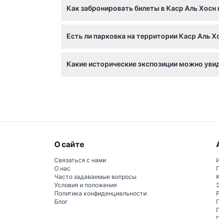
Как забронировать билеты в Каср Аль Хосн 
Вы можете забронировать билеты онлайн пря
Есть ли парковка на территории Каср Аль Х
передаче другим лицам.
Да, на территории есть две парковки: одна
Какие исторические экспозиции можно увид
Культурного фонда.
Вы сможете увидеть экспонаты, датируемые
посетить исторические комнаты и башни, в
О сайте
Связаться с нами
О нас
Часто задаваемые вопросы
Условия и положения
Политика конфиденциальности
Блог