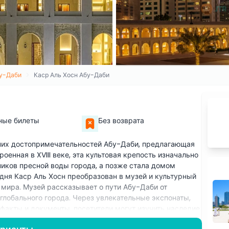
у-Даби
Каср Аль Хосн Абу-Даби
ные билеты
Без возврата
них достопримечательностей Абу-Даби, предлагающая
роенная в XVIII веке, эта культовая крепость изначально
иков пресной воды города, а позже стала домом
дня Каср Аль Хосн преобразован в музей и культурный
 мира. Музей рассказывает о пути Абу-Даби от
лобального города. Через увлекательные экспонаты,
факты и документы, посетители могут изучить наследие
рхитектура Каср Аль Хосн является великолепным