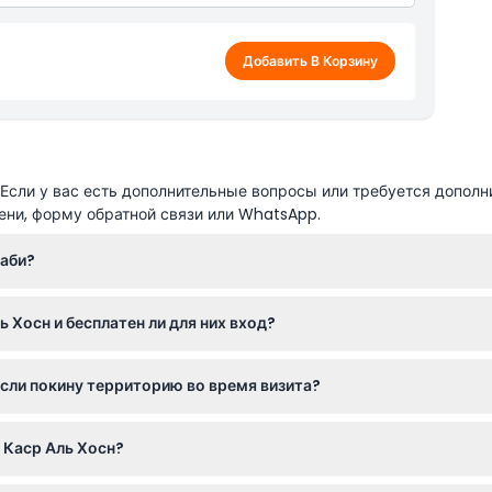
Добавить В Корзину
сли у вас есть дополнительные вопросы или требуется дополн
ени, форму обратной связи или WhatsApp.
Даби?
с 9:00 до 20:00, а по пятницам с 14:00 до 20:00 (возможны изм
 Хосн и бесплатен ли для них вход?
билет им всё равно необходим, который выдается на месте в Кас
 если покину территорию во время визита?
ход, повторный вход после выхода с территории не допускается.
 Каср Аль Хосн?
ельными и соответствовать культуре и ценностям Объединённ