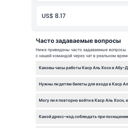
Вещи, которые нужно знать
US$ 8.17
Местоположение
Как воспользоваться
Часто задаваемые вопросы
Ниже приведены часто задаваемые вопросы. Е
Дресс-код
с нашей командой через чат в реальном врем
Каковы часы работы Каср Аль Хосн в Абу-
Политика отмены
Каср Аль Хосн открыт с субботы по четверг 
Нужны ли детям билеты для входа в Каср Аль
бронировании).
Дети до 18 лет имеют бесплатный вход, но 
Могу ли я повторно войти в Каср Аль Хосн,
Нет, ваш билет действует только на один в
Какой дресс-код соблюдать при посещении
Одежда и внешний вид должны быть уважит