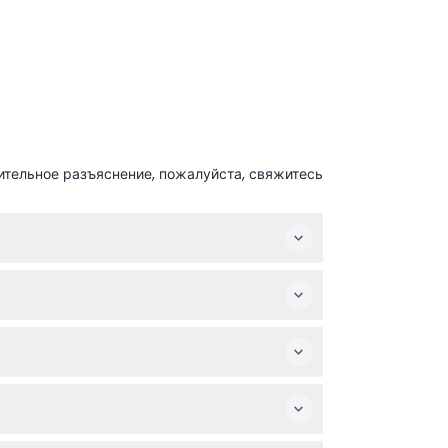
ительное разъяснение, пожалуйста, свяжитесь
енения — пожалуйста, уточняйте при
р Аль Хосн.
ых Арабских Эмиратов.