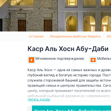
Главная
Объединенные Арабские Эмираты
Аб
Каср Аль Хосн Абу-Даби
Мгновенное подтверждение
Мобиль
Каср Аль Хосн — одна из самых важных и древ
глубокий взгляд в богатую историю города. Пост
служила сторожевой башней для защиты источн
правящей семьи и центром правительства. Сего
центр, который принимает посетителей со всего
небольшой рыбацкой деревни до современного г
Читать далее
включая старые фотографии, исторические арте
ОАЭ и роль крепости в формировании нации. А