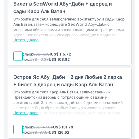
Билет в SeaWorld Абу-Даби + дворец и
сады Каср Аль Ватан
Откройте для себя великолепную архитектуру и сады Каср
Аль Ватан, затем исследуйте SeaWorld Абу-Даби с
морскими обитателями и захватывающими аттракционами,
идеальное сочетание культурного наследия и водного
Читать далее
приключения.
Включено в стоимость
Вход в дворец Каср Аль Ватан, сады, выставки, залы,
Взрослый:
US$ 119.81
US$ 115.72
культурные зоны, Дом знаний и библиотеку.
Ребенок:
US$ 110.28
US$ 108.92
Однодневный вход в SeaWorld Абу-Даби с
неограниченным количеством поездок и аттракционов.
Остров Яс Абу-Даби - 2 дня Любые 2 парка
+ билет в дворец и сады Каср Аль Ватан
Откройте для себя Каср Аль Ватан, величественный
Президентский дворец с потрясающими садами и
архитектурой. Затем наслаждайтесь 2 днями впечатлений
на острове Яс, выбрав любые 2 парка мирового класса:
Читать далее
Феррари Ворлд, Яс Уотерворлд, Уорнер Брос или СиВорлд.
Входит в стоимость
Вход в дворец Каср Аль Ватан, сады, выставки, залы,
Взрослый:
US$ 147.04
US$ 131.79
культурные зоны, Дом Знаний и библиотека.
Ребенок:
US$ 137.51
US$ 126.62
Посещение любых 2 парков (Феррари Ворлд, Яс