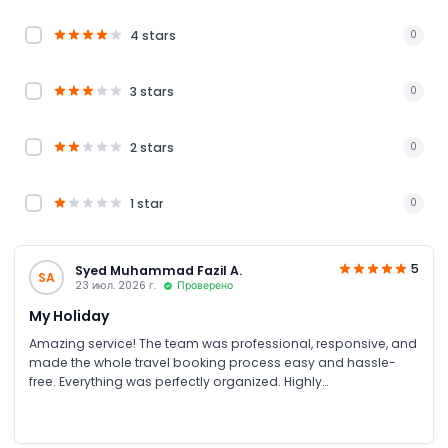
4 stars
0
3 stars
0
2 stars
0
1 star
0
5
Syed Muhammad Fazil A.
SA
23 июл. 2026 г.
Проверено
My Holiday
Amazing service! The team was professional, responsive, and
made the whole travel booking process easy and hassle-
free. Everything was perfectly organized. Highly
recommended!