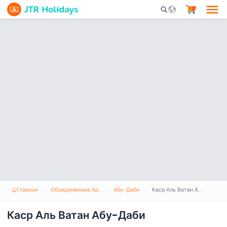
Mobile Search Opene
Главная
Объединенные Арабские Эмираты
Абу-Даби
Каср Аль Ватан Абу-Даби
Каср Аль Ватан Абу-Даби