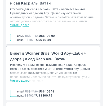
и сад Каср аль-Ватан
Откройте для себя Каср аль-Ватан, величественный
Президентский дворец Абу-Даби с изумительной
архитектурой и садами. Затем испытайте захватывающие
аттракционы и мирового класса развлечения в Ferrari
Читать далее
World.
Включено
Вход в дворец Каср аль-Ватан, сады, выставки, залы,
Взрослый:
US$ 111.64
US$ 108.92
культурные зоны, Дом знаний и библиотеку.
Ребенок:
US$ 102.11
US$ 99.39
Однодневный вход в Ferrari World Abu Dhabi с
неограниченным количеством катаний.
Билет в Warner Bros. World Абу-Даби +
дворец и сад Каср аль-Ватан
Исследуйте величественный дворец и сады Каср Аль
Ватан, а затем посетите Warner Bros. World Абу-Даби с
захватывающими аттракционами и знаковыми
персонажами, идеальное сочетание культурного чуда и
Читать далее
семейных развлечений.
Включено
Вход во дворец Каср Аль Ватан, сады, выставки, залы,
Взрослый:
US$ 111.64
US$ 106.19
культурные зоны, Дом знаний и библиотеку.
Ребенок:
US$ 102.11
US$ 100.75
Однодневный билет в Warner Bros. World Абу-Даби с
неограниченным числом катаний.