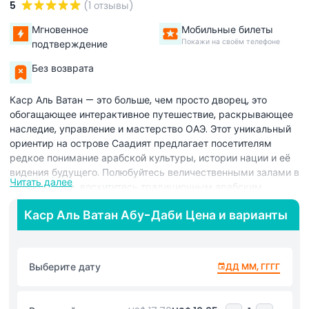
5
(1 отзывы)
Мгновенное
Мобильные билеты
Покажи на своём телефоне
подтверждение
Без возврата
Каср Аль Ватан — это больше, чем просто дворец, это
обогащающее интерактивное путешествие, раскрывающее
наследие, управление и мастерство ОАЭ. Этот уникальный
ориентир на острове Саадият предлагает посетителям
редкое понимание арабской культуры, истории нации и её
видения будущего. Полюбуйтесь величественными залами в
Читать далее
Великом зале, восхититесь традиционным арабским
искусством и изучите выставки, посвящённые дипломатии,
Каср Аль Ватан Абу-Даби Цена и варианты
гостеприимству и знаниям. Откройте для себя
Президентские подарки, комнату Духа сотрудничества, где
собираются лидеры, и Банкетный зал, демонстрирующий
эмирские обычаи и протоколы. Узнайте о наследии
Выберите дату
ДД ММ, ГГГГ
арабской науки в Доме знаний и исследуйте вечные
рукописи и артефакты. Библиотека Каср Аль Ватан хранит
более 50 000 книг, сохраняя столетия культуры. Посетители