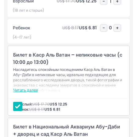
Взрослый
US$ 17.70
US$ 12.25
-
1
+
также могут сделать памятное фото в Медиа-зале в честь
своего путешествия. С удивительной архитектурой,
(18 лет и старше)
выставками и культурными сокровищами Каср Аль Ватан
предлагает вдохновляющую и образовательную экскурсию
Ребенок
US$ 8.17
US$ 6.81
-
0
+
по достижениями эмиратской культуры для всех
возрастов.
(4–17 лет)
Билет в Каср Аль Ватан – непиковые часы (с
Основные моменты
10:00 до 13:00)
Насладитесь спокойным посещением Каср Аль Ватан в
Включено
Абу-Даби в непиковые часы, идеально подходящее для
расслабленного исследования дворца, тихой фотографии и
знакомства с наследием эмиратов в спокойной и менее
Читать далее
многолюдной обстановке.
Исключения
Включено в стоимость
Вход в Каср Аль Ватан в рабочие часы
Взрослый:
US$ 17.70
US$ 12.25
Шоу "Дворец в движении"
Часы работы
Ребенок:
US$ 8.17
US$ 6.81
Бесплатный трансфер на автобусе
Бесплатная парковка
Дресс-код
Билет в Национальный Аквариум Абу-Даби
+ дворец и сад Каср Аль Ватан