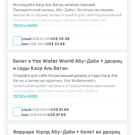
Исследуйте Каср Аль Ватан, величественный
Политика отмены
Президентский дворец Абу-Даби с богатым наследием
эмиратов и садами, затем откройте для себя Национальный
аквариум, в котором представлено 46000 морских
Читать далее
обитателей и захватывающие водные экспозиции.
Включено
Вход в дворец Каср Аль Ватан, сады, выставки, залы и
Взрослый:
US$ 47.65
US$ 39.48
библиотеку.
Ребенок:
US$ 38.12
US$ 32.68
Доступ в Национальный аквариум с 46000 морских
существ и мировыми экосистемами.
Уникальный культурный и морской опыт для всех
Билет в Yas Water World Абу-Даби + дворец
возрастов.
и сады Каср Аль Ватан
Откройте для себя потрясающий дворец и сады Каср Аль
Ватан, а затем насладитесь Yas Waterworld с
захватывающими горками и аттракционами, идеальным
сочетанием культурного наследия Абу-Даби и
Читать далее
захватывающих водных приключений.
Включено
Вход во дворец Каср Аль Ватан, сады, выставки, залы,
Взрослый:
US$ 106.19
US$ 81.69
культурные зоны, Дом Знаний и Библиотеку.
Ребенок:
US$ 96.66
US$ 81.69
Однократный вход в Yas Waterworld с
неограниченным количеством поездок и аттракционов.
Феррари Уорлд Абу-Даби + билет во дворец