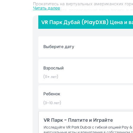
Прокатитесь на виртуальных американских гор
Читать далее
комнаты-побега, проверяющие вашу логику, и а
испытывают ваши чувства. Расположенный на д
VR Парк Дубай (PlayDXB) Цена и 
разные интересы — от насыщенных приключений
и науке. Как дети, так и взрослые могут иссле
увлекательные образовательные программы и ч
Если вы ищете семейные развлечения, высокоте
Выберите дату
Дубай предлагает уникальный опыт, где вообра
реальность, испытайте свои чувства и окунитес
одном незабываемом месте.
Взрослый
(11+ лет)
Основные моменты
Ребенок
Включено
(3–10 лет)
Политика в отношении детей и взрослых
VR Парк - Платите и Играйте
Исследуйте VR Park Dubai с гибкой опцией Pay &
Исключения
виртуальные игры и впечатления в собственном т