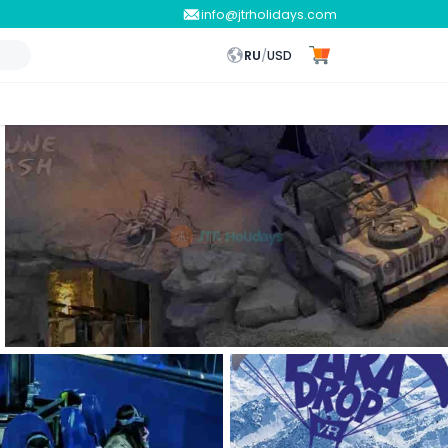
info@jtrholidays.com
RU
/
USD