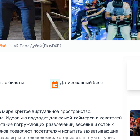
бай
VR Парк Дубай (PlayDXB)
)
ные билеты
Датированный билет
в мире крытое виртуальное пространство,
. Идеально подходит для семей, геймеров и искателей
етание погружающих развлечений, веселья и острых
онов позволяют посетителям испытать захватывающие
кие игры и головоломки, которые ставят ум в тупик.