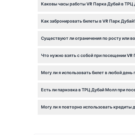
Каковы часы работы VR Парка Дубай в ТРЦ
VR Парк Дубай работает с воскресенья по ср
Как забронировать билеты в VR Парк Дубай
при бронировании).
Вы можете легко забронировать билеты онл
Существуют ли ограничения по росту или в
опции во время бронирования.
Да, взрослые должны быть выше 120 см, чт
Что нужно взять с собой при посещении VR
развлечениям. VR Парк рассчитан на все во
Возьмите с собой только себя и подтвержд
Могу ли я использовать билет в любой день 
аттракционы по необходимости прямо в пар
Билеты действительны только на выбранную
Есть ли парковка в ТРЦ Дубай Молл при по
бронированием.
Да, в ТРЦ Дубай Молл доступна бесплатная 
Могу ли я повторно использовать кредиты д
Нет, каждый аттракцион или игра доступны 