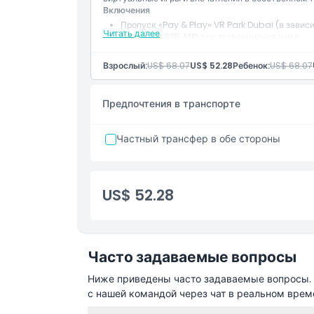
Включения
Пропуск «Pay & Play» VR Park Dubai (в завис
Часы работы
Читать далее
Кредит на 275 AED для аттракционов и игр.
После полного использования вы можете при
Взрослый:
US$ 68.07
US$ 52.28
Ребенок:
US$ 68.07
Вещи, которые нужно знать
Предпочтения в транспорте
Местоположение
Частный трансфер в обе стороны
Как добраться туда
US$ 52.28
Политика отмены
Часто задаваемые вопросы
Ниже приведены часто задаваемые вопросы. Е
с нашей командой через чат в реальном врем