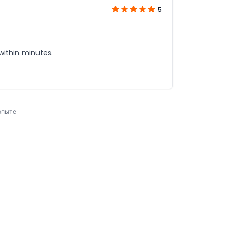
5
within minutes.
опыте