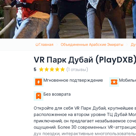
Главная
Объединенные Арабские Эмираты
Ду
VR Парк Дубай (PlayDXB
5
(1 отзывы)
Мгновенное подтверждение
Мобиль
Без возврата
Откройте для себя VR Парк Дубай, крупнейшее 
расположенное на втором уровне ТЦ Дубай Молл
приключений, он предлагает незабываемое соч
ощущений. Более 30 современных VR-аттракци
дух поездки, интерактивные многопользовательс