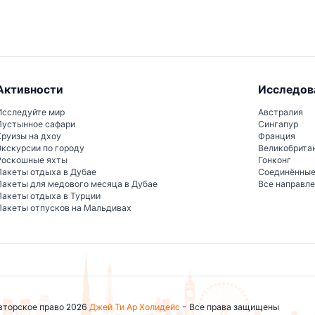
Активности
Исследов
Исследуйте мир
Австралия
Пустынное сафари
Сингапур
Круизы на дхоу
Франция
Экскурсии по городу
Великобрита
Роскошные яхты
Гонконг
Пакеты отдыха в Дубае
Соединённы
Пакеты для медового месяца в Дубае
Все направл
Пакеты отдыха в Турции
Пакеты отпусков на Мальдивах
вторское право 2026
Джей Ти Ар Холидейс
- Все права защищены