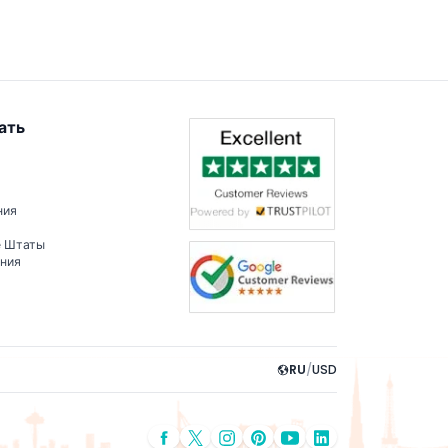
ать
ния
е Штаты
ения
RU
/
USD