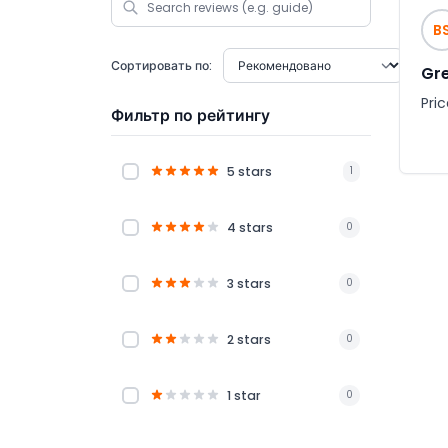
B
Сортировать по:
Gre
Pri
Фильтр по рейтингу
5 stars
1
4 stars
0
3 stars
0
2 stars
0
1 star
0