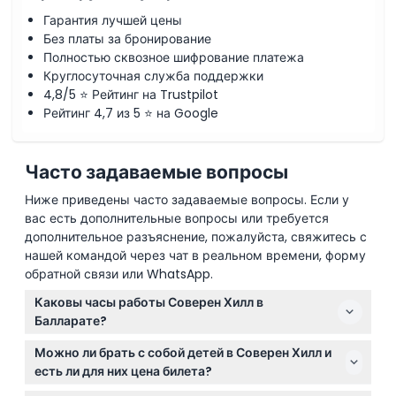
Гарантия лучшей цены
Без платы за бронирование
Полностью сквозное шифрование платежа
Круглосуточная служба поддержки
4,8/5 ⭐ Рейтинг на Trustpilot
Рейтинг 4,7 из 5 ⭐ на Google
Часто задаваемые вопросы
Ниже приведены часто задаваемые вопросы. Если у
вас есть дополнительные вопросы или требуется
дополнительное разъяснение, пожалуйста, свяжитесь с
нашей командой через чат в реальном времени, форму
обратной связи или WhatsApp.
Каковы часы работы Соверен Хилл в
Балларате?
Соверен Хилл открыт с вторника по воскресенье с
Можно ли брать с собой детей в Соверен Хилл и
10:00 до 17:00, а во время викторианских школьных
есть ли для них цена билета?
каникул — ежедневно. Понедельники
Дети в возрасте 0-4 лет проходят бесплатно,