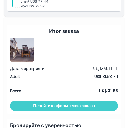
Взрослый:
US$ 77.44
семейных прогулок из Мельбурна.
Ребенок:
US$ 73.92
Включено
Общий вход в Sovereign Hill с доступом к городу
золотой лихорадки, пробы золота и живыми
демонстрациями
Премиум-вход без очереди в SEA LIFE Melbourne
Итог заказа
Aquarium с 15 тематическими зонами и
интерактивными экспонатами
Гибкое расписание для обеих достопримечательностей
Дата мероприятия
ДД ММ, ГГГГ
Adult
US$ 31.68 × 1
Всего
US$ 31.68
Перейти к оформлению заказа
Бронируйте с уверенностью