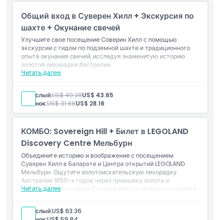
Местоположение
чтобы забрать её домой)
Общий вход в Суверен Хилл + Экскурсия по
шахте + Окунание свечей
Политика отмены
Улучшите свое посещение Соверин Хилл с помощью
экскурсии с гидом по подземной шахте и традиционного
опыта окунания свечей, исследуя знаменитую историю
золотой лихорадки Австралии.
Читать далее
Включено
1 билет(ы) в Суверен Хилл
Экскурсия по шахте
Взрослый:
US$ 49.28
US$ 43.65
Билет на экскурсию по шахте (требуется использовать
Ребенок:
US$ 31.68
US$ 28.16
до 13:00)
Окунать свечу (под руководством наших сотрудников
в костюмах, несколько раз окунайте фитиль в тёплый
КОМБО: Sovereign Hill + Билет в LEGOLAND
воск, постепенно создавая свою собственную свечу
ручной работы, чтобы взять её домой)
Discovery Centre Мельбурн
Объедините историю и воображение с посещением
Суверен Хилл в Баларэте и Центра открытий LEGOLAND
Мельбурн. Ощутите золотоискательскую лихорадку
Австралии 1850-х годов через промывку золота и
Читать далее
экскурсии по шахтам в Суверен Хилл, а затем раскрывайте
творчество с аттракционами LEGO, зонами для сборки и
кинотеатром 4D в LEGOLAND, идеально подходящими для
Взрослый:
US$ 63.36
семейных прогулок из Мельбурна.
Ребенок:
US$ 59.84