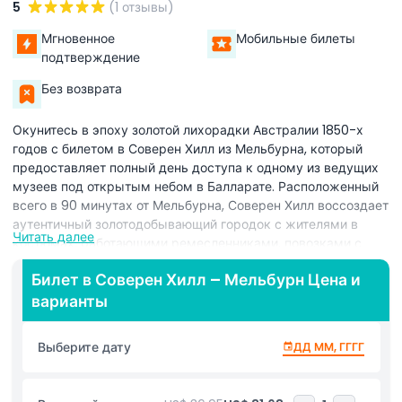
5
(1 отзывы)
Мгновенное
Мобильные билеты
подтверждение
Без возврата
Окунитесь в эпоху золотой лихорадки Австралии 1850-х
годов с билетом в Соверен Хилл из Мельбурна, который
предоставляет полный день доступа к одному из ведущих
музеев под открытым небом в Балларате. Расположенный
всего в 90 минутах от Мельбурна, Соверен Хилл воссоздает
аутентичный золотодобывающий городок с жителями в
Читать далее
костюмах, работающими ремесленниками, повозками с
лошадьми и атмосферными улицами, которые переносят
Билет в Соверен Хилл – Мельбурн Цена и
посетителей в разгар золотой лихорадки Виктории. С
варианты
входным билетом в Соверен Хилл попробуйте промывку
золота в ручье, сохраняя найденное золото, и исследуйте
подземные экскурсии по шахтам, раскрывающие тяжелую
Выберите дату
ДД ММ, ГГГГ
жизнь первых золотодобытчиков. Наслаждайтесь живыми
демонстрациями традиционных ремесел, таких как
кузнечное дело, изготовление свечей и выпечка, а также