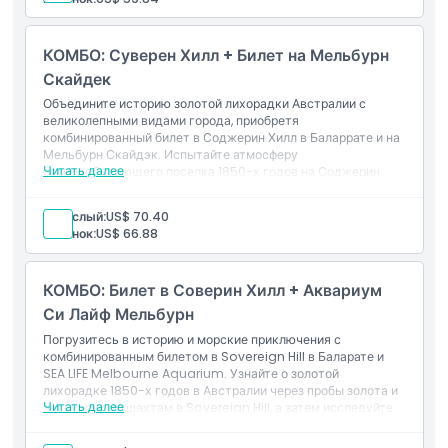
Включено в стоимость
Общий вход в Суверен Хилл с доступом в город с
золотой лихорадкой и живыми демонстрациями
КОМБО: Суверен Хилл + Билет на Мельбурн
Вход в Центр открытий LEGOLAND Мельбурн с
аттракционами, зонами для сборки LEGO и кинотеатром
Скайдек
4D
Объедините историю золотой лихорадки Австралии с
Гибкое расписание для обеих достопримечательностей
великолепными видами города, приобретя
комбинированный билет в Соджерин Хилл в Баларрате и на
Мельбурн Скайдэк. Испытайте атмосферу
Читать далее
горнодобывающего поселка 1850-х годов на Соджерин
Хилл, а затем насладитесь панорамными видами 360° с
самой высокой смотровой площадки в Южном полушарии
Взрослый:
US$ 70.40
— Мельбурн Скайдэк, идеально подходящей для
Ребенок:
US$ 66.88
любителей истории и городских горизонтов.
Включено
Общий вход в Соджерин Хилл с доступом к городу
КОМБО: Билет в Соверин Хилл + Аквариум
золотой лихорадки, промывкой золота и
демонстрациями
Си Лайф Мельбурн
Вход на смотровую площадку Мельбурн Скайдэк с
Погрузитесь в историю и морские приключения с
панорамными видами города
комбинированным билетом в Sovereign Hill в Баларате и
Гибкое расписание для обеих достопримечательностей
SEA LIFE Melbourne Aquarium. Узнайте о золотой
лихорадке 1850-х годов в Австралии через пробы золота и
Читать далее
экскурсии по шахтам в Sovereign Hill, а затем исследуйте
подводные миры с акулами, пингвинами и океанскими
тоннелями в SEA LIFE Melbourne, идеально подходит для