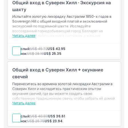
Общий вход в Суверен Хилл · Экскурсия на
шахту
Основные моменты
Испытайте золотую лихорадку Австралии 1850-х годов в
Sovereign Hill с общей входной платой и эксклюзивной
экскурсией по подземной шахте. Исследуйте
Включено
воссозданный горнодобывающий город Балларат на
Читать далее
поверхности с персонажами в костюмах и живыми
демонстрациями, а затем спуститесь вниз, чтобы узнать о
суровых реалиях жизни золотодобычи под землей.
Политика в отношении детей и взрослых
Взрослый:
US$ 45.72
US$ 42.95
Включено
Ребенок:
US$ 28.16
US$ 25.35
Общая входная плата в открытый город-золотодобычу
Sovereign Hill
Исключения
Экскурсия по подземной шахте с историческими
Общий вход в Суверен Хилл + окунание
комментариями
свечей
Не подходит для
Перенеситесь во времена золотой лихорадки Австралии в
Соверин Хилл и насладитесь практическим опытом
окунания свечей, где вы можете создать свою
Часы работы
собственную традиционную свечу, чтобы забрать её домой.
Читать далее
Включено
1 билет(ы) в Суверен Хилл
Вещи, которые нужно знать
Окунать свечу (Под руководством наших сотрудников
Взрослый:
US$ 40.83
US$ 36.61
в костюмах, многократно окунайте фитиль в теплый
Ребенок:
US$ 26.75
US$ 23.94
воск, постепенно создавая собственную ручную свечу,