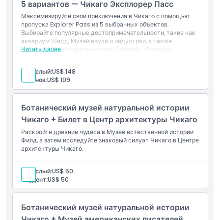
5 вариантов — Чикаго Эксплорер Пасс
Максимизируйте свои приключения в Чикаго с помощью
пропуска Explorer Pass из 5 выбранных объектов.
Выбирайте популярные достопримечательности, такие как
аквариум Шедд, Музей науки и индустрии, а также
Читать далее
экскурсии с поездками «садись/слезай». Отличное
соотношение цены и качества для длительных поездок,
предоставляя гибкость и значительную экономию на
Взрослый:
US$ 148
лучших развлечениях Чикаго.
Ребенок:
US$ 109
Ботанический музей натуральной истории
Чикаго + Билет в Центр архитектуры Чикаго
Раскройте древние чудеса в Музее естественной истории
Филд, а затем исследуйте знаковый силуэт Чикаго в Центре
архитектуры Чикаго.
Взрослый:
US$ 50
Студент:
US$ 50
Ботанический музей натуральной истории
Чикаго + Музей американских писателей