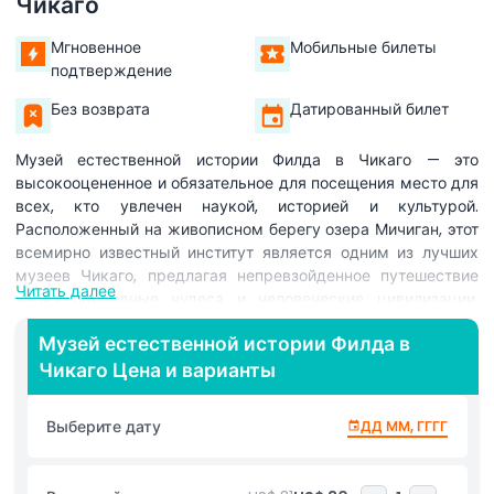
Чикаго
Мгновенное
Мобильные билеты
подтверждение
Без возврата
Датированный билет
Музей естественной истории Филда в Чикаго — это
высокооцененное и обязательное для посещения место для
всех, кто увлечен наукой, историей и культурой.
Расположенный на живописном берегу озера Мичиган, этот
всемирно известный институт является одним из лучших
музеев Чикаго, предлагая непревзойденное путешествие
Читать далее
через природные чудеса и человеческие цивилизации.
Главной достопримечательностью является СЬЮ,
Музей естественной истории Филда в
тираннозавр рекс — самый большой и самый полный
Чикаго Цена и варианты
ископаемый тираннозавра рекса, когда-либо
обнаруженный, что дает мощный взгляд на доисторическую
жизнь. Посетителей также восхищает массивный
Выберите дату
ДД ММ, ГГГГ
Титанозавр, одно из крупнейших наземных животных,
когда-либо ступавших по Земле. От экспозиции Древнего
Египта с настоящими мумиями и воссозданной гробницей