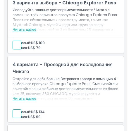
Часы работы
3 варианта выбора - Chicago Explorer Pass
Вход: все 35 постоянных выставок
Исследуйте главные достопримечательности Чикаго с
помощью трёх вариантов пропуска Chicago Explorer Pass.
Вещи, которые нужно знать
Посетите обязательные к просмотру места, такие как
Skydeck Chicago, Музей Филда или круиз по озеру
Читать далее
Мичиган. Выберите любые 3 из более чем 25 вариантов и
Местоположение
наслаждайтесь гибким осмотром достопримечательностей
в своем собственном темпе — идеально подходит для
Взрослый:
US$ 109
короткого пребывания или уикенд-тура.
Ребенок:
US$ 79
Как добраться туда
4 варианта - Проездной для исследования
Как воспользоваться
Чикаго
Откройте для себя больше Ветрового города с помощью 4-
выборного пропуска Chicago Explorer Pass. Смешивайте и
Политика отмены
сочетайте ваши любимые достопримечательности из более
чем 25, включая 360 CHICAGO, Музей искусств и
Читать далее
архитектурные круизы по реке. Идеально для
путешественников, желающих разнообразия без ощущения
спешки, действителен в течение 60 дней после первого
Взрослый:
US$ 134
использования.
Ребенок:
US$ 99