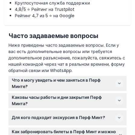
Круглосуточная служба поддержки
4,8/5 ⭐ Рейтинг на Trustpilot
Рейтинг 4,7 из 5 ⭐ на Google
Часто задаваемые вопросы
Ниже приведены часто задаваемые вопросы. Если у
вас есть дополнительные вопросы или требуется
дополнительное разъяснение, пожалуйста, свяжитесь с
нашей командой через чат в реальном времени, форму
обратной связи или WhatsApp.
Что я могу увидеть и чем заняться в Перф
Минте?
В Перф Минте вы сможете изучить увлекательные
Каковы часы работы и дни закрытия Перф
золотые экспонаты, посмотреть демонстрации
Минта?
литья золота в прямом эфире и увидеть одну из
Перф Минт открыт ежедневно с 9:00 до 17:00,
самых больших золотых монет в мире. Вы также
Для кого подходит экскурсия в Перф Минт?
включая выходные и праздничные дни, за
можете присоединиться к экскурсиям с гидом,
исключением Страстной пятницы, Рождества, Дня
чтобы узнать о процессе изготовления монет и
Перф Минт подходит для всех возрастов: взрослых
благодарения, Дня Анзак и Нового года (возможны
Как забронировать билеты в Перф Минт и можно
богатой золотой истории Западной Австралии.