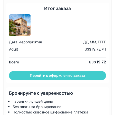
Доступ к эксклюзивной золотой продукции, доступной
Часы работы
для покупки
Итог заказа
Вещи, которые нужно знать
Местоположение
Дата мероприятия
ДД ММ, ГГГГ
Как добраться туда
Adult
US$ 19.72 × 1
Всего
US$ 19.72
Как воспользоваться
Перейти к оформлению заказа
Политика отмены
Бронируйте с уверенностью
Гарантия лучшей цены
Без платы за бронирование
Полностью сквозное шифрование платежа