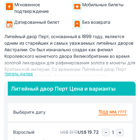
Мгновенное
Мобильные билеты
подтверждение
Датированный билет
Без возврата
Литейный двор Перт, основанный в 1899 году, является
одним из старейших и самых уважаемых литейных дворов
Австралии. Он был изначально создан как филиал
Королевского монетного двора Великобритании во время
золотой лихорадки для рафинирования золота в монеты для
Британской империи. Со временем Литейный двор Перт
Читать далее
приобрёл известность благодаря производству
высококачественных золотых суверенов и полусуверенов,
Литейный двор Перт Цена и варианты
которые помогли сформировать экономику Австралии.
Монетный двор сыграл ключевую роль в превращении
необработанного золота в официальную валюту, стимулируя
торговлю и бизнес по всей стране. Сегодня Литейный двор
Выберите дату
ДД ММ, ГГГГ
Перт всемирно известен своими премиальными
инвестиционными монетами, включая золото, серебро и
платину. Он привлекает инвесторов и коллекционеров со
Взрослый
US$ 21.13
US$ 19.72
-
1
+
всего мира, заинтересованных в редких монетах и