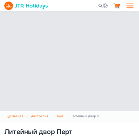
Mobile Search Opene
Главная
Австралия
Перт
Литейный двор Перт
Литейный двор Перт