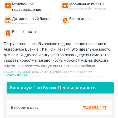
Мгновенное
Мобильные билеты
покажи на своём телефоне
подтверждение
Датированный билет
Без отмены
выбранная дата
Без возврата
Погрузитесь в незабываемое подводное приключение в
Аквариуме Бутик в The TOP Пенанг! Это идеальное место
для семей, друзей и энтузиастов океана, где вы сможете
увидеть красоту и загадочность морской жизни. Войдите
внутрь и окажитесь окружены цветными рыбами,
экзотическими морскими существами и яркими
Читать далее
коралловыми рифами — словно исследуете морское дно,
не намокнув! Познакомьтесь с удивительными морскими
Аквариум Топ Бутик Цена и варианты
животными, от игривых стай рыб до редких видов,
обитающих в глубинах океана. Сделайте потрясающие
фотографии, прогуливаясь по интерактивным выставкам,
оживляющим подводный мир. Помимо развлечений и
Выберите дату
ДД ММ, ГГГГ
впечатлений, Аквариум Бутик также способствует
морскому образованию и охране океана, вдохновляя