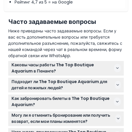
Рейтинг 4,7 из 5 ⭐ на Google
Часто задаваемые вопросы
Ниже приведены часто задаваемые вопросы. Если у
вас есть дополнительные вопросы или требуется
дополнительное разъяснение, пожалуйста, свяжитесь с
нашей командой через чат в реальном времени, форму
обратной связи или WhatsApp.
Каковы часы работы The Top Boutique
Aquarium в Пенанге?
Аквариум открыт ежедневно с 10:00 до 19:00,
Подходит ли The Top Boutique Aquarium для
последний вход разрешён в 18:30 (возможны
детей и пожилых людей?
изменения — пожалуйста, уточняйте при
Да, аквариум приветствует посетителей всех
бронировании).
Как забронировать билеты в The Top Boutique
возрастов. Дети от 3 до 12 лет и пожилые люди от
Aquarium?
60 лет оплачивают детские билеты, взрослые от 13
Вы можете легко забронировать билеты онлайн
до 59 лет — взрослые билеты.
Могу ли я отменить бронирование или получить
прямо на этом сайте, где также можно проверить
возврат, если мои планы изменятся?
доступность и выбрать предпочитаемые дату и
Билеты в The Top Boutique Aquarium не подлежат
время.