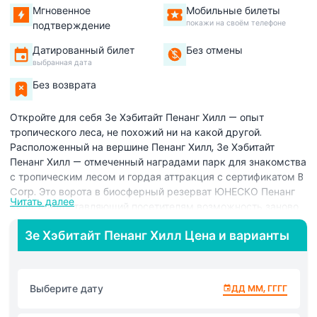
Мгновенное
Мобильные билеты
покажи на своём телефоне
подтверждение
Датированный билет
Без отмены
выбранная дата
Без возврата
Откройте для себя Зе Хэбитайт Пенанг Хилл — опыт
тропического леса, не похожий ни на какой другой.
Расположенный на вершине Пенанг Хилл, Зе Хэбитайт
Пенанг Хилл — отмеченный наградами парк для знакомства
с тропическим лесом и гордая аттракция с сертификатом B
Corp. Это ворота в биосферный резерват ЮНЕСКО Пенанг
Читать далее
Хилл, предоставляющий посетителям возможность заново
познакомиться с природой в одном из самых
Зе Хэбитайт Пенанг Хилл Цена и варианты
захватывающих природных уголков Малайзии.
Прогуляйтесь по природной тропе длиной 1,6 километра,
окруженной древним тропическим лесом, где вы встретите
богатое разнообразие флоры и фауны, уникальных для
Выберите дату
ДД ММ, ГГГГ
экосистемы Пенанга. От гигантских тропических деревьев
до игривых темно-листных лангуров — каждый шаг