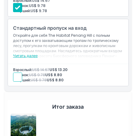
Взрослый:
US$ 14.67
видами с крон деревьев до 19:00.
Политика в отношении детей и взрослых
Ребенок:
US$ 9.78
Старший:
US$ 9.78
Исключения
Стандартный пропуск на вход
Откройте для себя The Habitat Penang Hill с полным
Не подходит для
доступом к его захватывающим тропам по тропическому
лесу, прогулкам по кронтовым дорожкам и живописным
смотровым площадкам. Насладитесь однократным входом
Читать далее
в природную красоту Биосферного заповедника Пенанг-
Часы работы
Хилл.
Включено
Взрослый:
US$ 14.67
US$ 13.20
Однократный вход в The Habitat Penang Hill.
Вещи, которые нужно знать
Ребенок:
US$ 9.78
US$ 8.80
Исследуйте тропы тропического леса, прогулки по
Старший:
US$ 9.78
US$ 8.80
кронтовым дорожкам и живописные виды.
Местоположение
Итог заказа
Как добраться туда
Как воспользоваться