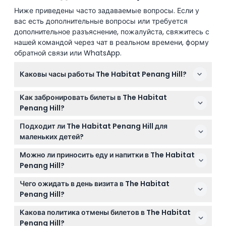
Ниже приведены часто задаваемые вопросы. Если у
вас есть дополнительные вопросы или требуется
дополнительное разъяснение, пожалуйста, свяжитесь с
нашей командой через чат в реальном времени, форму
обратной связи или WhatsApp.
Каковы часы работы The Habitat Penang Hill?
Парк открыт ежедневно с 9:00 до 17:30, последний
Как забронировать билеты в The Habitat
вход в 17:30, выход до 19:00. Вечерние прогулки
Penang Hill?
начинаются в 17:30 и продолжаются до 21:00,
Вы можете легко забронировать билеты онлайн
последний вход в 18:30. (время работы может
Подходит ли The Habitat Penang Hill для
прямо на этом сайте, чтобы гарантировать вход в
изменяться — пожалуйста, уточняйте при
маленьких детей?
выбранный вами день.
бронировании)
Да, дети в возрасте 0-3 лет проходят бесплатно, но
Можно ли приносить еду и напитки в The Habitat
должны быть в сопровождении взрослого с
Penang Hill?
билетами. Для детей 4-12 лет необходим детский
Приносить свою еду и напитки не рекомендуется,
билет, а с 13 лет и старше - взрослый билет.
Чего ожидать в день визита в The Habitat
так как на территории есть кафе, включая The
Penang Hill?
Stable Café и The Habitat Café, которые работают
Ожидайте исследовать тропические лесные
с утра до позднего послеобеденного времени.
Какова политика отмены билетов в The Habitat
маршруты, наслаждаться прогулками по кронам
Penang Hill?