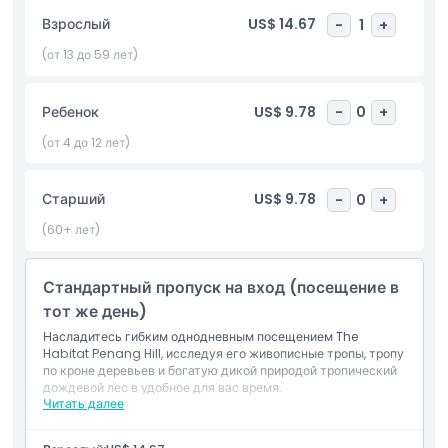
раскрывает что-то новое и увлекательное. Не пропустите
Взрослый
US$ 14.67
-
1
+
символическую Curtis Crest Tree Top Walk, самую высокую
доступную смотровую площадку на острове,
(от 13 до 59 лет)
предлагающую панорамные виды Пенанга и окрестностей.
Для незабываемого приключения пройдитесь по Канопи Уок
Ребенок
US$ 9.78
-
0
+
Лэнгур Уэй, признанному самым длинным в мире двойным
подвесным канатным мостом, подвешенным среди кроны
(от 4 до 12 лет)
деревьев для настоящего вида с высоты птичьего полета на
лес. Будь вы любителем природы, фотографом или
Старший
US$ 9.78
-
0
+
энтузиастом экотуризма, Зе Хэбитайт Пенанг Хилл —
обязательное к посещению место, объединяющее
(60+ лет)
образование, сохранение и живописную красоту —
идеальное сочетание приключения и устойчивого развития
в сердце Пенанга.
Стандартный пропуск на вход (посещение в
тот же день)
Насладитесь гибким однодневным посещением The
Основные моменты
Habitat Penang Hill, исследуя его живописные тропы, тропу
по кроне деревьев и богатую дикой природой тропический
дождевой лес в удобное для вас время.
Читать далее
Что включено
Включено
Однодневный вход в The Habitat Penang Hill.
Наслаждайтесь прогулками по дождевому лесу и