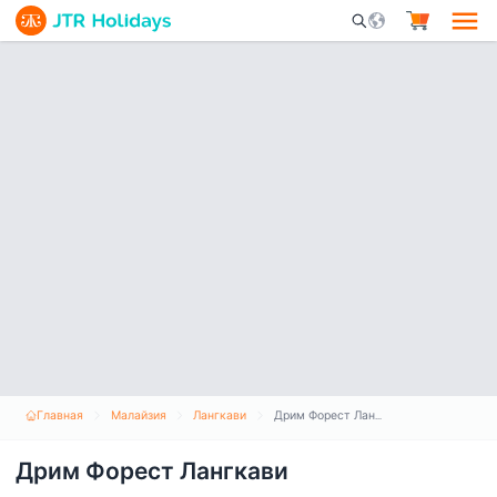
Mobile Search Opene
Главная
Малайзия
Лангкави
Дрим Форест Лангкави
Дрим Форест Лангкави