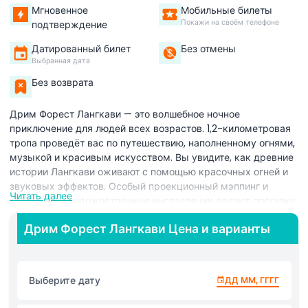
Мгновенное
Мобильные билеты
Покажи на своём телефоне
подтверждение
Датированный билет
Без отмены
Выбранная дата
Без возврата
Дрим Форест Лангкави — это волшебное ночное
приключение для людей всех возрастов. 1,2-километровая
тропа проведёт вас по путешествию, наполненному огнями,
музыкой и красивым искусством. Вы увидите, как древние
истории Лангкави оживают с помощью красочных огней и
звуковых эффектов. Особый проекционный мэппинг и
Читать далее
креативные художественные инсталляции делают прогулку
ещё более захватывающей. По пути расположены 14
Дрим Форест Лангкави Цена и варианты
уникальных тематических зон, каждая из которых
рассказывает свою историю. Эти зоны идеально
сочетаются с природой, сохраняя лес в целости и
неприкосновенности. Ни одно дерево не пострадало при
Выберите дату
ДД ММ, ГГГГ
создании этого волшебного опыта. Прогуляйтесь по
светящимся тропам, увидьте животных, сделанных из