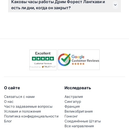
малайский фольклор. Опыт начинается с первого
Каковы часы работы Дрим Форест Лангкави и
нельзя, поэтому планируйте заранее перед визитом.
входа в 20:00 и продолжается до полуночи.
есть ли дни, когда он закрыт?
Дрим Форест Лангкави открыт ежедневно с 19:00
до 00:00, но закрыт по средам, кроме
государственных и школьных праздников
(возможны изменения — пожалуйста, уточняйте
при бронировании).
О сайте
Исследовать
Связаться с нами
Австралия
О нас
Сингапур
Часто задаваемые вопросы
Франция
Условия и положения
Великобритания
Политика конфиденциальности
Гонконг
Блог
Соединённые Штаты
Все направления