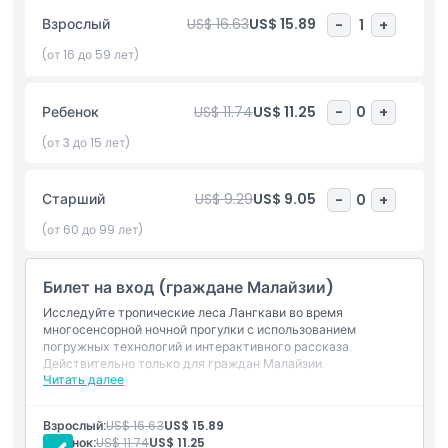
света, и почувствуйте себя будто в сказочном мире. Это
Взрослый
US$ 16.63
US$ 15.89
-
1
+
развлечение не только увлекательное, но и познавательное
— оно творчески рассказывает легенды Лангкави. Семьи,
(от 16 до 59 лет)
друзья и пары могут насладиться этим уникальным
приключением. Это обязательное место для посещения для
Ребенок
US$ 11.74
US$ 11.25
-
0
+
всех, кто ищет что-то волшебное и незабываемое в
Лангкави.
(от 3 до 15 лет)
Старший
US$ 9.29
US$ 9.05
-
0
+
Основные моменты
(от 60 до 99 лет)
Включено
Билет на вход (граждане Малайзии)
Исследуйте тропические леса Лангкави во время
Политика в отношении детей и взрослых
многосенсорной ночной прогулки с использованием
погружных технологий и интерактивного рассказа.
Действительно только для граждан Малайзии.
Исключения
Читать далее
Включено
Посещение многосенсорной ночной прогулки в Dream
Forest Langkawi
Взрослый:
US$ 16.63
US$ 15.89
Не подходит для
Использование погружных технологий и
Ребенок:
US$ 11.74
US$ 11.25