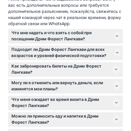
вас есть дополнительные вопросы или требуется
дополнительное разъяснение, пожалуйста, свяжитесь с
нашей командой через чат в реальном времени, форму
обратной связи или WhatsApp.
Что мне надеть и что взять с собой при
посещении Дрим Форест Лангкави?
Лучше всего надеть одежду с длинными рукавами
Подходит ли Дрим Форест Лангкави для всех
и длинные брюки, чтобы избежать укусов комаров,
возрастов и уровней физической подготовки?
а также использовать репелленты. Поскольку тропа
Аттракцион лучше всего подходит для посетителей
тёмная и с неровными участками, рекомендуются
Как забронировать билеты на Дрим Форест
в возрасте от 3 до 99 лет, с разными ценами на
удобные обувь, например, кроссовки.
Лангкави?
билеты в зависимости от возрастной группы.
Вы можете безопасно забронировать билеты
Однако он не подходит для людей на инвалидных
Могу ли я отменить или вернуть деньги, если
онлайн прямо на этом сайте. Просто выберите
креслах или с нарушениями ходьбы.
изменятся мои планы?
предпочитаемую дату и проверьте доступность во
Билеты на Дрим Форест Лангкави не подлежат
время процесса бронирования.
Что меня ожидает во время визита в Дрим
возврату и отмене. Пожалуйста, убедитесь в
Форест Лангкави?
правильности выбора даты и времени перед
Вы насладитесь 1,2-километровой ночной тропой,
завершением бронирования.
Можно ли приносить еду и напитки в Дрим
освещённой цветными огнями, музыкой и
Форест Лангкави?
интерактивными экспозициями, которые оживляют
Приносить еду и напитки снаружи в аттракцион