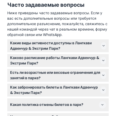
Часто задаваемые вопросы
Ниже приведены часто задаваемые вопросы. Если у
вас есть дополнительные вопросы или требуется
дополнительное разъяснение, пожалуйста, свяжитесь с
нашей командой через чат в реальном времени, форму
обратной связи или WhatsApp.
Какие виды активности доступны в Лангкави
Адвенчур & Экстрим Парк?
Вы можете насладиться более чем дюжиной
Каково расписание работы Лангкави Адвенчур &
захватывающих занятий, включая поездки на
Экстрим Парк?
квадроциклах по джунглям, конные прогулки по
Парк работает ежедневно с 10:00 до 18:00, при этом
джунглям, флайинг фокс (зиплайн), картинг в
Есть ли возрастные или весовые ограничения для
последний вход разрешён в 17:00 (время может
помещении, пейнтбол, стрельбу из лука, 7D-
занятий в парке?
меняться — пожалуйста, уточняйте при
кинотеатр с эффектом движения и Лангкави Скай
Участникам должно быть не менее 12 лет для
бронировании).
Как забронировать билеты в Лангкави Адвенчур
Байк.
участия в активностях, однако дети младше 12
& Экстрим Парк?
могут ехать в качестве пассажиров. Максимальный
Вы можете безопасно забронировать билеты
допустимый вес для поездок на квадроциклах —
Какая политика отмены билетов в парк?
онлайн прямо на этом сайте, где также можно
150 кг.
проверить доступность и выбрать
Билеты не подлежат возврату и отмене, поэтому