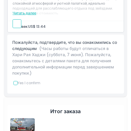
спокойной атмосферой и уютной палаткой, идеально
подходящей для расслабляющего отдыха под звёздами.
Читать далее
Не включено в стоимость
Транспорт
Питание и напитки
Человек:
US$ 13.44
Прочие личные расходы
Страховка
Включено в стоимость
Пожалуйста, подтвердите, что вы ознакомились со
1 ночь проживания в кемпинге (каждая палатка
следующим
(Часы работы будут отличаться в
рассчитана на 2 человека)
Хари Рая Хаджи (суббота, 7 июня). Пожалуйста,
Регистрация заезда: 15:00
ознакомьтесь с деталями пакета для получения
Выезд: 12:00
Все доступные удобства (прилагаемые душ и туалет,
дополнительной информации перед завершением
водонагреватель, надувной коврик для сна)
покупки.)
Yes I confirm
Итог заказа