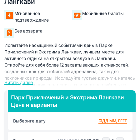
Лангкави
Мгновенное
Мобильные билеты
подтверждение
Без возврата
Испытайте насыщенный событиями день в Парке
Приключений и Экстрима Лангкави, лучшем месте для
активного отдыха на открытом воздухе в Лангкави.
Откройте для себя более 12 захватывающих активностей,
созданных как для любителей адреналина, так и для
поклонников природы. Исследуйте густые джунгли, катаясь
Читать далее
на захватывающих квадроциклах, или отправляйтесь на
уникальную прогулку на лошадях по джунглям.
Парк Приключений и Экстрима Лангкави
Почувствуйте, как учащается сердце, когда вы летите на
Цена и варианты
зиплайне Flying Fox, или бросьте вызов друзьям в азартных
гонках на гоночных картах на нашей профессиональной
трассе. Оттачивайте навыки в пейнтболе и соревнованиях
Выберите дату
ДД ММ, ГГГГ
по стрельбе из лука, которые добавляют острых ощущений
для групп и семей. Погрузитесь в футуристический мир 5D
Motion Cinema для незабываемого приключения. Не