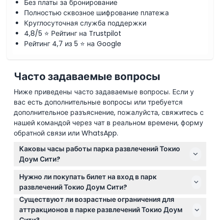
Без платы за бронирование
Полностью сквозное шифрование платежа
Круглосуточная служба поддержки
4,8/5 ⭐ Рейтинг на Trustpilot
Рейтинг 4,7 из 5 ⭐ на Google
Часто задаваемые вопросы
Ниже приведены часто задаваемые вопросы. Если у
вас есть дополнительные вопросы или требуется
дополнительное разъяснение, пожалуйста, свяжитесь с
нашей командой через чат в реальном времени, форму
обратной связи или WhatsApp.
Каковы часы работы парка развлечений Токио
Доум Сити?
Парк обычно открыт с 10:00 до 20:00 ежедневно, но
Нужно ли покупать билет на вход в парк
часы работы могут меняться в зависимости от
развлечений Токио Доум Сити?
сезона или мероприятий, поэтому лучше всего
Существуют ли возрастные ограничения для
Вход в парк бесплатный, но за каждую аттракцион
проверить официальную страницу для получения
аттракционов в парке развлечений Токио Доум
нужно платить отдельно, билеты можно приобрести
актуальной информации перед посещением