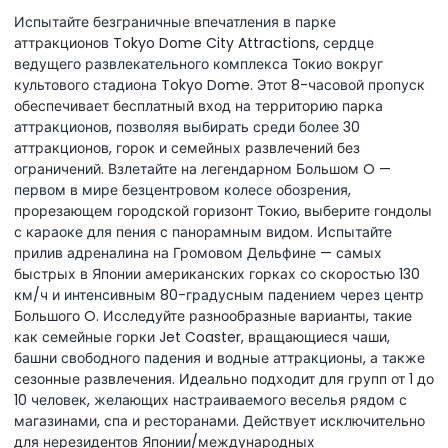
Испытайте безграничные впечатления в парке
аттракционов Tokyo Dome City Attractions, сердце
ведущего развлекательного комплекса Токио вокруг
культового стадиона Tokyo Dome. Этот 8-часовой пропуск
обеспечивает бесплатный вход на территорию парка
аттракционов, позволяя выбирать среди более 30
аттракционов, горок и семейных развлечений без
ограничений. Взлетайте на легендарном Большом O —
первом в мире безцентровом колесе обозрения,
прорезающем городской горизонт Токио, выберите гондолы
с караоке для пения с панорамным видом. Испытайте
прилив адреналина на Громовом Дельфине — самых
быстрых в Японии американских горках со скоростью 130
км/ч и интенсивным 80-градусным падением через центр
Большого O. Исследуйте разнообразные варианты, такие
как семейные горки Jet Coaster, вращающиеся чаши,
башни свободного падения и водные аттракционы, а также
сезонные развлечения. Идеально подходит для групп от 1 до
10 человек, желающих настраиваемого веселья рядом с
магазинами, спа и ресторанами. Действует исключительно
для нерезидентов Японии/международных