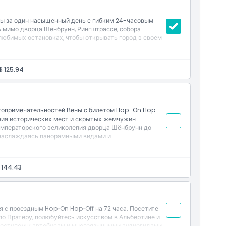
ы за один насыщенный день с гибким 24-часовым
ь мимо дворца Шёнбрунн, Рингштрассе, собора
 любимых остановках, чтобы открывать город в своем
$ 125.94
топримечательностей Вены с билетом Hop-On Hop-
ения исторических мест и скрытых жемчужин.
мператорского великолепия дворца Шёнбрунн до
 наслаждаясь панорамными видами и
 144.43
ня с проездным Hop‑On Hop‑Off на 72 часа. Посетите
по Пратеру, полюбуйтесь искусством в Альбертине и
доступом к автобусам и многоязычными аудиогидами.