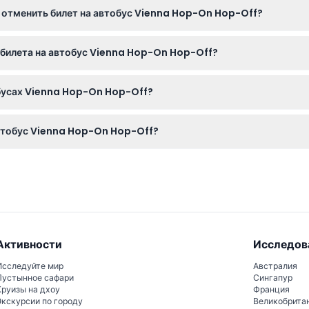
о отменить билет на автобус Vienna Hop-On Hop-Off?
 и инвалидных колясок, что позволяет всем комфортно наслажд
позднее чем за 48 часов до начала мероприятия, однако взимаю
и билета на автобус Vienna Hop-On Hop-Off?
я срока.
ьный билет с QR-кодом для сканирования. Рекомендуется одежда
обусах Vienna Hop-On Hop-Off?
достопримечательностей.
зыках, включая английский, немецкий, испанский, французский,
 автобус Vienna Hop-On Hop-Off?
ский, румынский, нидерландский, чешский, венгерский и греческ
чные расходы не включены, поэтому планируйте соответственно 
Активности
Исследов
Исследуйте мир
Австралия
Пустынное сафари
Сингапур
Круизы на дхоу
Франция
Экскурсии по городу
Великобрита