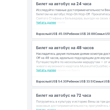
Билет на автобус на 24 часа
Вещи, которые нужно знать
Исследуйте главные достопримечательности Вен
билетом на автобус Hop‑On Hop‑Off. Прокатитес
Святого Стефана и Бельведера, выходя на своих
собственном темпе.
Читать далее
Местоположение
Взрослый:
US$ 45.06
Ребенок:
US$ 28.88
Семья:
US
Как воспользоваться
Билет на автобус на 48 часов
Политика отмены
Насладитесь двумя полными днями осмотра дос
Off на 48 часов, идеально подходящим для изуч
Путешествуйте по нескольким маршрутам — от и
живого музеонного квартала MuseumsQuartier,
Читать далее
аудиокомментарием на борту.
Взрослый:
US$ 54.30
Ребенок:
US$ 33.51
Семья:
US$
Билет на автобус на 72 часа
Погрузитесь в культуру и историю Вены за три д
знаковые достопримечательности, прогуляйтесь 
восхититесь красотой Дуная, с неограниченным 
Читать далее