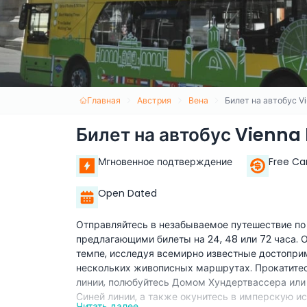
Главная
Австрия
Вена
Билет на автобус 
Билет на автобус Vienn
Мгновенное подтверждение
Free Ca
Open Dated
Отправляйтесь в незабываемое путешествие по
предлагающими билеты на 24, 48 или 72 часа. 
темпе, исследуя всемирно известные достопри
нескольких живописных маршрутах. Прокатитес
линии, полюбуйтесь Домом Хундертвассера или
Синей линии, а также окунитесь в имперскую и
Читать далее