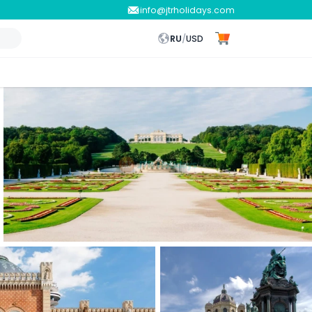
info@jtrholidays.com
RU
/
USD