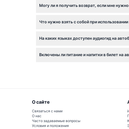
Могу ли я получить возврат, если мне нужн
Автобусы оборудованы для детских колясок
Вы можете получить возврат при отмене не 
Что нужно взять с собой при использовани
отменили билет через наш сайт до истечени
Возьмите с собой распечатанный или мобил
На каких языках доступен аудиогид на авт
будете выходить из автобуса для осмотра 
Аудиокомментарии доступны на нескольких я
Включены ли питание и напитки в билет на
португальский, японский, турецкий, итальян
Нет, питание, напитки, чаевые и другие ли
О сайте
Связаться с нами
О нас
Часто задаваемые вопросы
Условия и положения