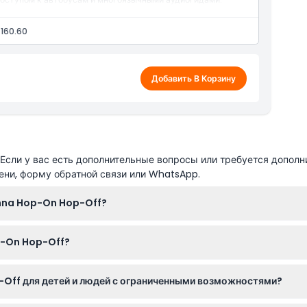
 160.60
Добавить В Корзину
сли у вас есть дополнительные вопросы или требуется дополн
ени, форму обратной связи или WhatsApp.
enna Hop-On Hop-Off?
е при посадке в любой автобус на красной, желтой или синей 
p-On Hop-Off?
ельностей и затем садиться на следующий автобус, когда буде
:00, частота движения зависит от маршрута и сезона. Обязател
Off для детей и людей с ограниченными возможностями?
ей информации (расписание может изменяться — пожалуйста, у
твуют бесплатно, а дети от 0 до 16 лет должны быть сопровожда