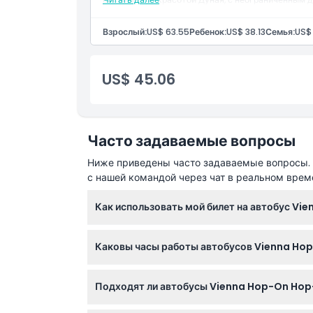
Взрослый:
US$ 63.55
Ребенок:
US$ 38.13
Семья:
US$
US$ 45.06
Часто задаваемые вопросы
Ниже приведены часто задаваемые вопросы. Е
с нашей командой через чат в реальном врем
Как использовать мой билет на автобус Vi
Просто отсканируйте QR-код на вашем билет
Каковы часы работы автобусов Vienna Ho
любой остановке для осмотра достопримечат
Автобусы курсируют ежедневно с 9:00 до 18
Подходят ли автобусы Vienna Hop-On Hop-
время бронирования здесь для самой свеж
Да! Дети в возрасте от 0 до 5 лет путешес