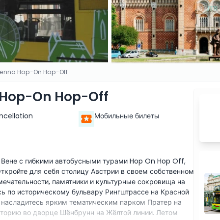
Vienna Hop-On Hop-Off
a Hop-On Hop-Off
ncellation
Мобильные билеты
 Вене с гибкими автобусными турами Hop On Hop Off,
Откройте для себя столицу Австрии в своем собственном
мечательности, памятники и культурные сокровища на
ь по историческому бульвару Рингштрассе на Красной
 насладитесь ярким тематическим парком Пратер на
сторию во дворце Шёнбрунн на Жёлтой линии. Летом