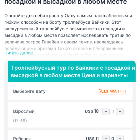
посадкой и высадкой в любом месте
Откройте для себя красоту Оаху самым расслабленным и
гибким способом на борту троллейбуса Вайкики. Этот
экскурсионный троллейбус с возможностью посадки и
высадки в любом месте позволяет исследовать третий по
величине остров Гавайев в своем темпе, наслаждаясь
освежающими бризами Тихого океана и панорамными
Читать далее
видами города и побережья. Выбирайте из нескольких
живописных маршрутов и легко перемещайтесь между
Троллейбусный тур по Вайкики с посадкой и
лучшими пляжами, историческими
высадкой в любом месте Цена и варианты
достопримечательностями, торговыми зонами,
культурными объектами и смотровыми площадками. С
неограниченным доступом на 1, 4 или 7 дней (в
Выберите дату
ДД ММ, ГГГГ
зависимости от выбранного билета) вы можете садиться и
выходить сколько угодно раз и формировать идеальный
маршрут по острову. Троллейбус Вайкики предлагает
Взрослый
US$ 18
-
1
+
комфортный и удобный способ осмотра
достопримечательностей без хлопот с вождением и
(12-65)
парковкой. Троллейбусы доступны для инвалидных колясок
и предлагают приоритетные места для пожилых,
Ребенок
US$ 11
-
0
+