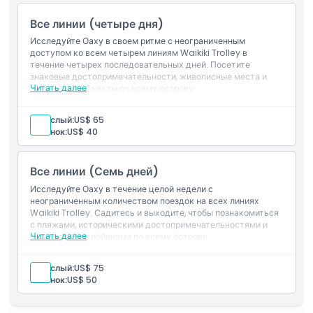
Все линии (четыре дня)
Исследуйте Оаху в своем ритме с неограниченным
доступом ко всем четырем линиям Waikiki Trolley в
течение четырех последовательных дней. Посетите
знаковые достопримечательности, живописные места и
Читать далее
культурные объекты по всему острову.
Включено
Неограниченный проезд с возможностью сесть и выйти
Взрослый:
US$ 65
на красной, зеленой, синей и розовой линиях в течение
Ребенок:
US$ 40
4 последовательных дней
Транспорт, доступный для инвалидных колясок
Все линии (Семь дней)
Исследуйте Оаху в течение целой недели с
неограниченным количеством поездок на всех линиях
Waikiki Trolley. Садитесь и выходите, чтобы познакомиться
с пляжами, историческими достопримечательностями и
Читать далее
оживленными районами по всему острову.
Включено в стоимость
Неограниченный доступ с возможностью садиться и
Взрослый:
US$ 75
выходить на красной, зеленой, синей и розовой линиях в
Ребенок:
US$ 50
течение 7 последовательных дней
Транспорт для инвалидных колясок