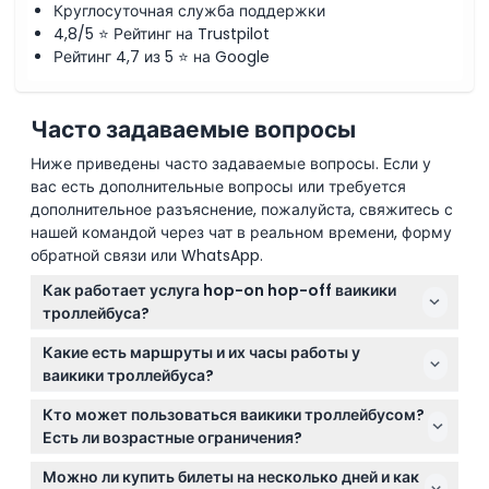
Круглосуточная служба поддержки
4,8/5 ⭐ Рейтинг на Trustpilot
Рейтинг 4,7 из 5 ⭐ на Google
Часто задаваемые вопросы
Ниже приведены часто задаваемые вопросы. Если у
вас есть дополнительные вопросы или требуется
дополнительное разъяснение, пожалуйста, свяжитесь с
нашей командой через чат в реальном времени, форму
обратной связи или WhatsApp.
Как работает услуга hop-on hop-off ваикики
троллейбуса?
Вы можете садиться и выходить из ваикики
Какие есть маршруты и их часы работы у
троллейбуса на любой остановке на его четырех
ваикики троллейбуса?
различных маршрутах, что дает вам свободу
Троллейбус обслуживает четыре маршрута: Синяя
исследовать Гонолулу в своем темпе с
Кто может пользоваться ваикики троллейбусом?
линия ходит каждые 40 минут с 8:30 до 13:50,
неограниченным количеством поездок в период
Есть ли возрастные ограничения?
Красная линия — каждые 60 минут с 10:00 до 15:00,
действия вашего билета.
Услуга подходит для взрослых от 12 лет и старше, а
Зеленая линия — каждые 60 минут с 7:30 до 13:30, и
Можно ли купить билеты на несколько дней и как