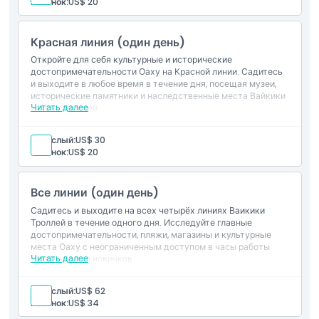
Ребенок:
US$ 20
дня
Местоположение
Доступный для инвалидных колясок транспорт
Красная линия (один день)
Условия и положения
Откройте для себя культурные и исторические
достопримечательности Оаху на Красной линии. Садитесь
и выходите в любое время в течение дня, посещая музеи,
Политика отмены
исторические памятники и наследственные места Вайкики
Читать далее
и окрестностей.
Включено
Неограниченный проезд с возможностью многократной
Взрослый:
US$ 30
посадки и высадки на Красной линии в течение 1 дня
Ребенок:
US$ 20
Транспорт, доступный для инвалидных колясок
Все линии (один день)
Садитесь и выходите на всех четырёх линиях Ваикики
Троллей в течение одного дня. Исследуйте главные
достопримечательности, пляжи, магазины и культурные
места Оаху с неограниченным доступом в часы работы.
Читать далее
Идеально для новичков.
Включено
Неограниченный доступ с возможностью садиться и
Взрослый:
US$ 62
выходить на Красной линии в течение 1 дня
Ребенок:
US$ 34
Транспорт с доступом для инвалидных колясок