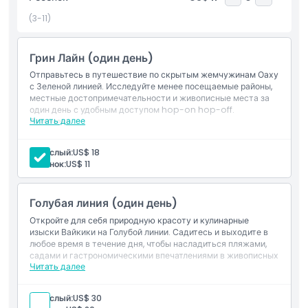
беременных и инвалидов. Полный круг по большинству
маршрутов занимает примерно 1,2 часа, что облегчает
(3-11)
планирование вашего дня. Просто предъявите мобильный
ваучер водителю на любой остановке и начните
Грин Лайн (один день)
приключение. Независимо от того, посещаете ли вы
природные памятники, исторические места или
Отправьтесь в путешествие по скрытым жемчужинам Оаху
развлекательные центры, троллейбус Вайкики сделает
с Зеленой линией. Исследуйте менее посещаемые районы,
местные достопримечательности и живописные места за
передвижение по Оаху легким, веселым и беззаботным.
один день с удобным доступом hop-on hop-off.
Аллоха и приятной поездки!
Читать далее
Включено
Неограниченный доступ hop-on hop-off на Зеленой
линии на 1 день
Взрослый:
US$ 18
Транспорт с доступом для инвалидных колясок
Основные моменты
Ребенок:
US$ 11
Включено
Голубая линия (один день)
Откройте для себя природную красоту и кулинарные
изыски Вайкики на Голубой линии. Садитесь и выходите в
Политика в отношении детей и взрослых
любое время в течение дня, чтобы насладиться пляжами,
садами и гастрономическими впечатлениями в живописных
Читать далее
местах.
Исключения
Включено
Неограниченный проезд на Голубой линии с
Взрослый:
US$ 30
возможностью свободного входа и выхода в течение 1