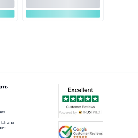
ать
ния
е Штаты
ения