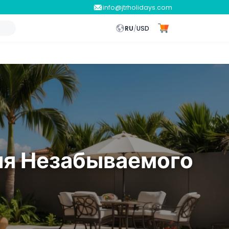
info@jtrholidays.com
RU
/
USD
ля Незабываемого