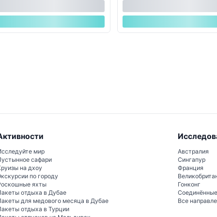
Активности
Исследов
Исследуйте мир
Австралия
Пустынное сафари
Сингапур
Круизы на дхоу
Франция
Экскурсии по городу
Великобрита
Роскошные яхты
Гонконг
Пакеты отдыха в Дубае
Соединённы
Пакеты для медового месяца в Дубае
Все направл
Пакеты отдыха в Турции