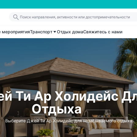
е мероприятия
Транспорт
Отдых дома
Свяжитесь с нами
й Ти Ар Холидейс Д
Отдыха
Выберите Джей Ти Ар Холидейс для незабываемого отдыха