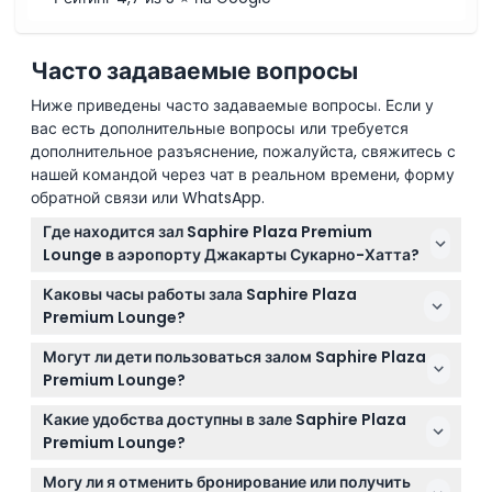
Часто задаваемые вопросы
Ниже приведены часто задаваемые вопросы. Если у
вас есть дополнительные вопросы или требуется
дополнительное разъяснение, пожалуйста, свяжитесь с
нашей командой через чат в реальном времени, форму
обратной связи или WhatsApp.
Где находится зал Saphire Plaza Premium
Lounge в аэропорту Джакарты Сукарно-Хатта?
Зал расположен в Терминале 3 рядом с выходом 6,
Каковы часы работы зала Saphire Plaza
доступен для пассажиров, вылетающих
Premium Lounge?
международными рейсами.
Зал работает ежедневно с 10:00 до 23:59 (время
Могут ли дети пользоваться залом Saphire Plaza
может изменяться — пожалуйста, уточняйте при
Premium Lounge?
бронировании).
Дети до 2 лет проходят бесплатно; однако дети от 2
Какие удобства доступны в зале Saphire Plaza
до 11 лет не могут пользоваться массажными или
Premium Lounge?
спа-услугами, а лица моложе 18 лет должны
Вы сможете насладиться свежеприготовленными
находиться в сопровождении взрослого.
Могу ли я отменить бронирование или получить