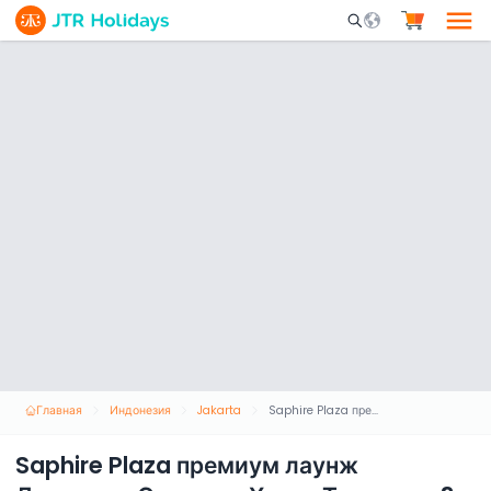
Mobile Search Opene
Главная
Индонезия
Jakarta
Saphire Plaza премиум лаунж Джакарта Сукарно-Хатта Терминал 3
Saphire Plaza премиум лаунж