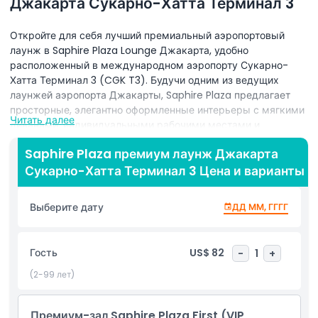
Джакарта Сукарно-Хатта Терминал 3
Откройте для себя лучший премиальный аэропортовый
лаунж в Saphire Plaza Lounge Джакарта, удобно
расположенный в международном аэропорту Сукарно-
Хатта Терминал 3 (CGK T3). Будучи одним из ведущих
лаунжей аэропорта Джакарты, Saphire Plaza предлагает
просторные, элегантно оформленные интерьеры с мягкими
Читать далее
диванами, индивидуальными рабочими местами и
множеством зарядных станций, идеально подходящих для
Saphire Plaza премиум лаунж Джакарта
деловых путешественников и международных гостей,
Сукарно-Хатта Терминал 3 Цена и варианты
ищущих спокойное убежище перед рейсом. Наслаждайтесь
изысканным гастрономическим опытом с
свежеприготовленными горячими блюдами, обширным
Выберите дату
ДД ММ, ГГГГ
шведским столом с местной и международной кухней и
полноценным баром, предлагающим изысканные вина,
коктейли и специализированный кофе. Бесплатный
Гость
US$ 82
-
1
+
высокоскоростной Wi-Fi всегда держит вас на связи, а
частные душевые кабины и специальные зоны для отдыха
(2-99 лет)
обеспечивают непревзойденный комфорт при длительных
пересадках. Воспользуйтесь VIP-удобствами лаунжа,
Премиум-зал Saphire Plaza First (VIP