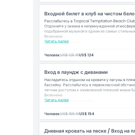
Исключения
Входной билет в клуб на чистом бел
Расслабьтесь в Tropical Temptation Beach Club
Отдохните у океана в непринужденной атмосфере
Часы работы
подобранной музыкой в одном из самых стильных
Включено
Читать далее
Доступ к гамаку
Вещи, которые нужно знать
Вход в пляжный клуб
Виды на океан
Человек:
US$ 125.15
US$ 124
Местоположение
Вход в лаундж с диванами
Дресс-код
Насладитесь отдыхом на кровати у лагуны в пля
бассейну. Расслабьтесь в первоклассной обстан
легким доступом к оживленной пляжной жизни Ба
Включено
Политика отмены
Читать далее
Использование лежака
Доступ к лагуне
Места для сидения у бассейна
Человек:
US$ 155.10
US$ 154
Дневная кровать на песке / Вход на 