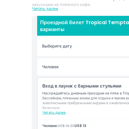
закусками из пляжного кафе.
Читать далее
С наступлением сумерек атмосфера меняется
вечеринками, которые поднимают ночную жизнь
Проездной билет Tropical Temptat
полотенцами, надежные шкафчики и приоритетн
варианты
удобный визит. Независимо от того, планируете
друзьями или просто хотите насладиться кусочк
в пляжный клуб подарит роскошь, комфорт и н
Выберите дату
всего в нескольких минутах от оживленных тор
Beach Club является излюбленным местом как д
Забронируйте свой проездной TT Beach Club се
Человек
незабываемое островное приключение.
Вход в лаунж с барными стульями
Основные моменты
Наслаждайтесь дневным проходом на пляж в Trop
бассейнам, пляжным зонам для отдыха и ярким р
живописными прибрежными видами в оживленной
Включено
Включено
Читать далее
Вход в клуб
Доступ к бассейну
Политика в отношении детей и взрослых
Доступ к пляжу
Человек:
US$ 14.39
US$ 13