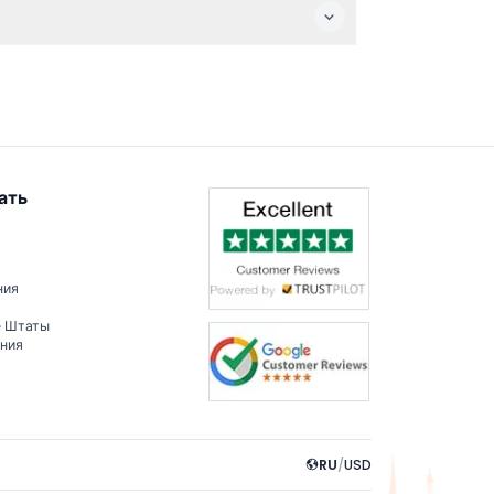
д туда запрещён.
ать
ния
е Штаты
ения
RU
/
USD