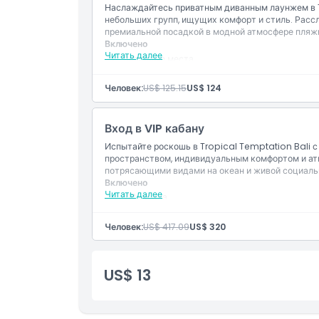
Наслаждайтесь приватным диванным лаунжем в T
небольших групп, ищущих комфорт и стиль. Рассл
премиальной посадкой в модной атмосфере пляжн
Включено
Читать далее
Диванные места
Доступ в клуб
Зона отдыха
Человек:
US$ 125.15
US$ 124
Вход в VIP кабану
Испытайте роскошь в Tropical Temptation Bali 
пространством, индивидуальным комфортом и ат
потрясающими видами на океан и живой социаль
Включено
Читать далее
VIP кабана
Приватное пространство
Премиум-доступ
Человек:
US$ 417.09
US$ 320
US$ 13