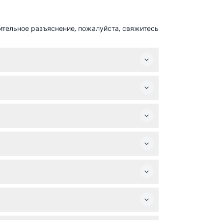
ительное разъяснение, пожалуйста, свяжитесь
уйста, уточняйте при бронировании).
м взрослого. После 17:00 детям запрещено
льной и расслабленной атмосфере пляжного
бронированную дату.
и дресс-код и атмосферу клуба.
ие мест и выбрать желаемую дату.