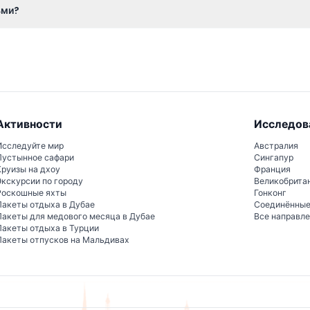
ьми?
торонах предназначены только для взрослых, поэтому детям вхо
Активности
Исследов
Исследуйте мир
Австралия
Пустынное сафари
Сингапур
Круизы на дхоу
Франция
Экскурсии по городу
Великобрита
Роскошные яхты
Гонконг
Пакеты отдыха в Дубае
Соединённы
Пакеты для медового месяца в Дубае
Все направл
Пакеты отдыха в Турции
Пакеты отпусков на Мальдивах