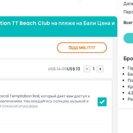
Дата
Пер
 с живыми диджей-сетами и тематическими пляжными
 Бали на новый уровень. Включено также обслуживание
ion TT Beach Club на пляже на Бали Цена и
Всег
ый VIP-вход, что обеспечивает беспроблемный и
 ли вы романтический день вдвоем, веселое время с
ом рая во время отпуска на Бали, этот дневной пропуск
епрерывные тропические вибрации. Расположенный
ДД ММ, ГГГГ
говых и ресторанных районов Куты, Tropical Temptation
Бро
ля любителей солнца, так и для любителей вечеринок.
йчас, чтобы гарантировать лучшую цену и открыть
Га
US$ 14.39
US$ 13
-
1
+
Бе
По
Кр
4,
ical Temptation Bali, который дает вам доступ к
Ре
азвлечениям. Наслаждайтесь солнцем, музыкой и
 пляжной атмосфере.