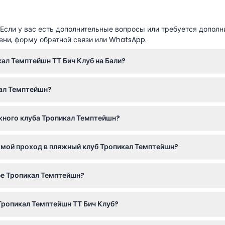
сли у вас есть дополнительные вопросы или требуется дополн
ени, форму обратной связи или WhatsApp.
ал Темптейшн ТТ Бич Клуб на Бали?
о 21:00, последний вход — в 20:00 (возможны изменения, пожал
кал Темптейшн?
ко в лаунж-зону и должны находиться под постоянным присмотро
жного клуба Тропикал Темптейшн?
и элегантно-повседневную одежду, чтобы соответствовать сти
а мой проход в пляжный клуб Тропикал Темптейшн?
у и отмене, поэтому обязательно используйте свой проход в за
е Тропикал Темптейшн?
ки, футболки с брендами напитков и шлёпанцы, чтобы соблюст
Тропикал Темптейшн ТТ Бич Клуб?
оход онлайн через этот сайт, где также можно проверить налич