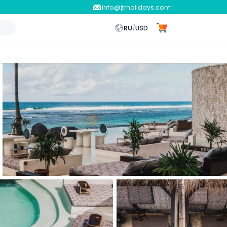
info@jtrholidays.com
RU
/
USD