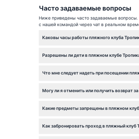
Часто задаваемые вопросы
Ниже приведены часто задаваемые вопросы. Е
с нашей командой через чат в реальном врем
Каковы часы работы пляжного клуба Тропик
Пляжный клуб работает ежедневно с 10:00 д
Разрешены ли дети в пляжном клубе Тропи
Дети от 10 лет и старше допускаются толь
Что мне следует надеть при посещении пля
находиться в зоне бассейна.
Гостям рекомендуется носить курортную ил
Могу ли я отменить или получить возврат з
клуба.
Билеты в пляжный клуб не подлежат возврат
Какие предметы запрещены в пляжном клуб
Запрещены футбольные и спортивные футбол
Как забронировать проход в пляжный клуб 
Вы можете легко забронировать дневной пр