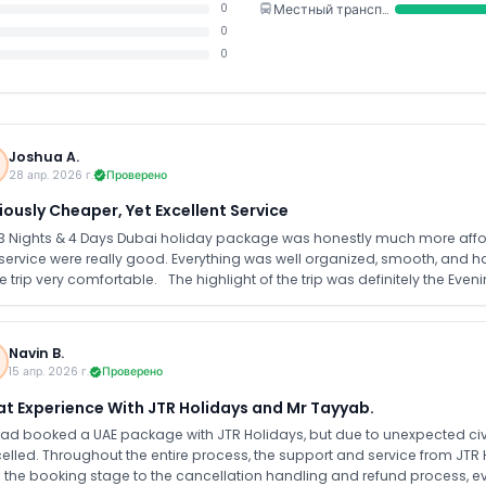
Местный транспорт
0
0
0
Joshua A.
28 апр. 2026 г.
Проверено
ously Cheaper, Yet Excellent Service
 3 Nights & 4 Days Dubai holiday package was honestly much more affor
service were really good. Everything was well organized, smooth, and has
e trip very comfortable. The highlight of the trip was definitely the Eve
rience and something truly memorable. The Burj Khalifa visit was also
e journey. Overall, it’s a great value for money package if someone w
 still getting a well planned and enjoyable experience.
Navin B.
15 апр. 2026 г.
Проверено
t Experience With JTR Holidays and Mr Tayyab.
ad booked a UAE package with JTR Holidays, but due to unexpected civil u
elled. Throughout the entire process, the support and service from JTR H
 the booking stage to the cancellation handling and refund process, 