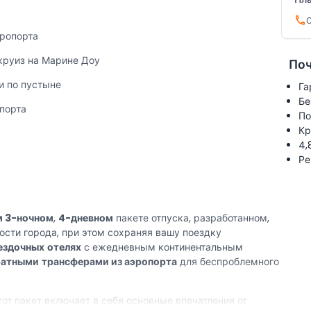
С
эропорта
круиз на Марине Доу
Поч
и по пустыне
Га
Бе
порта
По
Кр
4,
Ре
м 3-ночном
,
4-дневном
пакете отпуска, разработанном,
сти города, при этом сохраняя вашу поездку
ездочных
отелях
с ежедневным континентальным
ратными
трансферами из аэропорта
для беспроблемного
от пакет включает в себя основные впечатления от