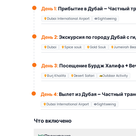
Дубая:
День 1:
Прибытие в Дубай – Частный т
Полудневная экскурсия по Дубаю
на условия
достопримечательности и фотостопы
Dubai International Airport
Sightseeing
Ужин на прогулочном судне «Марина Доу»
с 
предлагающий захватывающие виды на
Мари
День 2:
Экскурсия по городу Дубай с г
Билеты на Бурдж Халифа
At The Top с прив
124-го и 125-го этажей
Dubai
Spice souk
Gold Souk
Jumeirah Be
Вечернее пустынное сафари
на 4x4 Land Cru
поездку по дюнам, живые шоу и
барбекю
уж
День 3:
Посещение Бурдж Халифа + Веч
Этот пакет идеально подходит для путешест
достопримечательностями Дубая за короткий
Burj Khalifa
Desert Safari
Outdoor Activity
День 4:
Вылет из Дубая – Частный тра
Dubai International Airport
Sightseeing
Что включено
Проживание