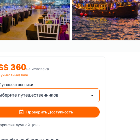
S$ 360
на человека
вухместный/Твин
Путешественники
ыберите путешественников
Проверить Доступность
арантия лучшей цены
нируйте своё приключение