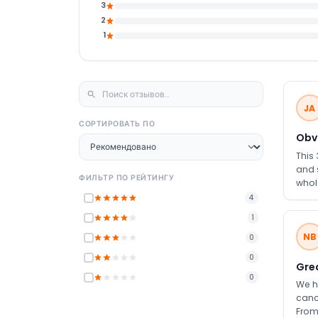
3
2
1
JA
СОРТИРОВАТЬ ПО
Obvi
This
and 
ФИЛЬТР ПО РЕЙТИНГУ
whol
expe
4
whol
1
while
NB
0
0
Grea
0
We h
canc
From