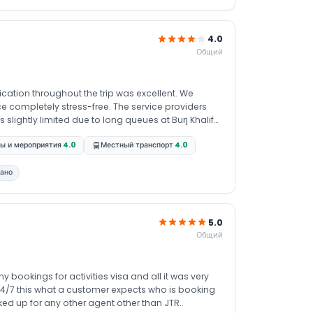
step, which made the situation much easier to deal
4.0
Общий
cation throughout the trip was excellent. We
e completely stress-free. The service providers
o manage the time well. Despite that, the overall
ы и мероприятия
4.0
Местный транспорт
4.0
all, my family and I are
p from start to finish, and we are truly grateful for
ion and assistance
вано
5.0
Общий
my bookings for activities visa and all it was very
4/7 this what a customer expects who is booking
oked up for any other agent other than JTR..