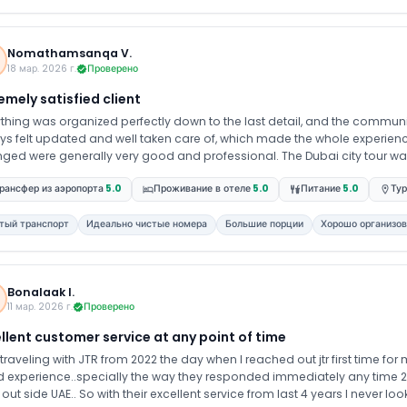
 full responsibility. We were kept informed with timely updates at every 
entire process. We
Nomathamsanqa V.
18 мар. 2026 г.
Проверено
emely satisfied client
ything was organized perfectly down to the last detail, and the communi
ys felt updated and well taken care of, which made the whole experienc
re generally very good and professional. The Dubai city tour was slightly limited due to long queues at Burj Khalifa,
 mainly covered Burj Khalifa and the Palace, but the guide did his best t
рансфер из аэропорта
5.0
Проживание в отеле
5.0
Питание
5.0
Тур
e still felt very well planned and fulfilling, and it truly gave us a great Dubai experience. Over
mely happy with the service. It was a smooth, enjoyable, and worry-free tri
support throughout. Special thanks to Umer for the excellent coordinat
тый транспорт
Идеально чистые номера
Большие порции
Хорошо организо
Bonalaak l.
11 мар. 2026 г.
Проверено
llent customer service at any point of time
traveling with JTR from 2022 the day when I reached out jtr first time for 
 experience..specially the way they responded immediately any time 2
out side UAE.. So with their excellent service from last 4 years I never lo