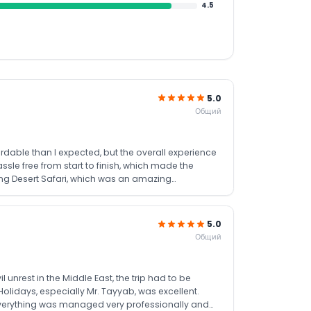
4.5
5.0
Общий
dable than I expected, but the overall experience
sle free from start to finish, which made the
ning Desert Safari, which was an amazing
 a great moment and added a special touch to the
ants to enjoy Dubai without spending too much,
5.0
Общий
nrest in the Middle East, the trip had to be
olidays, especially Mr. Tayyab, was excellent.
everything was managed very professionally and