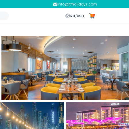
info@jtrholidays.com
RU
/
USD