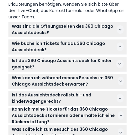
Erläuterungen benötigen, wenden Sie sich bitte über
den Live-Chat, das Kontaktformular oder WhatsApp an
unser Team.
Was sind die Öffnungszeiten des 360 Chicago
Aussichtsdecks?
Das Aussichtsdeck ist täglich von 9:00 bis 23:00 Uhr
Wie buche ich Tickets für das 360 Chicago
geöffnet, der letzte Einlass ist um 22:00 Uhr
Aussichtsdeck?
(Änderungen vorbehalten – bitte bestätigen Sie
Sie können Ihre Tickets ganz einfach online hier auf
dies zum Zeitpunkt der Buchung).
Ist das 360 Chicago Aussichtsdeck für Kinder
dieser Website buchen, die Ihnen auch die
geeignet?
Echtzeit-Verfügbarkeit anzeigt.
Ja, Kinder im Alter von 3 bis 11 Jahren können mit
Was kann ich während meines Besuchs im 360
einem Kinderticket besuchen, und ab 12 Jahren gilt
Chicago Aussichtsdeck erwarten?
der Erwachsenenpreis; Kleinkinder im Alter von 0-2
Erwarten Sie panoramische Ausblicke auf die Skyline
Jahren haben freien Eintritt.
Ist das Aussichtsdeck rollstuhl- und
von Chicago und den Michigansee, interaktive
kinderwagengerecht?
Ausstellungen sowie Zugang zur CloudBar, wo Sie
Kann ich meine Tickets für das 360 Chicago
Ja, das 360 Chicago Aussichtsdeck ist vollständig
mit Ihrem Ticket Snacks und Cocktails genießen
Aussichtsdeck stornieren oder erhalte ich eine
für Kinderwagen und Rollstühle zugänglich, um allen
können.
Rückerstattung?
Gästen einen komfortablen Besuch zu
Tickets sind nicht erstattungsfähig und können
ermöglichen.
Was sollte ich zum Besuch des 360 Chicago
nicht storniert werden, daher stellen Sie bitte sicher,