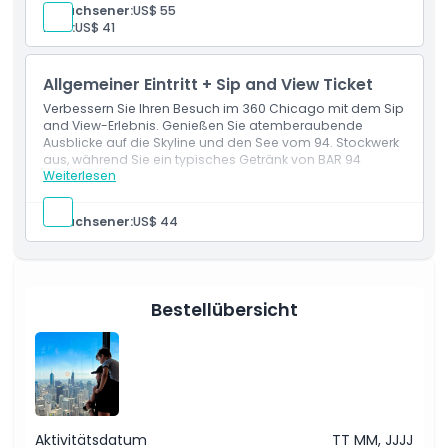
Erwachsener:
US$ 55
Kind:
US$ 41
Ort
Allgemeiner Eintritt + Sip and View Ticket
Wie man dorthin gelangt
Verbessern Sie Ihren Besuch im 360 Chicago mit dem Sip
and View-Erlebnis. Genießen Sie atemberaubende
Ausblicke auf die Skyline und den See vom 94. Stockwerk
aus, während Sie ein typisches Getränk von BAR 94
So lösen Sie ein
Weiterlesen
genießen.
Stornierungsbedingungen
Erwachsener:
US$ 44
Bestellübersicht
Aktivitätsdatum
TT MM, JJJJ