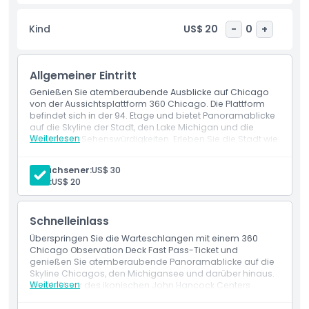
Chicagos Architektur und Geschichte. Egal, ob Sie ein
Erstbesucher oder ein Einheimischer sind, der eine neue
Kind
US$ 20
-
0
+
Perspektive sucht, 360 Chicago bietet einen
unvergesslichen Skyline-Blick und eines der besten
Aussichterlebnisse der Stadt.
Allgemeiner Eintritt
Genießen Sie atemberaubende Ausblicke auf Chicago
von der Aussichtsplattform 360 Chicago. Die Plattform
Highlights
befindet sich in der 94. Etage und bietet Panoramablicke
auf die Skyline der Stadt, den Lake Michigan und die
Weiterlesen
wichtigsten Sehenswürdigkeiten. Erleben Sie die Stadt wie
Inklusivleistungen
nie zuvor mit interaktiven Displays und dem aufregenden
TILT-Erlebnis.
Erwachsener:
US$ 30
Kind:
US$ 20
Richtlinie für Kinder und Erwachsene
Schnelleinlass
Ausschlüsse
Überspringen Sie die Warteschlangen mit einem 360
Chicago Observation Deck Fast Pass-Ticket und
genießen Sie atemberaubende Panoramablicke auf die
Öffnungszeiten
Skyline Chicagos, den Michigansee und darüber hinaus.
Weiterlesen
Im 94. Stock des ikonischen John Hancock Centers
gelegen, bietet dieser Fast-Track-Eintritt ein nahtloses,
Dinge, die Sie wissen sollten
unvergessliches Chicago Observation Deck-Erlebnis.