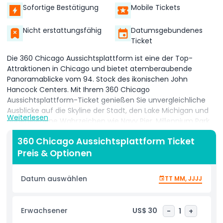
Sofortige Bestätigung
Mobile Tickets
Nicht erstattungsfähig
Datumsgebundenes
Ticket
Die 360 Chicago Aussichtsplattform ist eine der Top-
Attraktionen in Chicago und bietet atemberaubende
Panoramablicke vom 94. Stock des ikonischen John
Hancock Centers. Mit Ihrem 360 Chicago
Aussichtsplattform-Ticket genießen Sie unvergleichliche
Ausblicke auf die Skyline der Stadt, den Lake Michigan und
Weiterlesen
nahegelegene Wahrzeichen wie Navy Pier, Millennium Park
und die Magnificent Mile. Dieses unverzichtbare Chicago-
360 Chicago Aussichtsplattform Ticket
Erlebnis lässt Sie die Stadt von über 300 Metern Höhe sehen
Preis & Optionen
und ist perfekt für Fotografie, Sightseeing und das
Aufnehmen der Schönheit der Windy City bei Tag oder
Nacht. Die 360 Chicago Aussichtsplattform bietet
Datum auswählen
TT MM, JJJJ
außerdem TILT, Chicagos höchste Nervenkitzelattraktion,
bei der Besucher sich aus dem Gebäude hinauslehnen und
einen herzklopfenden Ausblick genießen. Im Inneren bieten
Erwachsener
US$ 30
-
1
+
interaktive Ausstellungen faszinierende Einblicke in