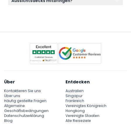
Aussichtsdecks mitbringen?
dass Ihre Pläne feststehen, bevor Sie buchen.
Bringen Sie Ihre Buchungsbestätigung auf Ihrem
Handy oder ausgedruckt mit und ziehen Sie in
Erwägung, die Magnicity-App für ein verbessertes
Erlebnis während Ihres Besuchs herunterzuladen.
Über
Entdecken
Kontaktieren Sie uns
Australien
Über uns
Singapur
Häufig gestellte Fragen
Frankreich
Allgemeine
Vereinigtes Königreich
Geschäftsbedingungen
Hongkong
Datenschutzerklärung
Vereinigte Staaten
Blog
Alle Reiseziele