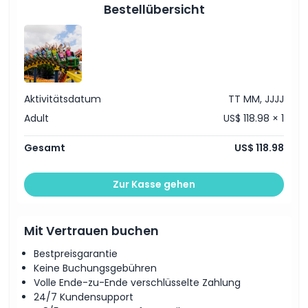
Wasserrutschen​
Bestellübersicht
Unbegrenzter Eintritt Paradise Country Farm​
Gültig 7 aufeinanderfolgende Tage ab erster Nutzung
Aktivitätsdatum
TT MM, JJJJ
Adult
US$ 118.98 × 1
Gesamt
US$ 118.98
Zur Kasse gehen
Mit Vertrauen buchen
Bestpreisgarantie
Keine Buchungsgebühren
Volle Ende-zu-Ende verschlüsselte Zahlung
24/7 Kundensupport