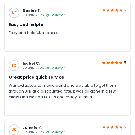
5
Nadine F.
NF
23. Jan. 2026
Bestätigt
Easy and helpful
Easy and helpful, best rate
5
Isabel C.
IC
22. Jan. 2026
Bestätigt
Great price quick service
Wanted tickets to movie world and was able to get them
through JTR at a discounted rate. It was all done in a few
clicks and we had tickets and ready to enter!
5
Janelle K.
JK
22. Jan. 2026
Bestätigt