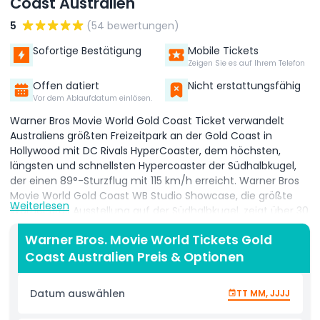
Coast Australien
5
(54 bewertungen)
Sofortige Bestätigung
Mobile Tickets
Zeigen Sie es auf Ihrem Telefon
Offen datiert
Nicht erstattungsfähig
Vor dem Ablaufdatum einlösen.
Warner Bros Movie World Gold Coast Ticket verwandelt
Australiens größten Freizeitpark an der Gold Coast in
Hollywood mit DC Rivals HyperCoaster, dem höchsten,
längsten und schnellsten Hypercoaster der Südhalbkugel,
der einen 89°-Sturzflug mit 115 km/h erreicht. Warner Bros
Movie World Gold Coast WB Studio Showcase, die größte
Weiterlesen
Warner Bros Ausstellung auf der Südhalbkugel, zeigt über 30
authentische Kostüme, Autos, Requisiten aus Mad Max,
Warner Bros. Movie World Tickets Gold
Wonder Woman, Shazam!, Suicide Squad, The Great
Coast Australien Preis & Optionen
Gatsby. Adrenalinjunkies bezwingen Warner Bros Movie
World Gold Coast Doomsday Destroyer mit monströsen
Loopings, Justice League 3D Kampfsimulator, Green Lantern
Datum auswählen
TT MM, JJJJ
Coaster mit Inversionen, während Familien den Warner Bros
Movie World Gold Coast Kids' WB Fun Zone Looney Tunes