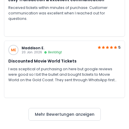
Received tickets within minutes of purchase. Customer
communication was excellent when I reached out for
questions.
5
Maddison E.
ME
20. Jan. 2026
Bestätigt
Discounted Movie World Tickets
I was sceptical of purchasing on here but google reviews
were good so I bit the bullet and bought tickets to Movie
World on the Gold Coast. They sent through WhatsApp first
and then followed by email a couple of minutes later.
Scanned the tickets upon entry with no issues at all. Will
definitely check on here again for the next time I need to book
something
Mehr Bewertungen anzeigen