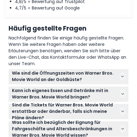
4,8/5 ⭐ Bewertung auf Trustpilot
4,7/5 ⭐ Bewertung auf Google
Häufig gestellte Fragen
Nachfolgend finden Sie einige häufig gestellte Fragen.
Wenn Sie weitere Fragen haben oder weitere
Erläuterungen benötigen, wenden Sie sich bitte über
den Live-Chat, das Kontaktformular oder WhatsApp an
unser Team.
Wie sind die Öffnungszeiten von Warner Bros.
Movie World an der Goldküste?
Der Park öffnet typischerweise von 9:30 Uhr bis
Kann ich eigenes Essen und Getränke mit in
17:00 Uhr, die Fahrgeschäfte sind von 10:00 Uhr bis
Warner Bros. Movie World bringen?
17:00 Uhr in Betrieb. Beachten Sie, dass die
Sind die Tickets für Warner Bros. Movie World
Außerhalb mitgebrachte Speisen und Getränke sind
Öffnungszeiten saisonal variieren können und an
erstattbar oder änderbar, falls sich meine
grundsätzlich nicht erlaubt, außer für Säuglinge und
Weihnachten sowie am Anzac Day geschlossen ist
Pläne ändern?
aus besonderen medizinischen Gründen.
(Änderungen vorbehalten – bitte bestätigen Sie
Was sollte ich bezüglich der Eignung für
Tickets sind nicht erstattbar und können nach dem
dies zum Zeitpunkt der Buchung).
Fahrgeschäfte und Altersbeschränkungen in
Kauf weder geändert noch erneut validiert werden.
Warner Bros. Movie World wissen?