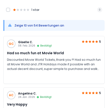
1 star
0
Zeige 10 von 54 Bewertungen an
5
Giselle C.
GC
08. Feb. 2026
Bestätigt
Had so much fun at Movie World
Discounted Movie World Tickets, thank you !!! Had so much fun
at Movie World and JTR Holidays made if possible with an
actual decent discount, super simple to purchase and walk
into the theme park and be scanned in as usual
5
Angelina C.
AC
24. Jan. 2026
Bestätigt
Very Happy