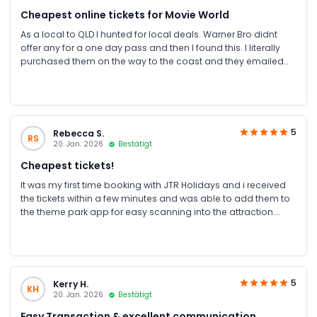
Cheapest online tickets for Movie World
As a local to QLD I hunted for local deals. Warner Bro didnt
offer any for a one day pass and then I found this. I literally
purchased them on the way to the coast and they emailed
me my pdf within minutes! Highly recommend!
5
Rebecca S.
RS
20. Jan. 2026
Bestätigt
Cheapest tickets!
It was my first time booking with JTR Holidays and i received
the tickets within a few minutes and was able to add them to
the theme park app for easy scanning into the attraction.
Have since purchased tickets to other attractions at a great
price. Thank you!
5
Kerry H.
KH
20. Jan. 2026
Bestätigt
Easy Transaction & excellent communication