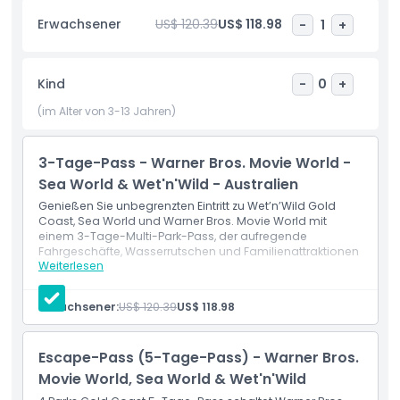
Attraktionen genießen, die für junge Besucher gestaltet
Erwachsener
US$ 120.39
US$ 118.98
-
1
+
sind. Live-Unterhaltung begeistert bei Warner Bros Movie
World Gold Coast mit Hollywood Stunt Driver 2, der
Hochgeschwindigkeitsverfolgungen, explosive Stunts,
Kind
-
0
+
feurige Crashs liefert, sowie der Streets Star Parade, bei der
Superhelden den Hollywood Boulevard auf der Main Street
(im Alter von 3-13 Jahren)
entlang ziehen. DC Super-Villain Unleashed, die weltweit
erste Zone, versetzt Gäste in das Chaos der Schurken.
3-Tage-Pass - Warner Bros. Movie World -
Warner Bros Movie World Gold Coast
Charakterbegegnungen bieten Tom & Jerry-Streiche,
Sea World & Wet'n'Wild - Australien
Batman, Superman, Harley Quinn in verschiedenen
Genießen Sie unbegrenzten Eintritt zu Wet’n’Wild Gold
Parkbereichen.
Coast, Sea World und Warner Bros. Movie World mit
einem 3-Tage-Multi-Park-Pass, der aufregende
Fahrgeschäfte, Wasserrutschen und Familienattraktionen
Weiterlesen
bietet.
Highlights
Einschlüsse
3-Tage-Attraktionspass
Erwachsener:
US$ 120.39
US$ 118.98
Eintritt zu: Warner Bros. Movie World
Inklusivleistungen
Eintritt zu: Sea World
Eintritt zu: Wet'n'Wild
Escape-Pass (5-Tage-Pass) - Warner Bros.
Movie World, Sea World & Wet'n'Wild
Richtlinie für Kinder und Erwachsene