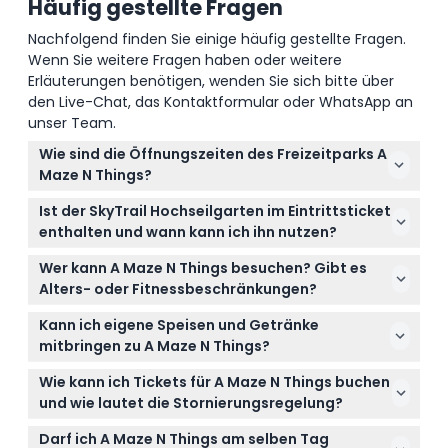
Häufig gestellte Fragen
Dinge, die Sie wissen sollten
Nachfolgend finden Sie einige häufig gestellte Fragen.
Wenn Sie weitere Fragen haben oder weitere
Ort
Erläuterungen benötigen, wenden Sie sich bitte über
den Live-Chat, das Kontaktformular oder WhatsApp an
Wie man dorthin gelangt
unser Team.
Wie sind die Öffnungszeiten des Freizeitparks A
Maze N Things?
So lösen Sie ein
A Maze N Things hat täglich von 10:00 bis 17:00 Uhr
Ist der SkyTrail Hochseilgarten im Eintrittsticket
geöffnet, der letzte Einlass ist um 15:00 Uhr.
enthalten und wann kann ich ihn nutzen?
Stornierungsbedingungen
Während der viktorianischen Sommerferien und
Der SkyTrail Hochseilgarten ist an Wochenenden,
am langen Wochenende zum Tag der Arbeit ist von
Wer kann A Maze N Things besuchen? Gibt es
Schul- und Feiertagen von 10:00 bis 15:00 Uhr
9:00 bis 18:00 Uhr geöffnet, der letzte Einlass ist um
Alters- oder Fitnessbeschränkungen?
geöffnet, der erste Aufstieg ist um 11:30 Uhr
16:00 Uhr (Änderungen vorbehalten – bitte
A Maze N Things ist für Kinder ab 4 Jahren und
(Änderungen vorbehalten – bitte bestätigen Sie die
Kann ich eigene Speisen und Getränke
bestätigen Sie die Zeiten bei der Buchung).
Erwachsene geeignet. Bitte beachten Sie, dass der
Zeiten bei der Buchung). Der Eintritt umfasst den
mitbringen zu A Maze N Things?
Park nicht mit Kinderwagen oder Rollstühlen
Hochseilgarten, die Verfügbarkeit kann beim
Außerhalb mitgebrachte Speisen und Getränke sind
zugänglich ist und einige Aktivitäten wie der
Wie kann ich Tickets für A Maze N Things buchen
Online-Buchen hier überprüft werden.
im Gelände nicht erlaubt, daher sollten Sie
Hochseilgarten eine angemessene Fitness
und wie lautet die Stornierungsregelung?
entsprechend planen und die verfügbaren
erfordern.
Sie können Ihre Tickets bequem online auf dieser
Verpflegungsmöglichkeiten in der Nähe oder nach
Darf ich A Maze N Things am selben Tag