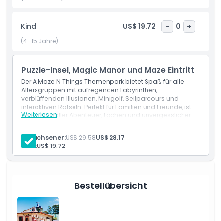
Problemlösungsfähigkeiten und ermutigt zur Teamarbeit.
Der Themenpark bietet eine Vielzahl von Labyrinthen, jedes
Kind
US$ 19.72
-
0
+
mit einem unterschiedlichen Schwierigkeitsgrad. Egal, ob
Sie neu in Labyrinthen sind oder ein Experte, Sie werden viel
(4–15 Jahre)
Freude daran haben, sich durch die Wendungen zu
navigieren.
Puzzle-Insel, Magic Manor und Maze Eintritt
Der A Maze N Things Themenpark ist auch für seine
Der A Maze N Things Themenpark bietet Spaß für alle
verblüffenden Illusionen bekannt. Sie können seltsame
Altersgruppen mit aufregenden Labyrinthen,
optische Täuschungen erleben, die Ihre Wahrnehmung auf
verblüffenden Illusionen, Minigolf, Seilparcours und
interaktiven Rätseln. Perfekt für Familien und Freunde, ist
ganz neue Weise verändern. Von Räumen, in denen Sie das
Weiterlesen
es ein Ort voller Abenteuer, Lachen und unvergesslicher
Gefühl haben zu schrumpfen, bis hin zu
Erinnerungen.
schwerkraftwidrigen Räumen, in denen die Dinge keinen
Erwachsener:
US$ 29.58
US$ 28.17
Sinn zu ergeben scheinen – diese Illusionen sind bei
Kind:
US$ 19.72
Besuchern aller Altersgruppen sehr beliebt. Diese Aktivitäten
werden Sie staunen und lachen lassen, während Sie
versuchen herauszufinden, wie sie funktionieren.
Bestellübersicht
Für Abenteuerliebhaber bietet A Maze N Things aufregende
Outdoor-Aktivitäten wie Minigolf und Kletterparcours.
Versuchen Sie sich an einer unterhaltsamen Runde Minigolf
und fordern Sie Freunde und Familie heraus, wer die beste