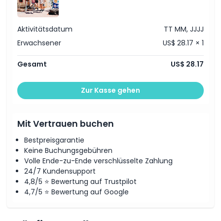
Punktzahl erzielt. Die Kletterparcours bieten ein spannendes
Erlebnis, bei dem Sie Ihr Gleichgewicht und Ihre
Aktivitätsdatum
TT MM, JJJJ
Beweglichkeit testen können, während Sie hoch über dem
Boden klettern. Diese Aktivitäten verleihen Ihrem Besuch
Erwachsener
US$ 28.17 × 1
eine neue Ebene von Spaß und Spannung.
Gesamt
US$ 28.17
Highlights
Zur Kasse gehen
Inklusivleistungen
Mit Vertrauen buchen
Bestpreisgarantie
Richtlinie für Kinder und Erwachsene
Keine Buchungsgebühren
Volle Ende-zu-Ende verschlüsselte Zahlung
Ausschlüsse
24/7 Kundensupport
4,8/5 ⭐ Bewertung auf Trustpilot
4,7/5 ⭐ Bewertung auf Google
Öffnungszeiten