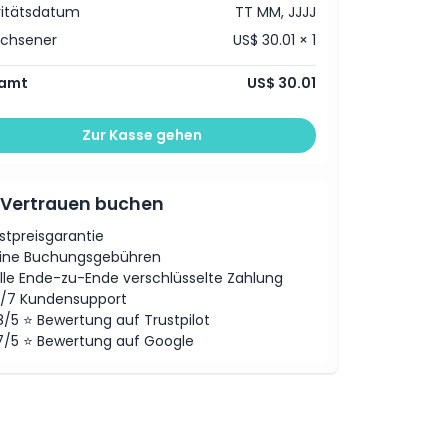
vitätsdatum
TT MM, JJJJ
achsener
US$ 30.01 × 1
amt
US$ 30.01
Zur Kasse gehen
 Vertrauen buchen
stpreisgarantie
ine Buchungsgebühren
lle Ende-zu-Ende verschlüsselte Zahlung
/7 Kundensupport
8/5 ⭐ Bewertung auf Trustpilot
7/5 ⭐ Bewertung auf Google