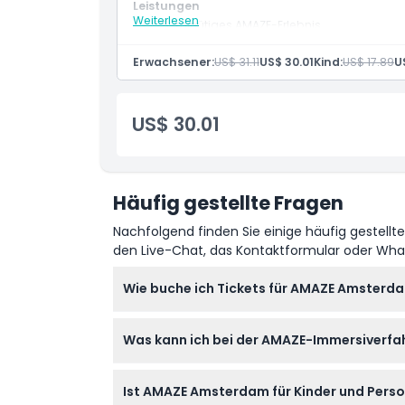
Dinge, die Sie wissen sollten
Leistungen
Weiterlesen
75-minütiges AMAZE-Erlebnis
Thematische Einführung durch einen Perfor
Ort
Zugang zur AMAZE Lounge
Erwachsener:
US$ 31.11
US$ 30.01
Kind:
US$ 17.89
U
Nutzung von Schließfächern
Stornierungsbedingungen
US$ 30.01
Häufig gestellte Fragen
Nachfolgend finden Sie einige häufig gestellt
den Live-Chat, das Kontaktformular oder Wh
Wie buche ich Tickets für AMAZE Amsterd
Sie können Ihre Tickets für AMAZE Amsterd
Was kann ich bei der AMAZE-Immersiverfa
Ihr bevorzugtes Datum und die Uhrzeit, um d
Erwarten Sie eine 75-minütige Reise durch si
Ist AMAZE Amsterdam für Kinder und Pers
ausgelegt sind, ein festivalähnliches senso