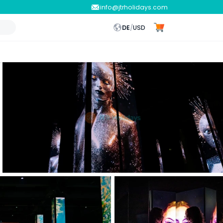
info@jtrholidays.com
DE
/
USD