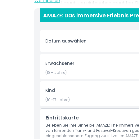
Weiterlesen
völlig in Ihre Umgebung eintauchen möchten.​ D
Industrie-Nachtclub im Westhaven-Viertel Ams
AMAZE: Das immersive Erlebnis Pre
beiträgt. AMAZE wurde von ID&T geschaffen, d
wie Sensation und Tomorrowland, sodass die Sho
Showdesign basiert. Das macht es besonders attra
für moderne Medienkunst, Bühneneffekte und krea
Datum auswählen
Freunden, einem Partner oder allein besuchen, bie
sehr von einem typischen Museum oder einer At
Erwachsener
Highlights
(18+ Jahre)
Inklusivleistungen
Kind
(10–17 Jahre)
Richtlinie für Kinder und Erwachsene
Eintrittskarte
Öffnungszeiten
Beleben Sie Ihre Sinne bei AMAZE: The Immersiv
von führenden Tanz- und Festival-Kreativen ge
eingeschlossenem Zugang zur stilvollen AMAZE