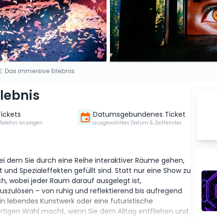
: Das immersive Erlebnis
lebnis
Tickets
Datumsgebundenes Ticket
Telefon anzeigen
ausgewähltes Datum & Zeitfenster
ei dem Sie durch eine Reihe interaktiver Räume gehen,
t und Spezialeffekten gefüllt sind. Statt nur eine Show zu
h, wobei jeder Raum darauf ausgelegt ist,
zulösen – von ruhig und reflektierend bis aufregend
ein lebendes Kunstwerk oder eine futuristische
rtigen Wahl macht, wenn Sie dem Alltag entfliehen und