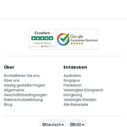
Getränke an. Es gibt auch Picknickbereiche mit
die Tiere ist nicht erlaubt.
schattigen Sitzplätzen, wenn Sie Ihr eigenes
Lunchpaket genießen möchten.
Über
Entdecken
Kontaktieren Sie uns
Australien
Über uns
Singapur
Häufig gestellte Fragen
Frankreich
Allgemeine
Vereinigtes Königreich
Geschäftsbedingungen
Hongkong
Datenschutzerklärung
Vereinigte Staaten
Blog
Alle Reiseziele
Deutsch
USD