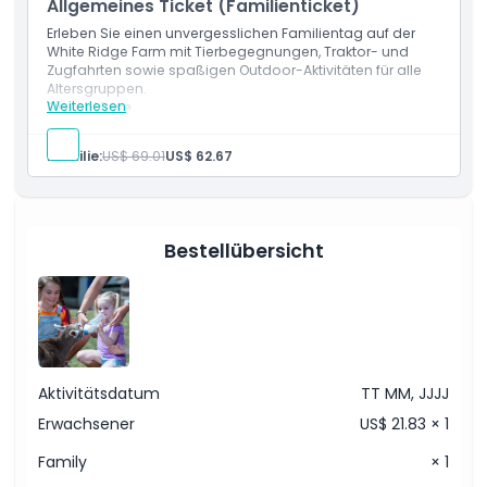
Allgemeines Ticket (Familienticket)
Ausschlüsse
Familienfreundliche Outdoor-Bauernhofaktivitäten
Erleben Sie einen unvergesslichen Familientag auf der
White Ridge Farm mit Tierbegegnungen, Traktor- und
Öffnungszeiten
Zugfahrten sowie spaßigen Outdoor-Aktivitäten für alle
Altersgruppen.
Weiterlesen
Einschlüsse
Familieneintritt zur White Ridge Farm
Dinge, die Sie wissen sollten
Englischsprachige Mitarbeiterunterstützung
Familie:
US$ 69.01
US$ 62.67
Zugang zum Bauernhof mit Tieren und interaktiven
Erlebnissen
Ort
Traktorfahrt zur Erkundung des Bauernhofs
Zugfahrt zur Familienunterhaltung
Zugang zum Minigolfplatz
Bestellübersicht
Wie man dorthin gelangt
Ideales Bauernhof-Erlebnis für Familien in Brisbane
Stornierungsbedingungen
Aktivitätsdatum
TT MM, JJJJ
Erwachsener
US$ 21.83 × 1
Family
× 1