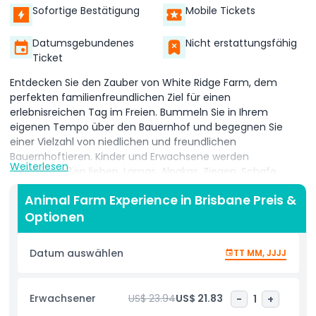
Sofortige Bestätigung
Mobile Tickets
Datumsgebundenes
Nicht erstattungsfähig
Ticket
Entdecken Sie den Zauber von White Ridge Farm, dem
perfekten familienfreundlichen Ziel für einen
erlebnisreichen Tag im Freien. Bummeln Sie in Ihrem
eigenen Tempo über den Bauernhof und begegnen Sie
einer Vielzahl von niedlichen und freundlichen
Bauernhoftieren. Kinder und Erwachsene werden
Weiterlesen
gleichermaßen lieben, Lamas, Alpakas, Ziegen, Schafe,
Hühner, Enten und sogar ein Kamel mit der Hand zu füttern!
Animal Farm Experience in Brisbane Preis &
Sie können auch Babe das Schwein streicheln, verspielten
Optionen
Lämmern zuschauen und versuchen, an der Attrappe einer
Kuh Milch zu melken – für ein einzigartiges Bauernerlebnis.
Der Bauernhof bietet spannende Aktivitäten für alle
Datum auswählen
TT MM, JJJJ
Altersgruppen, darunter zwei Abenteuer-Spielplätze mit
Rutschen, Klettergerüsten und Klettergeräten. Es gibt auch
einen speziell für jüngere Kinder gestalteten Kleinkind-
Erwachsener
US$ 23.94
US$ 21.83
-
1
+
Spielbereich. Steigen Sie in die charmante Traktorfahrt ein,