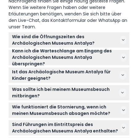
Nachfolgend finden Sie einige häufig gestellte Fragen.
Wenn Sie weitere Fragen haben oder weitere
Erläuterungen benötigen, wenden Sie sich bitte über
den Live-Chat, das Kontaktformular oder WhatsApp an
unser Team.
Wie sind die Öffnungszeiten des
Archäologischen Museums Antalya?
Kann ich die Warteschlange am Eingang des
Das Museum ist täglich vom 1. April bis 31. Oktober
Archäologischen Museums Antalya
von 8:30 Uhr bis 19:00 Uhr geöffnet und vom 1.
überspringen?
November bis 31. März von 8:30 Uhr bis 17:30 Uhr
Ja, wenn Sie Ihr Eintrittsticket online auf dieser
(Änderungen vorbehalten – bitte bestätigen Sie die
Ist das Archäologische Museum Antalya für
Website buchen, erhalten Sie mit einem mobilen
Zeiten bei der Buchung).
Kinder geeignet?
oder ausgedruckten Gutschein direkten Zutritt und
Kinder im Alter von 0-8 Jahren haben freien Eintritt,
können so die Warteschlange umgehen.
Was sollte ich bei meinem Museumsbesuch
während ab 9 Jahren der Erwachsenentarif gilt, was
mitbringen?
den Besuch zu einem tollen Museumserlebnis für
Für den Eintritt benötigen Sie nur Ihr mobiles oder
Familien macht.
Wie funktioniert die Stornierung, wenn ich
ausgedrucktes Ticket; bequeme Schuhe und eine
meinen Museumsbesuch absagen möchte?
Kamera werden empfohlen, um die Ausstellungen
Sie erhalten eine volle Rückerstattung, wenn Sie Ihre
voll zu genießen.
Sind Führungen im Eintrittspreis des
Buchung mindestens 48 Stunden vor dem
Archäologischen Museums Antalya enthalten?
geplanten Besuchstermin stornieren.