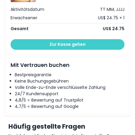
Richtlinie für Kinder und Erwachsene
Aktivitätsdatum
TT MM, JJJJ
Erwachsener
US$ 24.75 × 1
Ausschlüsse
Gesamt
US$ 24.75
Öffnungszeiten
Zur Kasse gehen
Buchungsabschlusszeit
Mit Vertrauen buchen
Bestpreisgarantie
Ort
Keine Buchungsgebühren
Volle Ende-zu-Ende verschlüsselte Zahlung
24/7 Kundensupport
So lösen Sie ein
4,8/5 ⭐ Bewertung auf Trustpilot
4,7/5 ⭐ Bewertung auf Google
Stornierungsbedingungen
Häufig gestellte Fragen