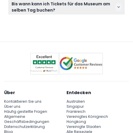
Nein, Führungen oder Audioguides sind nicht im
Bis wann kann ich Tickets für das Museum am
Ticketpreis enthalten und müssen bei Bedarf
selben Tag buchen?
separat organisiert werden.
Die Buchungsfrist für Tickets am selben Tag endet
um 17:00 Uhr. Die Verfügbarkeit können Sie direkt
auf dieser Website prüfen und buchen.
Über
Entdecken
Kontaktieren Sie uns
Australien
Über uns
Singapur
Häufig gestellte Fragen
Frankreich
Allgemeine
Vereinigtes Königreich
Geschäftsbedingungen
Hongkong
Datenschutzerklärung
Vereinigte Staaten
Blog
Alle Reiseziele