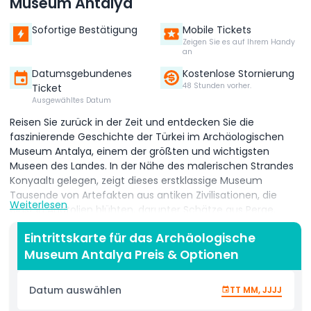
Museum Antalya
Sofortige Bestätigung
Mobile Tickets
Zeigen Sie es auf Ihrem Handy
an
Datumsgebundenes
Kostenlose Stornierung
48 Stunden vorher.
Ticket
Ausgewähltes Datum
Reisen Sie zurück in der Zeit und entdecken Sie die
faszinierende Geschichte der Türkei im Archäologischen
Museum Antalya, einem der größten und wichtigsten
Museen des Landes. In der Nähe des malerischen Strandes
Konyaaltı gelegen, zeigt dieses erstklassige Museum
Tausende von Artefakten aus antiken Zivilisationen, die
Weiterlesen
einst in Anatolien blühten, darunter Schätze aus Perge,
Aspendos, Side, Xanthos und Patara. Mit Ihrem Eintrittsticket
Eintrittskarte für das Archäologische
zum Überspringen der Warteschlange können Sie direkt mit
Museum Antalya Preis & Optionen
Ihrem mobilen Gutschein eintreten und lange
Warteschlangen vermeiden. Im Inneren erkunden Sie
wunderschön erhaltene römische Statuen, Mosaike,
Datum auswählen
TT MM, JJJJ
Sarkophage, Münzen und heilige Relikte, die den