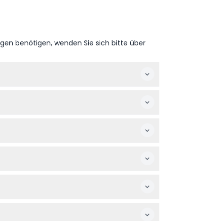
ngen benötigen, wenden Sie sich bitte über
gangs Ihr bevorzugtes Datum und die
umen und ätherischer Öle, werden im Workshop
iner unterhaltsamen Aktivität für Familien
en Blumen und personalisierten ätherischen
, sich vor der Buchung Ihrer Pläne sicher zu