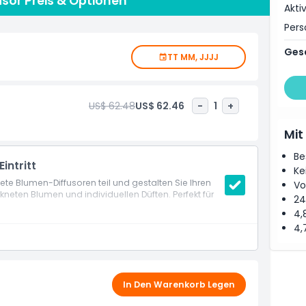
usor Preis & Optionen
Akti
Pers
Ges
TT MM, JJJJ
US$ 62.48
US$ 62.46
-
1
+
Mit
Be
intritt
Ke
e Blumen-Diffusoren teil und gestalten Sie Ihren
Vo
neten Blumen und individuellen Düften. Perfekt für
24
4,
4,
In Den Warenkorb Legen