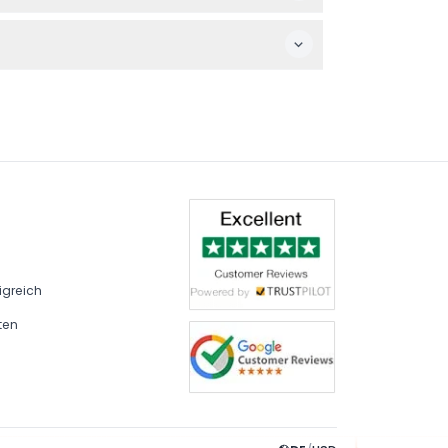
n, bitte bestätigen Sie dies zum Zeitpunkt
trum, das leicht zu finden ist.
igreich
ten