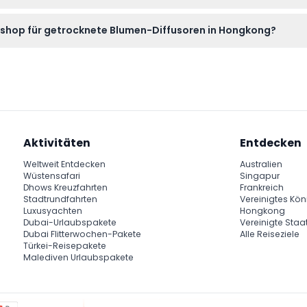
2:30 Uhr bis 20:30 Uhr statt, aber die Zeiten können sich änder
kshop für getrocknete Blumen-Diffusoren in Hongkong?
te bei Buchung bestätigen).
Block, Tai Kwun in Central, Hongkong statt, einem kulturellen Zen
Aktivitäten
Entdecken
Weltweit Entdecken
Australien
Wüstensafari
Singapur
Dhows Kreuzfahrten
Frankreich
Stadtrundfahrten
Vereinigtes Kön
Luxusyachten
Hongkong
Dubai-Urlaubspakete
Vereinigte Staa
Dubai Flitterwochen-Pakete
Alle Reiseziele
Türkei-Reisepakete
Malediven Urlaubspakete