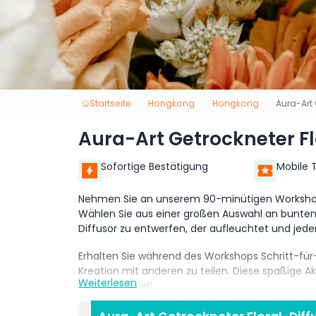
Startseite
Hongkong
Hongkong
Aura-Art 
Aura-Art Getrockneter Fl
Sofortige Bestätigung
Mobile 
Nehmen Sie an unserem 90-minütigen Workshop t
Wählen Sie aus einer großen Auswahl an bunte
Diffusor zu entwerfen, der aufleuchtet und jede
Erhalten Sie während des Workshops Schritt-für-
Kreation mit anderen zu teilen. Diese spaßige Akt
Weiterlesen
Fähigkeitslevel!