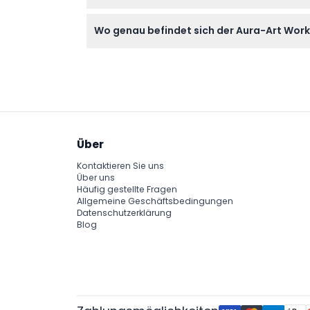
Die Workshops finden nach Vereinbarung von 1
Wo genau befindet sich der Aura-Art Wor
der Buchung (Änderungen vorbehalten – bit
Der Workshop findet im Shop 03-101, Barrack 
Über
Kontaktieren Sie uns
Über uns
Häufig gestellte Fragen
Allgemeine Geschäftsbedingungen
Datenschutzerklärung
Blog