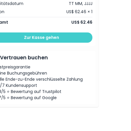
vitätsdatum
TT MM, JJJJ
on
US$ 62.46 × 1
amt
US$ 62.46
Zur Kasse gehen
 Vertrauen buchen
stpreisgarantie
ine Buchungsgebühren
lle Ende-zu-Ende verschlüsselte Zahlung
/7 Kundensupport
8/5 ⭐ Bewertung auf Trustpilot
7/5 ⭐ Bewertung auf Google