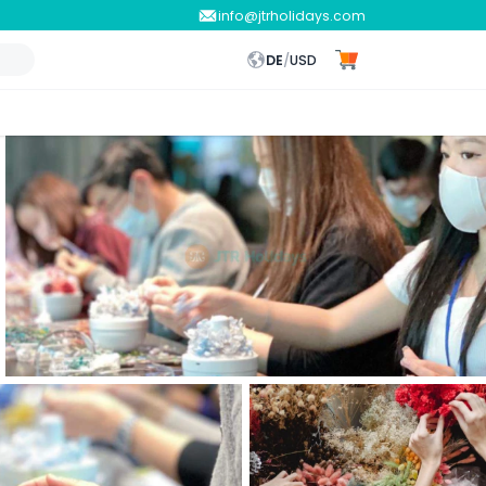
info@jtrholidays.com
DE
/
USD