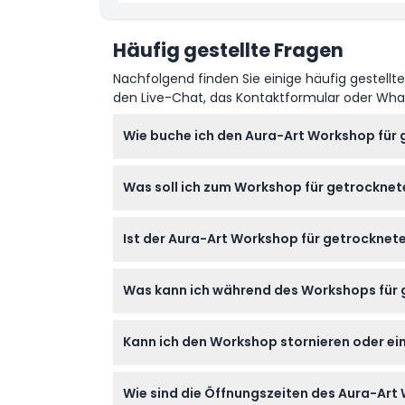
Stornierungsbedingungen
Häufig gestellte Fragen
Nachfolgend finden Sie einige häufig gestellt
den Live-Chat, das Kontaktformular oder Wh
Wie buche ich den Aura-Art Workshop für
Sie können Ihren Platz bequem online hier
Was soll ich zum Workshop für getrocknet
gewünschte Uhrzeit auswählen.
Bringen Sie einfach Ihre Kreativität und Beg
Ist der Aura-Art Workshop für getrocknete
bereitgestellt.
Ja, dieser Workshop heißt Teilnehmer jeden 
Was kann ich während des Workshops für 
oder Alleinbesucher macht.
Sie verbringen 90 Minuten damit, Ihren eig
Kann ich den Workshop stornieren oder ein
Ölen und kreieren einen Diffusor, der beleuc
Tickets für den Workshop sind nicht erstattu
Wie sind die Öffnungszeiten des Aura-Art
sein.