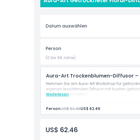
Aura-Art Getrockneter Floral-Diff
Highlights
Inklusivleistungen
Datum auswählen
Richtlinie für Kinder und Erwachsene
Person
(0 bis 99 Jahre)
Ausschlüsse
Aura-Art Trockenblumen-Diffusor – E
Öffnungszeiten
Nehmen Sie am Aura-Art Workshop für getrocknet
eigenen leuchtenden Diffusor mit bunten getrock
alle Fähigkeitsstufen!
Weiterlesen
Dinge, die Sie wissen sollten
Person:
US$ 62.48
US$ 62.46
Ort
US$ 62.46
So lösen Sie ein