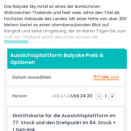
Das Baiyoke Sky Hotel ist eines der ikonischsten
Wahrzeichen Thailands und hielt viele Jahre den Titel als
höchstes Gebäude des Landes. Mit einer Höhe von über 300
Metern bietet es einen atemberaubenden Blick auf
Bangkok und seine Umgebung, der an klaren Tagen bis zum
Golf von Thailand reicht. Besucher können die
Weiterlesen
Aussichtsplattform im 77. Stock erkunden, wo Karten,
interaktive Multimedia-Kioske und münzbetriebene
Aussichtsplattform Baiyoke Preis &
Teleskope dabei helfen, Sehenswürdigkeiten und weiter
Optionen
entfernte Gebiete zu erkennen.
Für ein noch beeindruckenderes Erlebnis geht es zum
Datum auswählen
TT MM, JJJJ
drehbaren Aussichtspunkt im 84. Stock. Hier können Sie
einen 360-Grad-Panoramablick auf die pulsierende Stadt
unten genießen, bei Tag oder Nacht. Ob die funkelnden
Person
US$ 27.22
US$ 24.20
-
1
+
Stadtlichter bei Nacht oder der endlose Horizont am Tag –
die Ausblicke sind wirklich unvergesslich. Das Baiyoke Sky
Hotel ist nicht nur ein Ort zum Übernachten; es ist ein
Eintrittskarte für die Aussichtsplattform im
spannendes Ziel für jeden, der Bangkok aus einer ganz
neuen Perspektive erleben möchte.
77. Stock und den Drehpunkt im 84. Stock +
1 Getränk