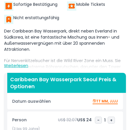
Sofortige Bestätigung
Mobile Tickets
Nicht erstattungsfähig
Der Caribbean Bay Wasserpark, direkt neben Everland in
Südkorea, ist eine fantastische Mischung aus Innen- und
Außenwasservergnügen mit über 20 spannenden
Attraktionen.
Für Nervenkitzelsucher ist die Wild River Zone ein Muss. Sie
Weiterlesen
bietet fünf extreme Röhrenrutschen, darunter den Tower
Boomerango, bei dem Sie einen steilen 19 Meter hohen
Hang mit einem dramatischen 90-Grad-Abfall
Caribbean Bay Wasserpark Seoul Preis &
hinabstürzen. Die Wellenbecken hier sorgen für zusätzlichen
Optionen
Nervenkitzel bei denen, die Abenteuer suchen.
Datum auswählen
TT MM, JJJJ
Wenn Sie sich lieber entspannen möchten, bietet das
Innen-Aquatic Center eine ruhige Rückzugsmöglichkeit.
Tauchen Sie in die Wellenbecken ein oder entspannen Sie
Person
US$ 32.07
US$ 24
-
1
+
in der Sauna, perfekt um dem Alltagsstress zu entfliehen.
(3 bis 99 Jahre)