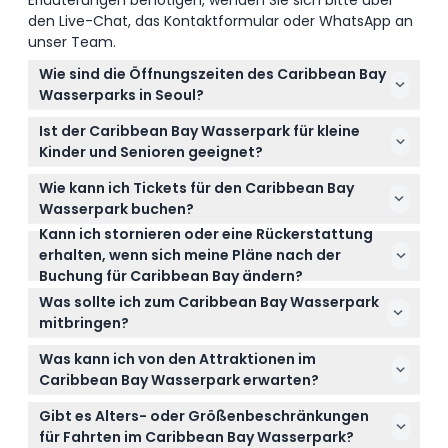
Erläuterungen benötigen, wenden Sie sich bitte über
den Live-Chat, das Kontaktformular oder WhatsApp an
unser Team.
Wie sind die Öffnungszeiten des Caribbean Bay
Wasserparks in Seoul?
Der Caribbean Bay Wasserpark ist normalerweise
Ist der Caribbean Bay Wasserpark für kleine
täglich von 10:00 bis 17:00 Uhr geöffnet, aber in
Kinder und Senioren geeignet?
Spitzenzeiten wie im Sommer können die
Ja, Kinder unter 2 Jahren haben freien Eintritt, aber
Öffnungszeiten bis 23:00 Uhr verlängert werden.
Wie kann ich Tickets für den Caribbean Bay
Kinder unter 10 Jahren und Senioren müssen aus
Prüfen Sie unbedingt die offizielle Webseite für den
Wasserpark buchen?
Sicherheitsgründen jederzeit von einem
aktuellsten Zeitplan vor Ihrem Besuch (Änderungen
Kann ich stornieren oder eine Rückerstattung
Sie können Ihre Tickets ganz einfach online direkt
Erwachsenen begleitet werden.
vorbehalten – bitte bei der Buchung bestätigen).
erhalten, wenn sich meine Pläne nach der
hier auf dieser Webseite buchen. Wählen Sie
Buchung für Caribbean Bay ändern?
einfach Ihr Datum aus, prüfen Sie die Verfügbarkeit
Tickets für den Caribbean Bay Wasserpark sind
und schließen Sie Ihre Buchung mit wenigen Klicks
Was sollte ich zum Caribbean Bay Wasserpark
nicht erstattungsfähig und können nicht storniert
ab.
mitbringen?
werden, deshalb sollten Sie sich vor der Buchung
Bringen Sie Badebekleidung, Handtücher,
über Ihre Pläne sicher sein.
Was kann ich von den Attraktionen im
Sonnencreme und wasserfeste Taschen für Ihre
Caribbean Bay Wasserpark erwarten?
persönlichen Gegenstände mit. Bequeme Schuhe
Erwarten Sie eine aufregende Mischung aus Indoor-
und ein Wechselkleid sind ebenfalls praktisch für
Gibt es Alters- oder Größenbeschränkungen
und Outdoor-Wasserrutschen, einschließlich
nach dem Wasserspaß.
für Fahrten im Caribbean Bay Wasserpark?