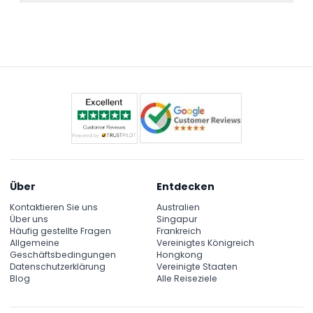
extremer Röhrenrutschen in der Wild River Zone,
Obwohl keine spezifischen Beschränkungen
riesiger Wellen im Wellenbad und der 355 Meter
genannt werden, müssen Kinder unter 10 Jahren
langen Mega Storm Rutsche für einen spannenden
von einem Erwachsenen beaufsichtigt werden,
Tag voller Wasserspaß.
daher können einige Attraktionen
Sicherheitsanforderungen haben, die vor Ort oder
bei der Buchung erklärt werden.
Über
Entdecken
Kontaktieren Sie uns
Australien
Über uns
Singapur
Häufig gestellte Fragen
Frankreich
Allgemeine
Vereinigtes Königreich
Geschäftsbedingungen
Hongkong
Datenschutzerklärung
Vereinigte Staaten
Blog
Alle Reiseziele