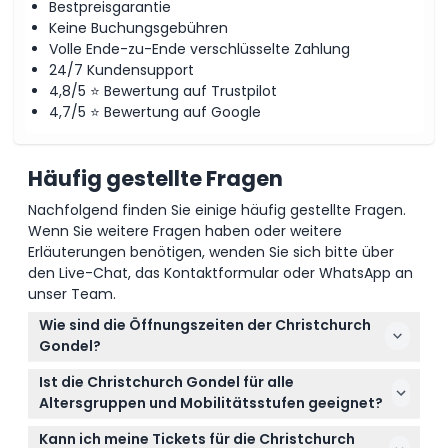
Bestpreisgarantie
Keine Buchungsgebühren
Volle Ende-zu-Ende verschlüsselte Zahlung
24/7 Kundensupport
4,8/5 ⭐ Bewertung auf Trustpilot
4,7/5 ⭐ Bewertung auf Google
Häufig gestellte Fragen
Nachfolgend finden Sie einige häufig gestellte Fragen.
Wenn Sie weitere Fragen haben oder weitere
Erläuterungen benötigen, wenden Sie sich bitte über
den Live-Chat, das Kontaktformular oder WhatsApp an
unser Team.
Wie sind die Öffnungszeiten der Christchurch
Gondel?
Die Christchurch Gondel ist täglich von 10:00 Uhr bis
Ist die Christchurch Gondel für alle
16:00 Uhr geöffnet, der letzte Einlass ist um 16:00
Altersgruppen und Mobilitätsstufen geeignet?
Uhr. (Änderungen vorbehalten – bitte bestätigen
Ja, die Gondel ist für Besucher ab 0 Jahren
Sie die Angaben bei der Buchung)
Kann ich meine Tickets für die Christchurch