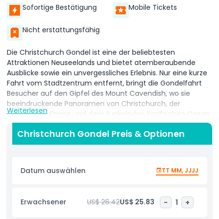
Sofortige Bestätigung
Mobile Tickets
Nicht erstattungsfähig
Die Christchurch Gondel ist eine der beliebtesten
Attraktionen Neuseelands und bietet atemberaubende
Ausblicke sowie ein unvergessliches Erlebnis. Nur eine kurze
Fahrt vom Stadtzentrum entfernt, bringt die Gondelfahrt
Besucher auf den Gipfel des Mount Cavendish, wo sie
beeindruckende Panoramen von Christchurch, der
Weiterlesen
Canterbury-Ebene und dem funkelnden Pazifischen Ozean
genießen können. Es ist ein Muss für jeden, der die Region
Christchurch Gondel Preis & Optionen
erkundet.
Während der Fahrt mit der Christchurch Gondel sind Sie
von landschaftlich reizvollen Szenerien umgeben, die sich
Datum auswählen
TT MM, JJJJ
mit den Jahreszeiten verändern. Oben angekommen, gibt
es viel zu erleben. Ein Café lädt zum Entspannen und
Genießen von Mahlzeiten oder Kaffee mit Blick auf die
Erwachsener
US$ 26.42
US$ 25.83
-
1
+
Landschaft ein. Am Gipfel befindet sich außerdem ein
Geschenkeladen, in dem Sie einzigartige Souvenirs als