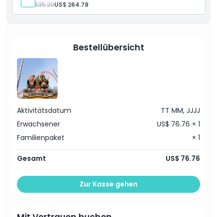
US$ 335.20
US$ 264.78
Leistungen
Ein Tageseintrittskarte für Dreamworld für 2
Erwachsene und 2 Kinder
Vollständiger Zugang zu Fahrgeschäften, Shows und
Tierausstellungen
Bestellübersicht
Familienfreundliche Bereiche und Unterhaltung
Ideal für einen Gruppenausflug
Aktivitätsdatum
TT MM, JJJJ
Erwachsener
US$ 76.76 × 1
Familienpaket
× 1
Gesamt
US$ 76.76
Zur Kasse gehen