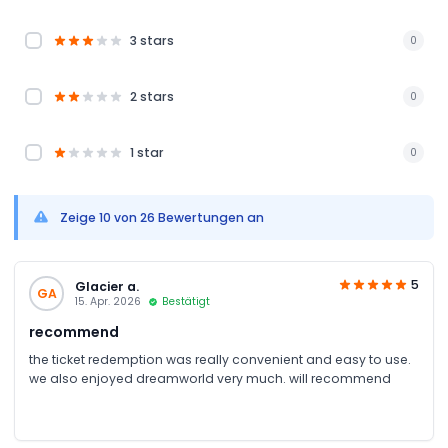
3 stars
0
2 stars
0
1 star
0
Zeige 10 von 26 Bewertungen an
5
Glacier a.
GA
15. Apr. 2026
Bestätigt
recommend
the ticket redemption was really convenient and easy to use.
we also enjoyed dreamworld very much. will recommend