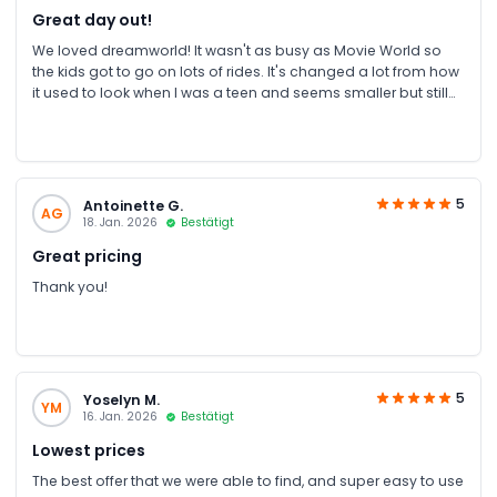
Great day out!
We loved dreamworld! It wasn't as busy as Movie World so
the kids got to go on lots of rides. It's changed a lot from how
it used to look when I was a teen and seems smaller but still
really enjoyed it and got cheapest tickets through JTR.
Purchased that morning and recieved tickets within minutes
to my inbox and whatsapp.
5
Antoinette G.
AG
18. Jan. 2026
Bestätigt
Great pricing
Thank you!
5
Yoselyn M.
YM
16. Jan. 2026
Bestätigt
Lowest prices
The best offer that we were able to find, and super easy to use