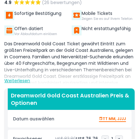
4.9
(26 bewertungen)
Sofortige Bestätigung
Mobile Tickets
Zeigen Sie es auf Ihrem Telefon
Offen datiert
Nicht erstattungsfähig
Vor Ablaufdatum einlösen
Das Dreamworld Gold Coast Ticket gewährt Eintritt zum
größten Freizeitpark an der Gold Coast Australiens, gelegen
in Coomera. Familien und Nervenkitzel-Suchende erkunden
über 40 Fahrgeschäfte, Begegnungen mit Wildtieren und
Live-Unterhaltung in verschiedenen Themenbereichen bei
Dreamworld Gold Coast. Dieser erstklassige Freizeitpark an
Weiterlesen
der Gold Coast kombiniert einzigartige und intensive
Attraktionen wie Steel Taipan, der einzige Triple-Launch-
Dreamworld Gold Coast Australien Preis &
Coaster der Südhalbkugel, mit sanfteren
Optionen
familienfreundlichen Erlebnissen in Rivertown und Kenny
und Belindas Dreamland. Besucher verbringen ihren Tag mit
Überraschungen auf der Familienachterbahn Jungle Rush,
Datum auswählen
TT MM, JJJJ
einer entspannten Bootsfahrt auf Murrissippi Motors und
der Beobachtung australischer Tiere hautnah auf Tiger
Island, wodurch bleibende Erinnerungen an diesem
Erwachsener
US$ 83.80
US$ 76.76
-
1
+