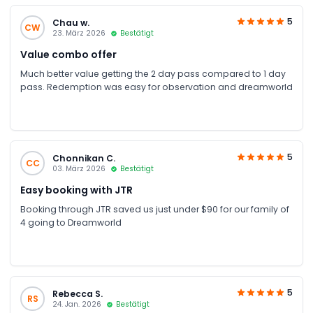
5
Chau w.
CW
23. März 2026
Bestätigt
Value combo offer
Much better value getting the 2 day pass compared to 1 day
pass. Redemption was easy for observation and dreamworld
5
Chonnikan C.
CC
03. März 2026
Bestätigt
Easy booking with JTR
Booking through JTR saved us just under $90 for our family of
4 going to Dreamworld
5
Rebecca S.
RS
24. Jan. 2026
Bestätigt