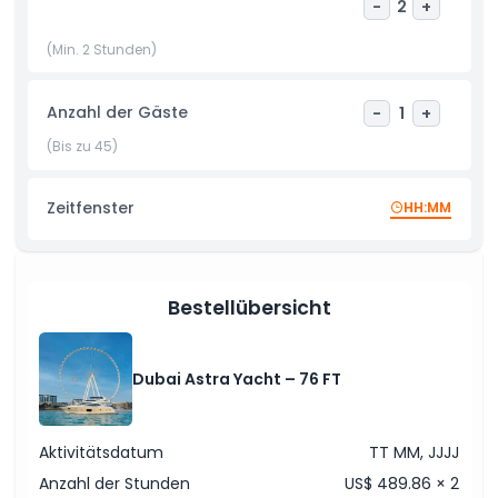
Gäste können ihr Erlebnis außerdem mit Catering-
-
2
+
Optionen wie Live-BBQ, Gourmet-Snacks und erfrischenden
(Min. 2 Stunden)
Getränken individuell gestalten, wodurch jede
Veranstaltung wirklich besonders wird. Egal, ob Sie einen
Geburtstag feiern, ein Firmenevent ausrichten oder eine
Anzahl der Gäste
-
1
+
Sonnenuntergangsfahrt genießen – die Dubai Astra 76 FT
Yacht bietet ein unvergessliches Yacht-Erlebnis vor der
(Bis zu 45)
atemberaubenden Kulisse von Dubais glitzernder Küste.
Zeitfenster
HH:MM
Highlights
Bestellübersicht
Inklusivleistungen
Dinge, die Sie wissen sollten
Dubai Astra Yacht – 76 FT
Kleiderordnung
Aktivitätsdatum
TT MM, JJJJ
Anzahl der Stunden
US$ 489.86 × 2
Stornierungsbedingungen