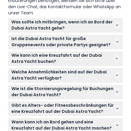
Erläuterungen benötigen, wenden Sie sich bitte über
den Live-Chat, das Kontaktformular oder WhatsApp an
unser Team.
Was sollte ich mitbringen, wenn ich an Bord der
Dubai Astra Yacht gehe?
Stellen Sie sicher, dass Sie einen gültigen Reisepass
Ist die Dubai Astra Yacht für große
oder Personalausweis mitbringen, wie von der Dubai
Gruppenevents oder private Partys geeignet?
Küstenwache erforderlich. Wenn Sie schwimmen
Ja, die Astra Yacht bietet bequem Platz für bis zu
möchten, vergessen Sie nicht Ihre Badebekleidung.
Wie kann ich eine Kreuzfahrt auf der Dubai
28 Gäste bei privaten Partys oder Firmenevents, mit
Ziehen Sie sich im Sommer smart casual an und
Astra Yacht buchen?
großzügigen Innen- und Außenbereichen,
bringen Sie eine leichte Jacke für kühlere Abende
Sie können Ihr Dubai Astra Yacht Erlebnis ganz
einschließlich einer klimatisierten Lounge und
Welche Annehmlichkeiten sind auf der Dubai
mit.
einfach online hier auf dieser Webseite buchen.
einem Sonnendeck.
Astra Yacht verfügbar?
Wählen Sie einfach Ihr bevorzugtes Datum aus und
Die Yacht verfügt über klimatisierte Kabinen,
prüfen Sie die Verfügbarkeit während des
Wie ist die Stornierungsregelung für Buchungen
darunter einen Karaoke-Raum, eine Grillstation, ein
Buchungsvorgangs.
der Dubai Astra Yacht?
DJ-Soundsystem und eine professionelle Crew, die
JTR Holidays kann die Kreuzfahrt wegen schlechten
einen fantastischen Ausflug gewährleistet.
Gibt es Alters- oder Fitnessbeschränkungen für
Wetters, Regierungsmaßnahmen oder anderen
Erfrischungsgetränke und Wasser sind inklusive.
eine Kreuzfahrt auf der Dubai Astra Yacht?
unkontrollierbaren Situationen absagen oder
Es sind keine spezifischen Alters- oder
verschieben. Bitte prüfen Sie die Richtlinien
Wann kann ich an Bord gehen und eine
Fitnessanforderungen genannt, aber die Yacht ist
sorgfältig bei der Buchung.
Kreuzfahrt auf der Dubai Astra Yacht machen?