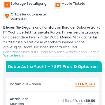
Sofortige Bestätigung
Mobile Tickets
Offizieller autorisierter
Verkäufer
Erleben Sie Eleganz und Komfort an Bord der Dubai Astra 76
FT Yacht, perfekt für private Partys, Firmenveranstaltungen
und besondere Feiern in der Dubai Marina. Mit Platz für bis
zu 28 Gäste bietet diese atemberaubende Yacht
großzügige Decks, luxuriöse Innenräume und
Panoramablicke auf Dubais ikonische Wahrzeichen. Segeln
Weiterlesen
Sie vorbei an spektakulären Sehenswürdigkeiten wie Burj Al
Arab, Palm Jumeirah, Atlantis The Palm und Ain Dubai,
Dubai Astra Yacht – 76 FT Preis & Optionen
während Sie auf dem Sonnendeck oder in der klimatisierten
Lounge entspannen. Die Dubai Astra Yacht wurde
entworfen, um die ultimative Kombination aus Luxus und
Funktionalität zu bieten und verfügt über Premium-
Datum auswählen
TT MM, JJJJ
Annehmlichkeiten wie ein hochwertiges Soundsystem,
bequeme Sitzgelegenheiten und frische Handtücher. Ein
professioneller Kapitän und die Crew sorgen für eine
Anzahl der
US$ 544.32
US$ 489.86
sichere, reibungslose und unvergessliche Kreuzfahrt. Die
Stunden