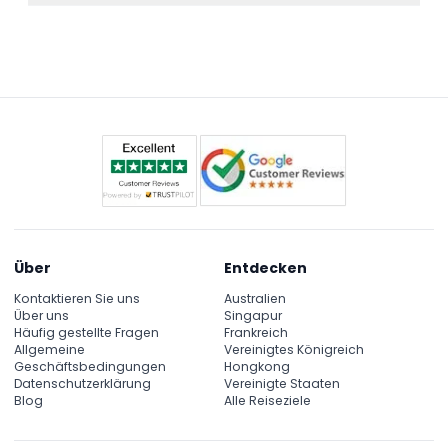
für Komfort und Entspannung ausgelegt und für
Die Yacht fährt täglich von 9:00 Uhr bis 0:00 Uhr
alle Altersgruppen geeignet, einschließlich Familien
und bietet Ihnen viele Möglichkeiten für Tages-
und Firmengruppen.
oder Abendkreuzfahrten. (änderbar — bitte
bestätigen Sie die Zeiten bei der Buchung)
Über
Entdecken
Kontaktieren Sie uns
Australien
Über uns
Singapur
Häufig gestellte Fragen
Frankreich
Allgemeine
Vereinigtes Königreich
Geschäftsbedingungen
Hongkong
Datenschutzerklärung
Vereinigte Staaten
Blog
Alle Reiseziele