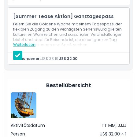
Abenteuer, Tierwelt oder einen lustigen Familientag suchen,
Everland bietet für jeden etwas zum Genießen. Es ist der
perfekte Ort für aufregende Fahrgeschäfte und
[Summer Tease Aktion] Ganztagespass
erstaunliche Tierbegegnungen.
Feiern Sie die Goldene Woche mit einem Tagespass, der
flexiblen Zugang zu den wichtigsten Sehenswürdigkeiten,
kulturellen Wahrzeichen und saisonalen Veranstaltungen
bietet und ideal für Reisende ist, die einen ganzen Tag
Highlights
Weiterlesen
voller Entdeckungen und Spaß suchen.
Einschlüsse
Eintritt zu: Everland
Inklusivleistungen
Erwachsener:
US$ 33.19
US$ 32.00
Richtlinie für Kinder und Erwachsene
Bestellübersicht
Ausschlüsse
Öffnungszeiten
Aktivitätsdatum
TT MM, JJJJ
Dinge, die Sie wissen sollten
Person
US$ 32.00 × 1