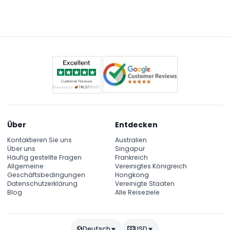
dem Sie fünf Themenbereiche erkunden, darunter
gegebenenfalls Nachweise für Kinder im Alter von
aufregende Fahrgeschäfte wie die T-Express-
0-2 Jahren, wenn Sie kostenlosen Eintritt wünschen.
Achterbahn, kulturelle Abenteuer,
Märchenattraktionen und einen beeindruckenden
Zoo mit über 2.000 Tieren aus 201 Arten.
Über
Entdecken
Kontaktieren Sie uns
Australien
Über uns
Singapur
Häufig gestellte Fragen
Frankreich
Allgemeine
Vereinigtes Königreich
Geschäftsbedingungen
Hongkong
Datenschutzerklärung
Vereinigte Staaten
Blog
Alle Reiseziele
Deutsch
USD