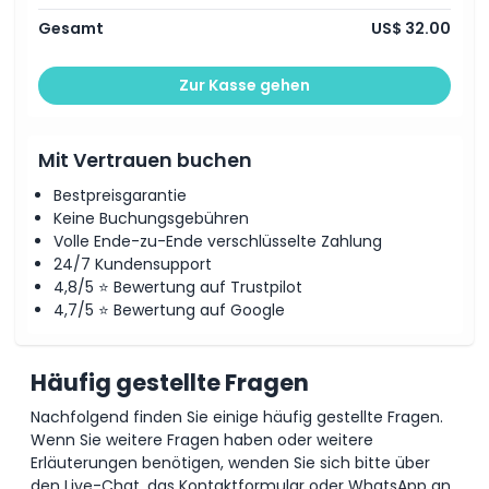
Gesamt
US$ 32.00
Ort
Zur Kasse gehen
Wie man dorthin gelangt
So lösen Sie ein
Mit Vertrauen buchen
Bestpreisgarantie
Stornierungsbedingungen
Keine Buchungsgebühren
Volle Ende-zu-Ende verschlüsselte Zahlung
24/7 Kundensupport
4,8/5 ⭐ Bewertung auf Trustpilot
4,7/5 ⭐ Bewertung auf Google
Häufig gestellte Fragen
Nachfolgend finden Sie einige häufig gestellte Fragen.
Wenn Sie weitere Fragen haben oder weitere
Erläuterungen benötigen, wenden Sie sich bitte über
den Live-Chat, das Kontaktformular oder WhatsApp an