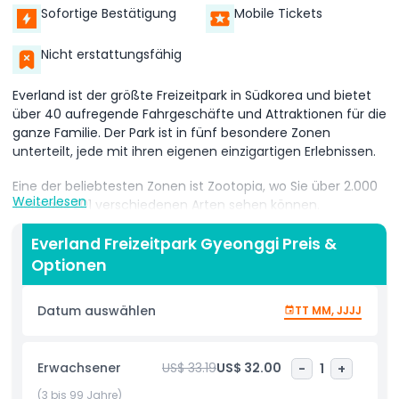
Sofortige Bestätigung
Mobile Tickets
Nicht erstattungsfähig
Everland ist der größte Freizeitpark in Südkorea und bietet
über 40 aufregende Fahrgeschäfte und Attraktionen für die
ganze Familie. Der Park ist in fünf besondere Zonen
unterteilt, jede mit ihren eigenen einzigartigen Erlebnissen.
Eine der beliebtesten Zonen ist Zootopia, wo Sie über 2.000
Weiterlesen
Tiere aus 201 verschiedenen Arten sehen können.
In Safari World können Sie eine private Jeepfahrt genießen
Everland Freizeitpark Gyeonggi Preis &
und wilden Tieren wie Löwen, Tigern und Bären ganz nah
Optionen
kommen. Lost Valley ist ein weiterer unterhaltsamer Ort, an
dem Sie Elefanten, weiße Löwen und Giraffen von einem
Datum auswählen
TT MM, JJJJ
Amphibienfahrzeug aus sehen können – ein sehr
einzigartiges Erlebnis.
Everland ist auch bekannt für die Ausrichtung vieler
Erwachsener
US$ 33.19
US$ 32.00
-
1
+
Themenfestivals im Laufe des Jahres. Egal ob Sie
(3 bis 99 Jahre)