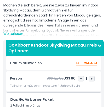
Machen Sie sich bereit, wie nie zuvor zu fliegen im Indoor
Skydiving Macau, dem ultimativen Ziel für
adrenalinfördernden Spaß! Im Herzen von Macau gelegen,
ermöglicht diese hochmoderne Anlage Ihnen das
aufregende Erlebnis des freien Falls in einer sicheren und
kontrollierten Umgebung. Egal, ob Sie ein Anfänger oder
Weiterlesen
Adrenalinjunkie sind, Indoor Skydiving Macau verspricht ein
unvergessliches Abenteuer für alle Altersgruppen.
GoAirborne Indoor Skydiving Macau Preis &
Optionen
Betreten Sie den vertikalen Windkanal im Indoor Skydiving
Datum auswählen
TT MM, JJJJ
Macau und spüren Sie den Rausch des Schwebens in der
Luft. Ohne Fallschirm oder Absprung aus einem Flugzeug ist
dieses Erlebnis perfekt für alle, die etwas Aufregendes
Person
US$ 123.89
US$ 80
-
1
+
ausprobieren möchten. Professionelle Instruktoren stehen
Ihnen zur Seite, um sicherzustellen, dass Sie sich sicher und
Teilnehmer müssen mindestens 4 Jahre alt sein.
bereit zum Fliegen fühlen.
Das GoAirborne Paket
2 Fallschirmsprünge