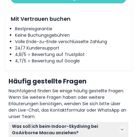
Öffnungszeiten
Mit Vertrauen buchen
Dinge, die Sie wissen sollten
Bestpreisgarantie
Keine Buchungsgebühren
Volle Ende-zu-Ende verschlüsselte Zahlung
Ort
24/7 Kundensupport
4,8/5 ⭐ Bewertung auf Trustpilot
4,7/5 ⭐ Bewertung auf Google
Kleiderordnung
Häufig gestellte Fragen
Stornierungsbedingungen
Nachfolgend finden Sie einige häufig gestellte Fragen.
Wenn Sie weitere Fragen haben oder weitere
Erläuterungen benötigen, wenden Sie sich bitte über
den Live-Chat, das Kontaktformular oder WhatsApp an
unser Team.
Was soll ich beim Indoor-Skydiving bei
GoAirborne Macau anziehen?