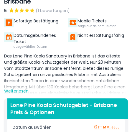
Brisbane
5
(1 bewertungen)
Sofortige Bestätigung
Mobile Tickets
zeige auf deinem Telefon
Datumsgebundenes
Nicht erstattungsfähig
Ticket
ausgewähltes Datum
Das Lone Pine Koala Sanctuary in Brisbane ist das älteste
und größte Koala-Schutzgebiet der Welt. Nur 20 Minuten
vom Stadtzentrum Brisbane entfernt, bietet dieses ruhige
Schutzgebiet ein unvergessliches Erlebnis mit Australiens
ikonischsten Tieren in einer wunderschönen natürlichen
Umgebung. Mit über 130 Koalas beherbergt Lone Pine einen
Weiterlesen
der besten Orte, um einheimische australische Wildtiere zu
sehen und zu erleben. Besucher können einen Koala halten
Lone Pine Koala Schutzgebiet - Brisbane
und ein unvergessliches Foto machen, Kängurus in einer
Preis & Optionen
offenen Grasfläche mit der Hand füttern und Tiere wie
Wombats, Emus, Dingos und Tasmanische Teufel aus
nächster Nähe erleben. Außerdem gibt es spannende
Datum auswählen
TT MM, JJJJ
tägliche Shows wie die Freiflug-Raptoren-Show und die