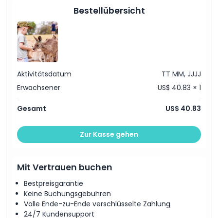
Öffnungszeiten
Bestellübersicht
Dinge, die Sie wissen sollten
Ort
Aktivitätsdatum
TT MM, JJJJ
Erwachsener
US$ 40.83 × 1
Stornierungsbedingungen
Gesamt
US$ 40.83
Zur Kasse gehen
Mit Vertrauen buchen
Bestpreisgarantie
Keine Buchungsgebühren
Volle Ende-zu-Ende verschlüsselte Zahlung
24/7 Kundensupport