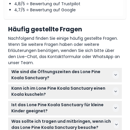
4,8/5 ⭐ Bewertung auf Trustpilot
4,7/5 ⭐ Bewertung auf Google
Häufig gestellte Fragen
Nachfolgend finden Sie einige häufig gestellte Fragen.
Wenn Sie weitere Fragen haben oder weitere
Erläuterungen benötigen, wenden Sie sich bitte über
den Live-Chat, das Kontaktformular oder WhatsApp an
unser Team.
Wie sind die Öffnungszeiten des Lone Pine
Koala Sanctuary?
Das Lone Pine Koala Sanctuary ist täglich von 9:00
Kann ich im Lone Pine Koala Sanctuary einen
bis 17:00 Uhr geöffnet, außer am ersten
Koala kuscheln?
Weihnachtstag, an dem es um 16:00 Uhr schließt,
Ja, Ihr Eintrittsticket beinhaltet die Möglichkeit,
und am Anzac Day, an dem es von 13:30 bis 17:00
Ist das Lone Pine Koala Sanctuary für kleine
einen Koala zu kuscheln, sowie das Händefüttern
Uhr geöffnet ist (Änderungen vorbehalten – bitte
Kinder geeignet?
von Kängurus und die Begegnung mit vielen
bestätigen Sie dies zum Zeitpunkt der Buchung).
Absolut! Kinder unter 3 Jahren haben freien Eintritt,
anderen einheimischen australischen Tieren.
Was sollte ich tragen und mitbringen, wenn ich
und Kinder im Alter von 3 bis 13 Jahren benötigen
das Lone Pine Koala Sanctuary besuche?