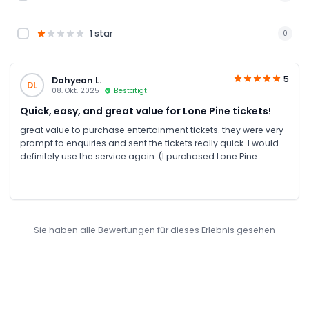
1 star
0
5
Dahyeon L.
DL
08. Okt. 2025
Bestätigt
Quick, easy, and great value for Lone Pine tickets!
great value to purchase entertainment tickets. they were very
prompt to enquiries and sent the tickets really quick. I would
definitely use the service again. (I purchased Lone Pine
Sanctuary day passes)
Sie haben alle Bewertungen für dieses Erlebnis gesehen