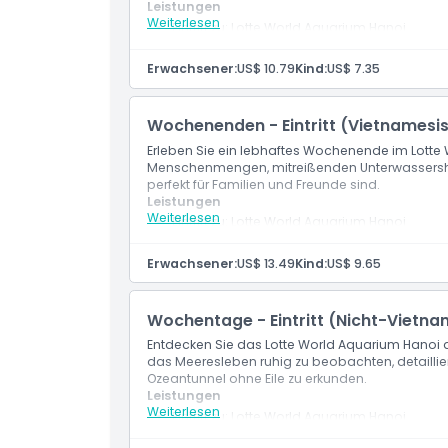
Leistungen
Öffnungszeiten
Weiterlesen
Eintritt zu: Lotte World Aquarium Hanoi
Eintritt zu: Allen verfügbaren Ausstellungen
Meeresbiologie-Präsentationsprogramm im
Erwachsener:
US$ 10.79
Kind:
US$ 7.35
Dinge, die Sie wissen sollten
Wochenenden - Eintritt (Vietnamesi
Ort
Erleben Sie ein lebhaftes Wochenende im Lott
Menschenmengen, mitreißenden Unterwassersh
perfekt für Familien und Freunde sind.
Stornierungsbedingungen
Leistungen
Weiterlesen
Eintritt zu: Lotte World Aquarium Hanoi
Eintritt zu: Allen verfügbaren Ausstellungen
Meeresbiologie-Präsentationsprogramm im
Erwachsener:
US$ 13.49
Kind:
US$ 9.65
Wochentage - Eintritt (Nicht-Vietna
Entdecken Sie das Lotte World Aquarium Hanoi
das Meeresleben ruhig zu beobachten, detailli
Ozeantunnel ohne Eile zu erkunden.
Leistungen
Weiterlesen
Eintritt zu: Lotte World Aquarium Hanoi
Eintritt zu: Allen verfügbaren Ausstellungen