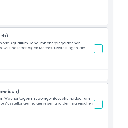
 im Lotte World Aquarium Hanoi
 Hauptbeckenbereich (Ozeanplatz)
sch)
e World Aquarium Hanoi mit energiegeladenen
ows und lebendigen Meeresausstellungen, die
 im Lotte World Aquarium Hanoi
 Hauptbeckenbereich (Ozeanplatz)
mesisch)
 an Wochentagen mit weniger Besuchern, ideal, um
erte Ausstellungen zu genießen und den malerischen
 im Lotte World Aquarium Hanoi