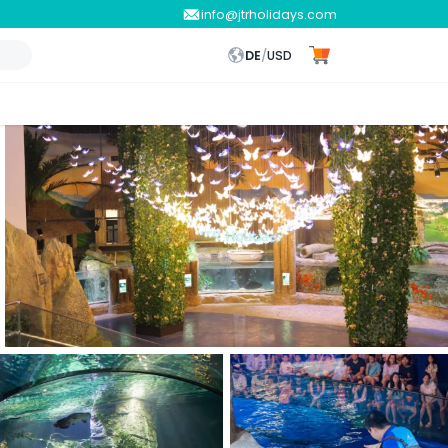
info@jtrholidays.com
DE
/
USD