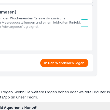
 Hauptbeckenbereich (Ozeanplatz)
namesen)
 an den Wochenenden für eine dynamische
n Meeresausstellungen und einem lebhaften Umfeld,
 Feiertagsausflug eignet.
 im Lotte World Aquarium Hanoi
 Hauptbeckenbereich (Ozeanplatz)
In Den Warenkorb Legen
e Fragen. Wenn Sie weitere Fragen haben oder weitere Erläuteru
atsApp an unser Team.
rld Aquariums Hanoi?