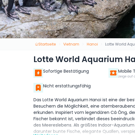
Startseite
Vietnam
Hanoi
Lotte World Aqu
Lotte World Aquarium Ha
Sofortige Bestätigung
Mobile 
zeige auf 
Nicht erstattungsfähig
Das Lotte World Aquarium Hanoi ist eine der bes
Besuchern die Möglichkeit, eine atemberaubend
erkunden. Inspiriert vom legendären Cá Ông, der
Fischer bekannt ist, verbindet dieses beeindruc
des Meereslebens. Als größtes Indoor-Aquarium 
darunter bunte Fische, elegante Quallen, verspie