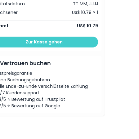
vitätsdatum
TT MM, JJJJ
achsener
US$ 10.79 × 1
amt
US$ 10.79
Zur Kasse gehen
 Vertrauen buchen
stpreisgarantie
ine Buchungsgebühren
lle Ende-zu-Ende verschlüsselte Zahlung
/7 Kundensupport
8/5 ⭐ Bewertung auf Trustpilot
7/5 ⭐ Bewertung auf Google