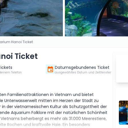
arium Hanoi Ticket
noi Ticket
Tickets
Datumsgebundenes Ticket
deinem Telefon
ausgewähltes Datum und Zeitfenster
ten Familienattraktionen in Vietnam und bietet
e Unterwasserwelt mitten im Herzen der Stadt zu
 in der vietnamesischen Kultur als Schutzgottheit der
kende Aquarium Folklore mit der natürlichen Schönheit
Vietnams beherbergt es mehr als 31.000 Meerestiere,
lte Rochen und kraftvolle Haie. Ein besonders