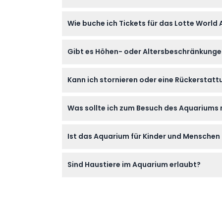
Das Lotte World Aquarium Hanoi ist täglich v
Wie buche ich Tickets für das Lotte World
vorbehalten – bitte bei der Buchung bestäti
Sie können Ihre Tickets bequem online hier 
Gibt es Höhen- oder Altersbeschränkungen 
Kinder unter 79 cm Größe haben freien Eint
Kann ich stornieren oder eine Rückerstatt
Leider sind alle Buchungen endgültig, Stor
Was sollte ich zum Besuch des Aquariums 
Bringen Sie bequeme Schuhe für den 650 Met
Ist das Aquarium für Kinder und Menschen
eingeschränkt sein kann).
Ja, es ist eine familienfreundliche Attraktion
Sind Haustiere im Aquarium erlaubt?
Zugang auf den Etagen B1 und B2 mit Aufzü
Haustiere sind nur dann erlaubt, wenn es sich