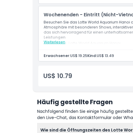
Meeresbiologie-Präsentationsprogramm im
Wochenenden - Eintritt (Nicht-Viet
Besuchen Sie das Lotte World Aquarium Hanoi
Atmosphäre mit besonderen Shows, interaktive
das sich hervorragend für einen unterhaltsamen
Leistungen
Weiterlesen
Eintritt zu: Lotte World Aquarium Hanoi
Eintritt zu: Allen verfügbaren Ausstellungen
Meeresbiologie-Präsentationsprogramm im
Erwachsener:
US$ 19.25
Kind:
US$ 13.49
US$ 10.79
Häufig gestellte Fragen
Nachfolgend finden Sie einige häufig gestellt
den Live-Chat, das Kontaktformular oder Wh
Wie sind die Öffnungszeiten des Lotte Wo