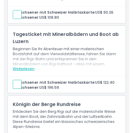
Erwachsener mit Schweizer Halbtaxkarte:
US$ 90.26
Stornierungsbedingungen
Erwachsener:
US$ 108.80
Tagesticket mit Mineralbädern und Boot ab
Luzern
Beginnen Sie Ihr Abenteuer mit einer malerischen
Bootsfahrt auf dem Vierwaldstättersee, fahren Sie dann
mit der Rigi-Bahn und entspannen Sie in den
Mineralbädern von Rigi Kaltbad – alles mit einem
Weiterlesen
einzigen Pass.
Erwachsener mit Schweizer Halbtaxkarte:
US$ 122.40
Erwachsener:
US$ 196.59
Königin der Berge Rundreise
Entdecken Sie den Berg Rigi auf die malerischste Weise
mit dem Boot, der Zahnradbahn und der Luftseilbahn.
Diese Rundreise bietet ein klassisches schweizerisches
Alpen-Erlebnis.