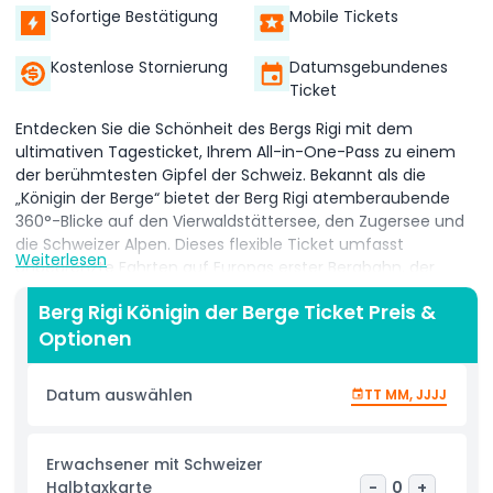
Sofortige Bestätigung
Mobile Tickets
Kostenlose Stornierung
Datumsgebundenes
Ticket
Entdecken Sie die Schönheit des Bergs Rigi mit dem
ultimativen Tagesticket, Ihrem All-in-One-Pass zu einem
der berühmtesten Gipfel der Schweiz. Bekannt als die
„Königin der Berge“ bietet der Berg Rigi atemberaubende
360°-Blicke auf den Vierwaldstättersee, den Zugersee und
die Schweizer Alpen. Dieses flexible Ticket umfasst
Weiterlesen
unbegrenzte Fahrten auf Europas erster Bergbahn, der
historischen Zahnradbahn von Vitznau oder Goldau sowie
Berg Rigi Königin der Berge Ticket Preis &
der malerischen Seilbahn von Weggis. Es ist der perfekte
Optionen
Tagesausflug von Luzern oder Zürich, egal ob Sie allein, mit
Familie oder Freunden unterwegs sind. Verbringen Sie Ihren
Tag mit Wanderungen auf wunderschönen Wegen,
Datum auswählen
TT MM, JJJJ
genießen Sie die lokale Schweizer Küche in Bergrestaurants
oder entspannen Sie im mineralreichen Rigi Kaltbad Spa. Mit
Zugang das ganze Jahr über ist das Ticket ideal für
Erwachsener mit Schweizer
Sommerwanderungen oder winterliche
Halbtaxkarte
-
0
+