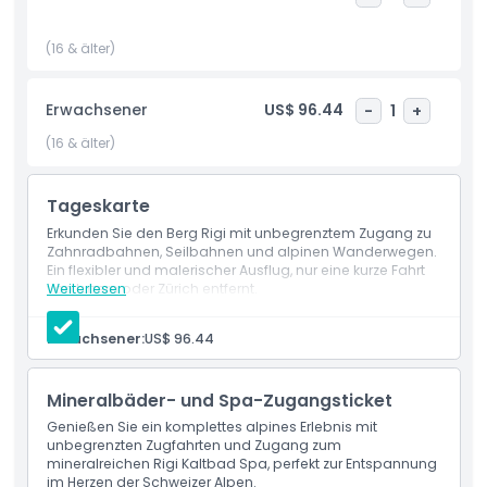
Schneeschuhabenteuer. Atmen Sie die frische Alpenluft
ein, machen Sie unvergessliche Fotos und genießen Sie die
(16 & älter)
friedliche Umgebung. Der Berg Rigi inspiriert Besucher seit
Generationen, und dieses Ticket ermöglicht es Ihnen, alles
in Ihrem eigenen Tempo zu erkunden. Buchen Sie noch
Erwachsener
US$ 96.44
-
1
+
heute Ihr Berg Rigi Tagesticket und erleben Sie das Beste
der Schweizer Natur, Geschichte und Landschaft in einem
(16 & älter)
unvergesslichen Ausflug.
Tageskarte
Erkunden Sie den Berg Rigi mit unbegrenztem Zugang zu
Highlights
Zahnradbahnen, Seilbahnen und alpinen Wanderwegen.
Ein flexibler und malerischer Ausflug, nur eine kurze Fahrt
von Luzern oder Zürich entfernt.
Weiterlesen
Inklusivleistungen
Erwachsener:
US$ 96.44
Richtlinie für Kinder und Erwachsene
Mineralbäder- und Spa-Zugangsticket
Ausschlüsse
Genießen Sie ein komplettes alpines Erlebnis mit
unbegrenzten Zugfahrten und Zugang zum
mineralreichen Rigi Kaltbad Spa, perfekt zur Entspannung
im Herzen der Schweizer Alpen.
Ort