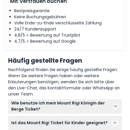
Mit Vertrauen buchen
Bestpreisgarantie
Keine Buchungsgebühren
Volle Ende-zu-Ende verschlüsselte Zahlung
24/7 Kundensupport
4,8/5 ⭐ Bewertung auf Trustpilot
4,7/5 ⭐ Bewertung auf Google
Häufig gestellte Fragen
Nachfolgend finden Sie einige häufig gestellte Fragen.
Wenn Sie weitere Fragen haben oder weitere
Erläuterungen benötigen, wenden Sie sich bitte über
den Live-Chat, das Kontaktformular oder WhatsApp an
unser Team.
Wie benutze ich mein Mount Rigi Königin der
Berge Ticket?
Ihr Ticket erlaubt unbegrenzte Nutzung der
Ist das Mount Rigi Ticket für Kinder geeignet?
Zahnradbahnen und Seilbahnen von Vitznau,
Weggis und Arth Goldau für den ganzen Tag.