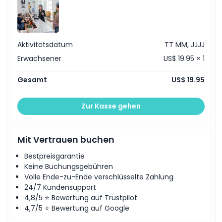
Richtlinie für Kinder und Erwachsene
Ausschlüsse
Aktivitätsdatum
TT MM, JJJJ
Öffnungszeiten
Erwachsener
US$ 19.95 × 1
Gesamt
US$ 19.95
Dinge, die Sie wissen sollten
Zur Kasse gehen
Ort
Mit Vertrauen buchen
Wie man dorthin gelangt
Bestpreisgarantie
Keine Buchungsgebühren
So lösen Sie ein
Volle Ende-zu-Ende verschlüsselte Zahlung
24/7 Kundensupport
4,8/5 ⭐ Bewertung auf Trustpilot
Stornierungsbedingungen
4,7/5 ⭐ Bewertung auf Google