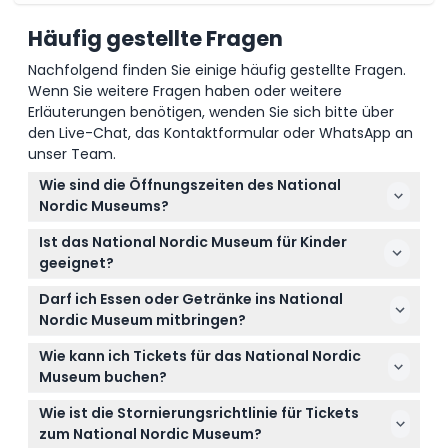
Häufig gestellte Fragen
Nachfolgend finden Sie einige häufig gestellte Fragen.
Wenn Sie weitere Fragen haben oder weitere
Erläuterungen benötigen, wenden Sie sich bitte über
den Live-Chat, das Kontaktformular oder WhatsApp an
unser Team.
Wie sind die Öffnungszeiten des National
Nordic Museums?
Das Museum ist von Dienstag bis Sonntag von 10:00
Ist das National Nordic Museum für Kinder
Uhr bis 17:00 Uhr geöffnet, mit verlängerten
geeignet?
Öffnungszeiten bis 20:00 Uhr am Donnerstag.
Ja, Kinder im Alter von 0-4 Jahren haben freien
Montags ist es geschlossen, und der letzte Einlass
Darf ich Essen oder Getränke ins National
Eintritt, müssen aber von einem zahlenden
erfolgt 30 Minuten vor Schließung (änderbar – bitte
Nordic Museum mitbringen?
Erwachsenen begleitet werden. Besucher ab 18
bestätigen Sie dies bei der Buchung).
Nein, außerhalb mitgebrachte Speisen und
Jahren zahlen den Erwachsenentarif.
Wie kann ich Tickets für das National Nordic
Getränke sind im Museum nicht erlaubt, daher ist
Museum buchen?
es am besten, vor Ihrem Besuch entsprechend zu
Sie können Ihre Tickets ganz einfach online hier auf
planen.
Wie ist die Stornierungsrichtlinie für Tickets
dieser Webseite buchen, was Ihren Platz sichert und
zum National Nordic Museum?
den Eintritt am Tag erleichtert.