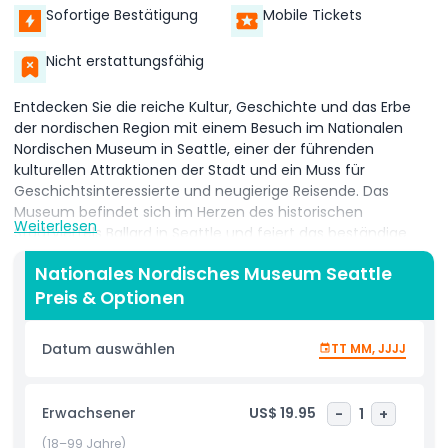
Sofortige Bestätigung
Mobile Tickets
Nicht erstattungsfähig
Entdecken Sie die reiche Kultur, Geschichte und das Erbe
der nordischen Region mit einem Besuch im Nationalen
Nordischen Museum in Seattle, einer der führenden
kulturellen Attraktionen der Stadt und ein Muss für
Geschichtsinteressierte und neugierige Reisende. Das
Museum befindet sich im Herzen des historischen
Weiterlesen
Stadtviertels Ballard in Seattle und feiert das beständige
Erbe und die Innovation der fünf nordischen Länder
Nationales Nordisches Museum Seattle
Dänemark, Finnland, Island, Norwegen und Schweden,
Preis & Optionen
während es den tiefgreifenden Einfluss der nordischen
Einwanderer auf die amerikanische Gesellschaft würdigt.
Die preisgekrönte Ausstellung „Nordische Reisen“ führt
Datum auswählen
TT MM, JJJJ
Besucher auf eine fesselnde Zeitreise von 12.000 Jahren
und zeigt antike Wikingerartefakte, modernes nordisches
Design sowie Einblicke in Nachhaltigkeit, Innovation und
Erwachsener
US$ 19.95
-
1
+
soziale Werte. Die moderne, lichtdurchflutete Architektur
des Museums soll die symbolische Reise über den
(18–99 Jahre)