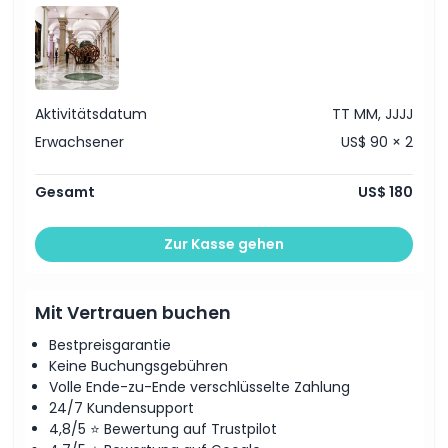
Ort
Wie man dorthin gelangt
Aktivitätsdatum
TT MM, JJJJ
So lösen Sie ein
Erwachsener
US$ 90 × 2
Stornierungsbedingungen
Gesamt
US$ 180
Zur Kasse gehen
Mit Vertrauen buchen
Bestpreisgarantie
Keine Buchungsgebühren
Volle Ende-zu-Ende verschlüsselte Zahlung
24/7 Kundensupport
4,8/5 ⭐ Bewertung auf Trustpilot