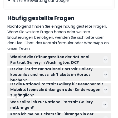
4,7/5 ⭐ Bewertung auf Google
Häufig gestellte Fragen
Nachfolgend finden Sie einige häufig gestellte Fragen.
Wenn Sie weitere Fragen haben oder weitere
Erläuterungen benötigen, wenden Sie sich bitte über
den Live-Chat, das Kontaktformular oder WhatsApp an
unser Team.
Wie sind die Öffnungszeiten der National
Portrait Gallery in Washington, DC?
Ist der Eintritt zur National Portrait Gallery
Die National Portrait Gallery ist täglich von 11:30 Uhr
kostenlos und muss ich Tickets im Voraus
bis 19:00 Uhr geöffnet, jedoch am 25. Dezember
buchen?
geschlossen (Änderungen vorbehalten – bitte zum
Ist die National Portrait Gallery für Besucher mit
Der Eintritt zur National Portrait Gallery ist kostenlos
Zeitpunkt der Buchung bestätigen).
Mobilitätseinschränkungen oder Kinderwagen
und es sind keine Pässe erforderlich. Spezielle
zugänglich?
Führungen oder Erlebnisse können Sie direkt online
Ja, die National Portrait Gallery entspricht den ADA-
auf dieser Website buchen.
Was sollte ich zur National Portrait Gallery
Richtlinien und ist sowohl für Rollstühle als auch
mitbringen?
Kinderwagen zugänglich, um allen Besuchern einen
Kann ich meine Tickets für Führungen in der
Bringen Sie einen Lichtbildausweis mit, wenn Sie
komfortablen Aufenthalt zu gewährleisten.