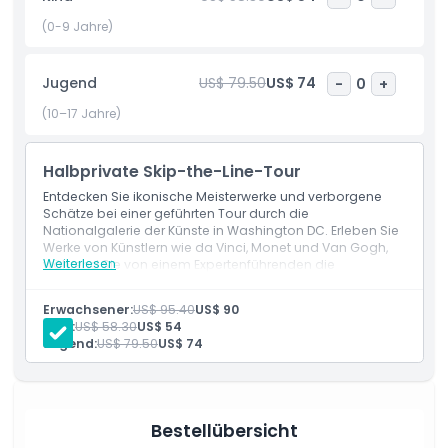
unvergessliches, lehrreiches und inspirierendes Erlebnis. Es
ist wahrhaftig eine der wichtigsten kulturellen Attraktionen
(0-9 Jahre)
in Washington, D.C.
Jugend
US$ 79.50
US$ 74
-
0
+
Highlights
(10–17 Jahre)
Inklusivleistungen
Halbprivate Skip-the-Line-Tour
Entdecken Sie ikonische Meisterwerke und verborgene
Schätze bei einer geführten Tour durch die
Richtlinie für Kinder und Erwachsene
Nationalgalerie der Künste in Washington DC. Erleben Sie
Werke von Künstlern wie da Vinci, Monet und Van Gogh,
Weiterlesen
während Sie von einem Expertenführenden die
Ausschlüsse
Geschichte und Bedeutung jedes Kunstwerks erfahren.
Erwachsener:
US$ 95.40
US$ 90
Kind:
US$ 58.30
US$ 54
Öffnungszeiten
Jugend:
US$ 79.50
US$ 74
Dinge, die Sie wissen sollten
Bestellübersicht