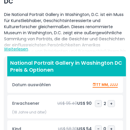
DC
Die National Portrait Gallery in Washington, D.C. ist ein Muss
für Kunstliebhaber, Geschichtsinteressierte und
Kulturerforscher gleichermaßen. Dieses renommierte
Museum in Washington, D.C. zeigt eine außergewöhnliche
Sammlung von Porträts, die die Gesichter und Geschichten
der einflussreichsten Persönlichkeiten Amerikas
Weiterlesen
hervorheben – von Präsidenten und Bürgerrechtsführern bis
hin zu Künstlern und Kulturikonen. Im Herzen der Hauptstadt
National Portrait Gallery in Washington DC
gelegen, bietet die National Portrait Gallery den Besuchern
Preis & Optionen
eine einzigartige Möglichkeit, amerikanische Geschichte
durch Kunst zu erleben. Signatur-Ausstellungen wie die
Galerie „Amerikas Präsidenten“ zeigen Porträts aller US-
Datum auswählen
TT MM, JJJJ
Präsidenten und sind ein beliebter Halt für diejenigen, die
sich für politische Geschichte interessieren. Das Museum
verfügt außerdem über wechselnde Ausstellungen,
Erwachsener
US$ 95.40
US$ 90
-
2
+
moderne Fotografie und interaktive Darstellungen, die
Besucher jeden Alters ansprechen. Ob Sie sich für
(18 Jahre und älter)
klassische Ölgemälde oder zeitgenössische Installationen
interessieren – die National Portrait Gallery bietet ein
Kind
US$ 58.30
US$ 54
-
0
+