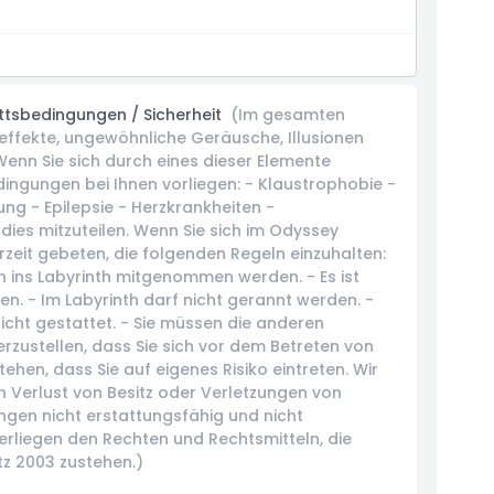
ttsbedingungen / Sicherheit
(Im gesamten
teffekte, ungewöhnliche Geräusche, Illusionen
nn Sie sich durch eines dieser Elemente
ingungen bei Ihnen vorliegen: - Klaustrophobie -
g - Epilepsie - Herzkrankheiten -
dies mitzuteilen. Wenn Sie sich im Odyssey
rzeit gebeten, die folgenden Regeln einzuhalten:
 ins Labyrinth mitgenommen werden. - Es ist
gen. - Im Labyrinth darf nicht gerannt werden. -
cht gestattet. - Sie müssen die anderen
herzustellen, dass Sie sich vor dem Betreten von
hen, dass Sie auf eigenes Risiko eintreten. Wir
 Verlust von Besitz oder Verletzungen von
ngen nicht erstattungsfähig und nicht
erliegen den Rechten und Rechtsmitteln, die
z 2003 zustehen.)