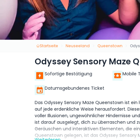
Startseite
Neuseeland
Queenstown
Odys
Odyssey Sensory Maze 
Sofortige Bestätigung
Mobile 
Datumsgebundenes Ticket
Das Odyssey Sensory Maze Queenstown ist ein l
auf jede erdenkliche Weise herausfordert. Diese
voller Illusionen, ungewöhnlicher Hindernisse un
ist darauf ausgelegt, dich zu überraschen und z
Geräuschen und interaktiven Elementen, die ein
Queenstown gelegen, ist das Odyssey Sensory Maz
Weiterlesen