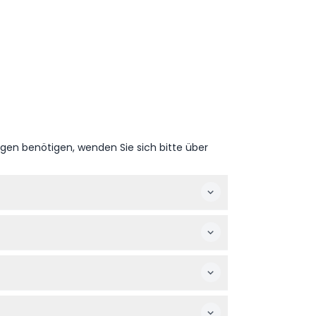
ngen benötigen, wenden Sie sich bitte über
ungsvorgangs einfach Ihr bevorzugtes Datum
eiten vor Ort gibt. Bringen Sie außerdem
 damit eine unterhaltsame,