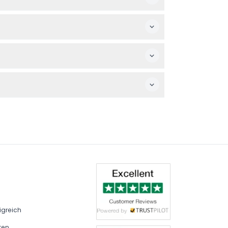
itbegrenzung, sodass Sie sich die Zeit
len Sie sicher, dass Sie Ihre Tickets am
 Erlebnis in einem Durchgang zu genießen.
von 10:00 bis 22:00 Uhr (Änderungen
igreich
ten