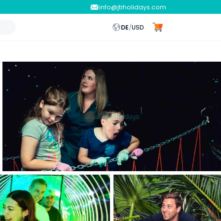
info@jtrholidays.com
DE
/
USD