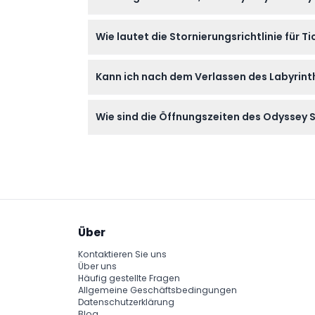
Die meisten Besucher verbringen etwa 20–30 
Wie lautet die Stornierungsrichtlinie für 
nehmen können, jeden Sinnesraum in Ihre
Tickets sind nicht erstattungsfähig und könne
Kann ich nach dem Verlassen des Labyrint
ausgewählten Datum und zur ausgewählten 
Ein Wiedereintritt ist nach Verlassen des V
Wie sind die Öffnungszeiten des Odyssey
Das Labyrinth ist von Sonntag bis Donnerst
vorbehalten – bitte bestätigen Sie die Zeit
Über
Kontaktieren Sie uns
Über uns
Häufig gestellte Fragen
Allgemeine Geschäftsbedingungen
Datenschutzerklärung
Blog