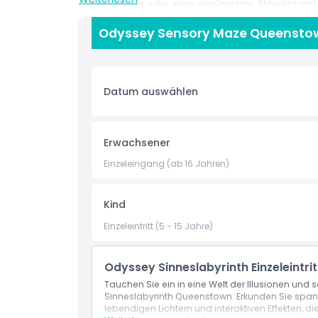
Unterhaltung oder eine einzigartige Aktivität mi
Stunde voller Lachen, Entdeckung und Spannung
Odyssey Sensory Maze Queenstow
genießen.
Highlights
Datum auswählen
Inklusivleistungen
Erwachsener
Richtlinie für Kinder und Erwachsene
Einzeleingang (ab 16 Jahren)
Ausschlüsse
Kind
Einzeleintritt (5 - 15 Jahre)
Öffnungszeiten
Odyssey Sinneslabyrinth Einzeleintrit
Dinge, die Sie wissen sollten
Tauchen Sie ein in eine Welt der Illusionen un
Sinneslabyrinth Queenstown. Erkunden Sie spa
lebendigen Lichtern und interaktiven Effekten, d