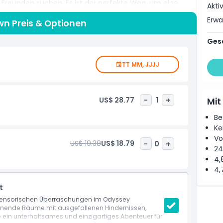
t Freunden suchen. Es ist der perfekte Weg, um eine
Akti
 an einem der beliebtesten Reiseziele Neuseelands zu
Erw
n Preis & Optionen
Ges
TT MM, JJJJ
US$ 28.77
-
1
+
Mit
Be
Ke
Vo
US$ 19.38
US$ 18.79
-
0
+
24
4,
4,
t
d sensorischen Überraschungen im Odyssey
nnende Räume mit ausgefallenen Hindernissen,
ie ein unterhaltsames und einzigartiges Abenteuer für