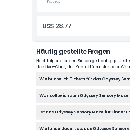
Accept
US$ 28.77
Häufig gestellte Fragen
Nachfolgend finden Sie einige häufig gestellt
den Live-Chat, das Kontaktformular oder Wh
Wie buche ich Tickets für das Odyssey S
Sie können Ihre Tickets ganz einfach onlin
Was sollte ich zum Odyssey Sensory Maze
und Ihre Uhrzeit aus, um die Verfügbarkeit z
Es ist am besten, große Taschen und Gepäc
Ist das Odyssey Sensory Maze für Kinder 
keine eigenen Speisen, Getränke oder Schm
Ja! Das Labyrinth heißt Kinder im Alter von
Wie lange dauert es, das Odyssey Sensory
familienfreundliche Aktivität für alle Altersg