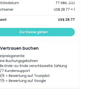
vitätsdatum
TT MM, JJJJ
achsener
US$ 28.77 × 1
amt
US$ 28.77
Zur Kasse gehen
 Vertrauen buchen
stpreisgarantie
ine Buchungsgebühren
lle Ende-zu-Ende verschlüsselte Zahlung
/7 Kundensupport
8/5 ⭐ Bewertung auf Trustpilot
7/5 ⭐ Bewertung auf Google