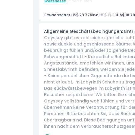
alle Altersgruppen bieten.
Weiterlesen
Ort
Erwachsener:
US$ 28.77
Kind:
US$ 19.38
US$ 18.79
So lösen Sie ein
Allgemeine Geschäftsbedingungen: Eintri
Stornierungsbedingungen
Odyssey gibt es zahlreiche spezielle Lich
sowie dunkle und geschlossene Räume. We
beunruhigt fühlen und/oder folgende Bed
Schwangerschaft - Körperliche Behinderun
Angstzustände, empfehlen wir Ihnen, uns 
Sinneslabyrinth befinden, werden Sie jede
- Keine persönlichen Gegenstände dürfen
nicht erlaubt, im Labyrinth Schuhe zu tra
Das Rückwärtsbewegen im Labyrinth ist ni
Besucher respektieren. Wir bitten Sie sic
Odyssey vollständig wohlfühlen und verste
übernehmen keine Verantwortung für den
Personen. Bitte beachten Sie, dass Buchu
übertragbar sind. Diese Bedingungen unt
Ihnen nach dem Verbraucherschutzgeset