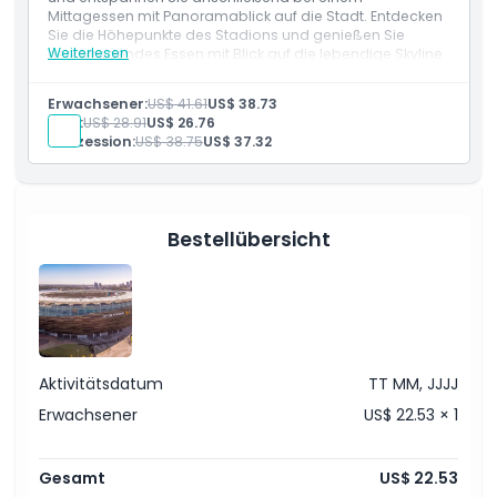
Mittagessen mit Panoramablick auf die Stadt. Entdecken
Sie die Höhepunkte des Stadions und genießen Sie
Weiterlesen
hervorragendes Essen mit Blick auf die lebendige Skyline
von Perth.
Leistungen
Erwachsener:
US$ 41.61
US$ 38.73
Entdecken Sie das Stadion bei einer Tour.
Kind:
US$ 28.91
US$ 26.76
Entspannen Sie bei einem Mittagessen mit Blick auf
Konzession:
US$ 38.75
US$ 37.32
die Skyline von Perth.
Kombinieren Sie Sport und exzellentes Essen.
Bestellübersicht
Aktivitätsdatum
TT MM, JJJJ
Erwachsener
US$ 22.53 × 1
Gesamt
US$ 22.53