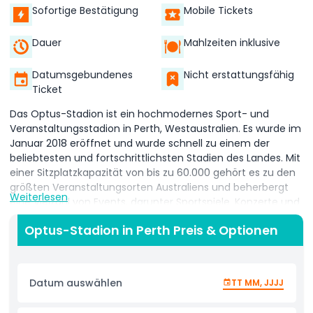
Sofortige Bestätigung
Mobile Tickets
Dauer
Mahlzeiten inklusive
Datumsgebundenes
Nicht erstattungsfähig
Ticket
Das Optus-Stadion ist ein hochmodernes Sport- und
Veranstaltungsstadion in Perth, Westaustralien. Es wurde im
Januar 2018 eröffnet und wurde schnell zu einem der
beliebtesten und fortschrittlichsten Stadien des Landes. Mit
einer Sitzplatzkapazität von bis zu 60.000 gehört es zu den
größten Veranstaltungsorten Australiens und beherbergt
Weiterlesen
eine Vielzahl von Events, darunter Sportspiele, Konzerte und
mehr. Bekannt für sein beeindruckendes Design verfügt das
Optus-Stadion in Perth Preis & Optionen
Optus-Stadion über eine große, kreisförmige
Zuschauerschale und ein einziehbares Dach, das Besucher
vor schlechtem Wetter schützt. Es ist die Heimat von zwei
bedeutenden Teams der Australian Football League (AFL),
Datum auswählen
TT MM, JJJJ
den West Coast Eagles und den Fremantle Dockers, was es
zu einem Muss für AFL-Fans macht. Das Stadion