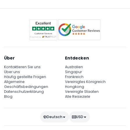
die genauen Zeiten bei der Buchung zu prüfen, da
sie variieren können. (Änderungen vorbehalten –
bitte bei Buchung bestätigen)
Über
Entdecken
Kontaktieren Sie uns
Australien
Über uns
Singapur
Häufig gestellte Fragen
Frankreich
Allgemeine
Vereinigtes Königreich
Geschäftsbedingungen
Hongkong
Datenschutzerklärung
Vereinigte Staaten
Blog
Alle Reiseziele
Deutsch
USD