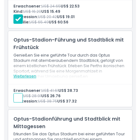
Entdecken Sie das ikonische Stadion von Perth, das
Erwachsener:
US$ 24.65
US$ 22.53
Ausschlüsse
große Sportveranstaltungen und Events beherbergt.
Kind:
US$ 16.20
US$ 15.49
Sehen Sie das moderne Design und die große
Konzession:
US$ 20.42
US$ 19.01
Kapazität.
Familie:
US$ 65.49
US$ 60.56
Leicht vom Stadtzentrum aus erreichbar.
Öffnungszeiten
Optus-Stadion-Führung und Stadtblick mit
Dinge, die Sie wissen sollten
Frühstück
Genießen Sie eine geführte Tour durch das Optus
Stadium mit atemberaubendem Stadtblick, gefolgt von
Ort
einem köstlichen Frühstück. Erleben Sie Perths ikonischen
Sportort, während Sie eine Morgenmahlzeit in
Weiterlesen
panoramischer Umgebung genießen.
Wie man dorthin gelangt
Leistungen
Geführte Stadiontour mit Stadtblick.
Erwachsener:
US$ 41.61
US$ 38.73
Genießen Sie ein leckeres Frühstück mit
Kind:
US$ 28.91
US$ 26.76
So lösen Sie ein
Panoramaaussicht.
Konzession:
US$ 38.75
US$ 37.32
Starten Sie Ihren Tag an einem erstklassigen
Veranstaltungsort in Perth.
Kleiderordnung
Optus-Stadionführung und Stadtblick mit
Mittagessen
Stornierungsbedingungen
Erkunden Sie das Optus Stadium bei einer geführten Tour
und entspannen Sie anschließend bei einem