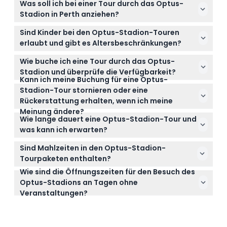
Was soll ich bei einer Tour durch das Optus-
Stadion in Perth anziehen?
Am besten tragen Sie leichte, bequeme Kleidung
Sind Kinder bei den Optus-Stadion-Touren
aus Dri-Fit-Material und bequeme Lauf- oder
erlaubt und gibt es Altersbeschränkungen?
Sportschuhe, da die Tour etwa 1,5 Stunden zu Fuß
Ja, Kinder im Alter von 5 bis 15 Jahren können an der
dauert.
Wie buche ich eine Tour durch das Optus-
Tour teilnehmen, während Kinder unter 5 Jahren
Stadion und überprüfe die Verfügbarkeit?
kostenlos mitkommen können. Die Touren sind für
Kann ich meine Buchung für eine Optus-
Sie können Ihre Optus-Stadion-Tour ganz einfach
alle ab 5 Jahren geeignet.
Stadion-Tour stornieren oder eine
online hier auf dieser Website buchen und auch die
Rückerstattung erhalten, wenn ich meine
Verfügbarkeit für Ihre bevorzugten Daten prüfen.
Meinung ändere?
Tickets für die Optus-Stadion-Tour sind nicht
Wie lange dauert eine Optus-Stadion-Tour und
erstattungsfähig und können nicht storniert
was kann ich erwarten?
werden, deshalb wählen Sie Ihr Datum und Ihre Zeit
Die geführte Tour dauert ungefähr 1 Stunde und 30
sorgfältig aus.
Sind Mahlzeiten in den Optus-Stadion-
Minuten und bietet einen Blick hinter die Kulissen
Tourpaketen enthalten?
des Stadions, einschließlich Stadtblicken und
Wie sind die Öffnungszeiten für den Besuch des
Mahlzeiten wie Frühstück oder Mittagessen im City
Einblicken in die Veranstaltungsstätte.
Optus-Stadions an Tagen ohne
View Café sind nicht inbegriffen, können aber
Veranstaltungen?
separat hinzugebucht werden; für das Essen sollten
Das Optus-Stadion ist täglich von 9:00 bis 17:00 Uhr
Sie etwa 45 Minuten einplanen, falls Sie es
geöffnet, außer an Veranstaltungstagen und
genießen möchten.
gesetzlichen Feiertagen. Es ist jedoch am besten,