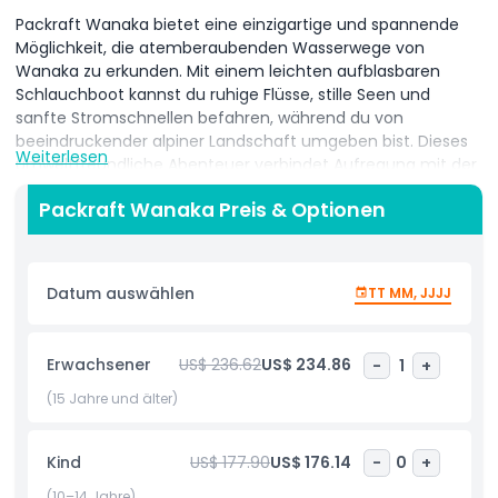
Packraft Wanaka bietet eine einzigartige und spannende
Möglichkeit, die atemberaubenden Wasserwege von
Wanaka zu erkunden. Mit einem leichten aufblasbaren
Schlauchboot kannst du ruhige Flüsse, stille Seen und
sanfte Stromschnellen befahren, während du von
beeindruckender alpiner Landschaft umgeben bist. Dieses
Weiterlesen
umweltfreundliche Abenteuer verbindet Aufregung mit der
Ruhe der Natur und gibt dir die Chance, die Schönheit von
Packraft Wanaka Preis & Optionen
Wanaka aus nächster Nähe zu erleben. Vorkenntnisse sind
nicht erforderlich, da erfahrene Guides die gesamte
notwendige Ausrüstung und Anweisungen bereitstellen, um
eine sichere und angenehme Reise zu gewährleisten. Du
Datum auswählen
TT MM, JJJJ
wirst durch kristallklares Wasser paddeln und die
majestätische Bergwelt sowie das üppige Grün genießen,
die Wanaka zu einem Naturparadies machen. Ob du
Erwachsener
US$ 236.62
US$ 234.86
-
1
+
Abenteuer suchst oder eine friedliche Verbindung zur Natur,
Packrafting ist eine fantastische Möglichkeit, die
(15 Jahre und älter)
beeindruckenden Landschaften der Region zu entdecken.
Diese Aktivität ist perfekt für Familien, Freunde oder
Kind
US$ 177.90
US$ 176.14
-
0
+
Alleinreisende, die ihrem Wanaka-Erlebnis eine Portion
Abenteuer hinzufügen möchten. Packraft Wanaka bietet
(10–14 Jahre)