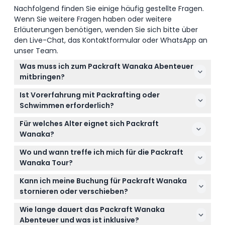
Nachfolgend finden Sie einige häufig gestellte Fragen.
Wenn Sie weitere Fragen haben oder weitere
Erläuterungen benötigen, wenden Sie sich bitte über
den Live-Chat, das Kontaktformular oder WhatsApp an
unser Team.
Was muss ich zum Packraft Wanaka Abenteuer
mitbringen?
Bringen Sie einfach Abenteuerlust und Badesachen
Ist Vorerfahrung mit Packrafting oder
mit – alles andere wie Neoprenanzüge, Helme und
Schwimmen erforderlich?
Spritzjacken wird gestellt. Vergessen Sie nicht den
Sie benötigen keine Packrafting-Erfahrung, müssen
Sonnenschutz und ein Handtuch für nach der Tour.
Für welches Alter eignet sich Packraft
aber schwimmen können und über mittlere
Wanaka?
Wasserfähigkeiten verfügen, um sicher
Diese Aktivität ist für alle ab 10 Jahren geeignet,
teilzunehmen.
Wo und wann treffe ich mich für die Packraft
einschließlich Kindern und Erwachsenen, sofern die
Wanaka Tour?
Teilnehmer die Schwimm- und
Treffen Sie sich täglich um 8:15 Uhr außerhalb des
Neoprenanzuggrößenanforderungen erfüllen.
Kann ich meine Buchung für Packraft Wanaka
Wānaka i-SITE in der Ardmore Straße,
stornieren oder verschieben?
ausgenommen an Feiertagen (Änderungen
Tickets sind nicht erstattungsfähig und können
vorbehalten – bitte bei der Buchung bestätigen).
Wie lange dauert das Packraft Wanaka
nicht storniert oder verschoben werden. Wählen Sie
Abenteuer und was ist inklusive?