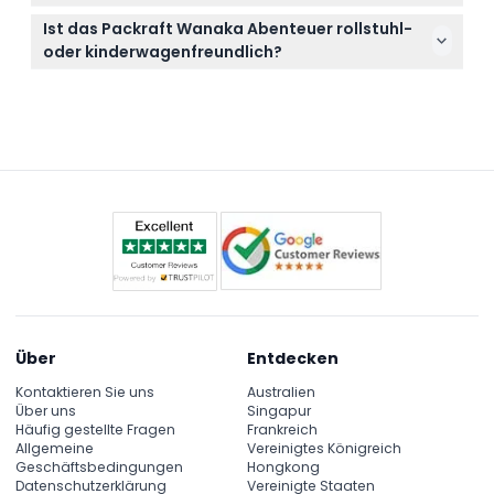
Ihren Termin daher sorgfältig bei der Online-
Die geführte Tour dauert etwa 7-8 Stunden und
Buchung aus.
Ist das Packraft Wanaka Abenteuer rollstuhl-
beinhaltet eine landschaftliche Fahrt, gesamte
oder kinderwagenfreundlich?
Ausrüstung, fachkundige Anleitung, ein Picknick-
Nein, diese Aktivität ist aufgrund des Flussgeländes
Mittagessen und Snacks.
und der Ausrüstung weder für Kinderwagen noch
Rollstühle geeignet.
Über
Entdecken
Kontaktieren Sie uns
Australien
Über uns
Singapur
Häufig gestellte Fragen
Frankreich
Allgemeine
Vereinigtes Königreich
Geschäftsbedingungen
Hongkong
Datenschutzerklärung
Vereinigte Staaten